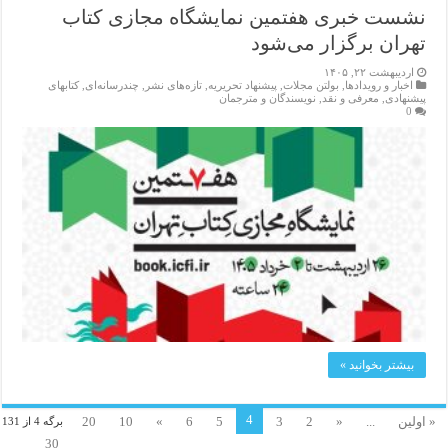
نشست خبری هفتمین نمایشگاه مجازی کتاب
تهران برگزار می‌شود
اردیبهشت ۲۲, ۱۴۰۵
اخبار و رویدادها
,
بولتن مجلات
,
پیشنهاد تحریریه
,
تازەهای نشر
,
چندرسانه‌ای
,
کتابهای
پیشنهادی
,
معرفی و نقد
,
نویسندگان و مترجمان
0
بیشتر بخوانید »
4
« اولین
...
«
2
3
5
6
»
10
20
برگه 4 از 131
30