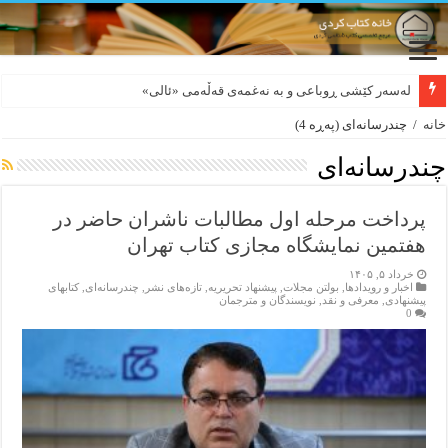
لەسەر کێشی ڕوباعی و به نەغمەی قەڵەمی «ئالی»
بورجە بێ دەلاقەکان نازانن دەرەوە چەند شەممەیە!
خانه
/
چندرسانه‌ای
(پەڕە 4)
چندرسانه‌ای
پرداخت مرحله اول مطالبات ناشران حاضر در
هفتمین نمایشگاه مجازی کتاب تهران
خرداد ۵, ۱۴۰۵
اخبار و رویدادها
,
بولتن مجلات
,
پیشنهاد تحریریه
,
تازەهای نشر
,
چندرسانه‌ای
,
کتابهای
پیشنهادی
,
معرفی و نقد
,
نویسندگان و مترجمان
0