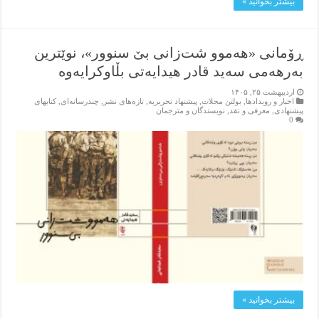
بیشتر بخوانید »
ڕۆمانی «هەموو شت‌زانی بێ سنوور»، نوێترین
بەرهەمی سەید قادر هیدایەتی بڵاوکرایەوە
اردیبهشت ۲۵, ۱۴۰۵
اخبار و رویدادها
,
بولتن مجلات
,
پیشنهاد تحریریه
,
تازەهای نشر
,
چندرسانه‌ای
,
کتابهای
پیشنهادی
,
معرفی و نقد
,
نویسندگان و مترجمان
0
بیشتر بخوانید »