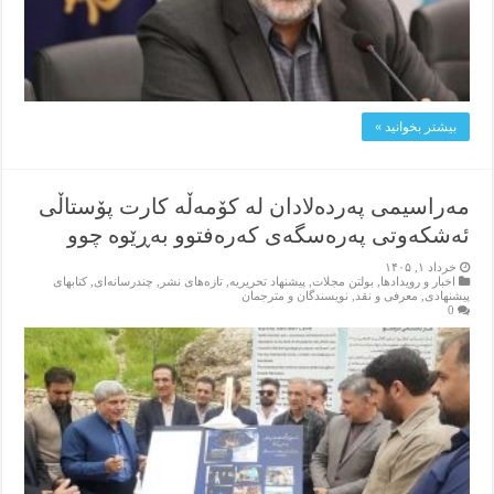
بیشتر بخوانید »
مەراسیمی پەردەلادان لە کۆمەڵە کارت پۆستاڵی
ئەشکەوتی پەرەسگەی کەرەفتوو بەڕێوە چوو
خرداد ۱, ۱۴۰۵
اخبار و رویدادها
,
بولتن مجلات
,
پیشنهاد تحریریه
,
تازەهای نشر
,
چندرسانه‌ای
,
کتابهای
پیشنهادی
,
معرفی و نقد
,
نویسندگان و مترجمان
0