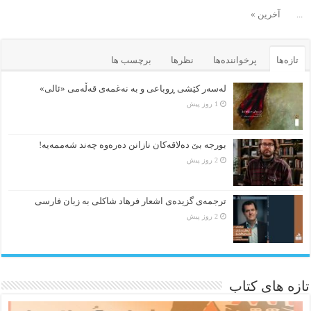
...
آخرین »
تازه‌ها
پرخواننده‌ها
نظرها
برچسب ها
لەسەر کێشی ڕوباعی و به نەغمەی قەڵەمی «ئالی»
1 روز پیش
بورجە بێ دەلاقەکان نازانن دەرەوە چەند شەممەیە!
2 روز پیش
ترجمه‌ی گزیده‌‌ی اشعار فرهاد شاکلی به زبان فارسی
2 روز پیش
تازه های کتاب