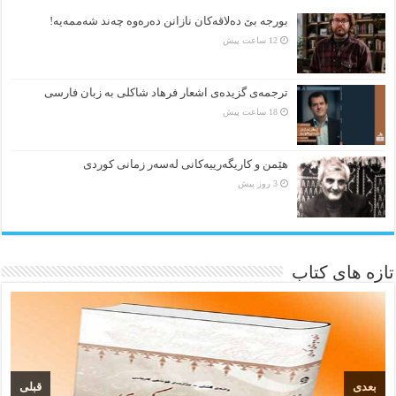
بورجە بێ دەلاقەکان نازانن دەرەوە چەند شەممەیە!
12 ساعت پیش
ترجمه‌ی گزیده‌‌ی اشعار فرهاد شاکلی به زبان فارسی
18 ساعت پیش
هێمن و كاریگەرییەكانی لەسەر زمانی كوردی
3 روز پیش
تازه های کتاب
بعدی
قبلی