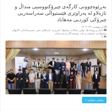
بەڕێوەچوونی کارگەی چیرۆکنووسیی منداڵ و
تازەلاو لە پەراوێزی فێستیواڵی سەراسەریی
چیرۆکی کوردیی مەهاباد
اردیبهشت ۲۴, ۱۴۰۴
اخبار و رویدادها
,
بولتن مجلات
,
پیشنهاد تحریریه
,
تازەهای نشر
,
چندرسانه‌ای
,
کتابهای
پیشنهادی
,
معرفی و نقد
,
نویسندگان و مترجمان
0
بیشتر بخوانید »