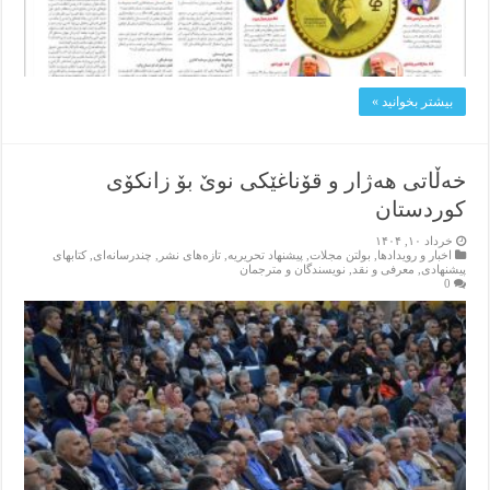
بیشتر بخوانید »
خەڵاتی هەژار و قۆناغێکی نوێ بۆ زانکۆی
کوردستان
خرداد ۱۰, ۱۴۰۴
اخبار و رویدادها
,
بولتن مجلات
,
پیشنهاد تحریریه
,
تازەهای نشر
,
چندرسانه‌ای
,
کتابهای
پیشنهادی
,
معرفی و نقد
,
نویسندگان و مترجمان
0