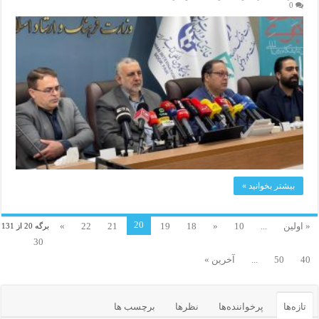
0
بیشتر بخوانید »
20
« اولین
...
10
«
18
19
21
22
»
برگه 20 از 131
30
40
50
...
آخرین »
تازه‌ها
پرخواننده‌ها
نظرها
برچسب ها