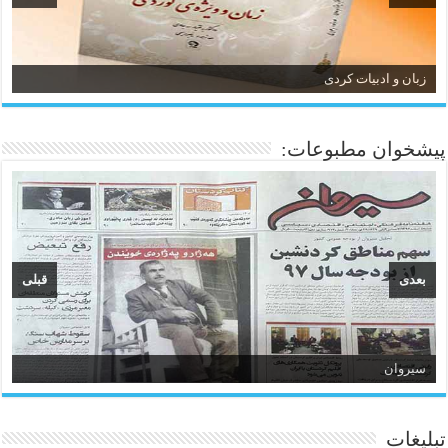
زبان و ادبیات کردی
پیشخوان مطبوعات:
بعدی
قبلی
سیروان
تبلیغات
ئاژانسی هەواڵی مێهر