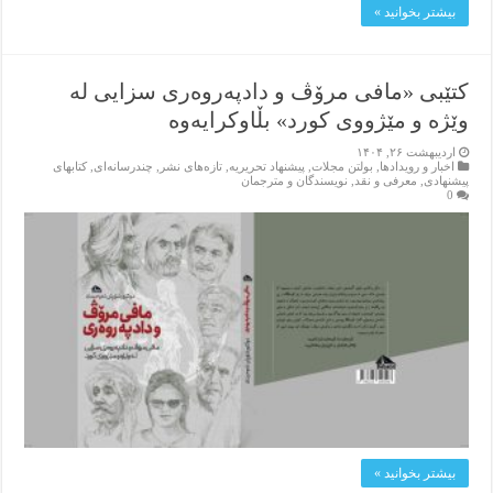
بیشتر بخوانید »
کتێبی «مافی مرۆڤ و دادپەروەری سزایی لە
وێژە و مێژووی کورد» بڵاوکرایەوە
اردیبهشت ۲۶, ۱۴۰۴
اخبار و رویدادها
,
بولتن مجلات
,
پیشنهاد تحریریه
,
تازەهای نشر
,
چندرسانه‌ای
,
کتابهای
پیشنهادی
,
معرفی و نقد
,
نویسندگان و مترجمان
0
بیشتر بخوانید »