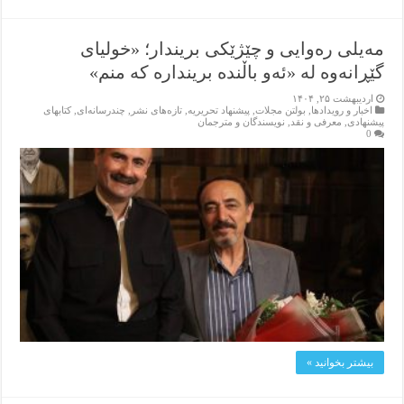
مەیلی رەوایی و چێژێکی بریندار؛ «خولیای
گێڕانەوه له «ئەو باڵنده برینداره که منم»
اردیبهشت ۲۵, ۱۴۰۴
اخبار و رویدادها
,
بولتن مجلات
,
پیشنهاد تحریریه
,
تازەهای نشر
,
چندرسانه‌ای
,
کتابهای
پیشنهادی
,
معرفی و نقد
,
نویسندگان و مترجمان
0
بیشتر بخوانید »