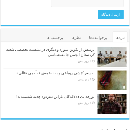
تازه‌ها
پرخواننده‌ها
نظرها
برچسب ها
پرسش از تکوین سوژه و دیگری در نشست تخصصی شعبه
کردستان انجمن جامعه‌شناسی
2 روز پیش
لەسەر کێشی ڕوباعی و به نەغمەی قەڵەمی «ئالی»
3 روز پیش
بورجە بێ دەلاقەکان نازانن دەرەوە چەند شەممەیە!
4 روز پیش