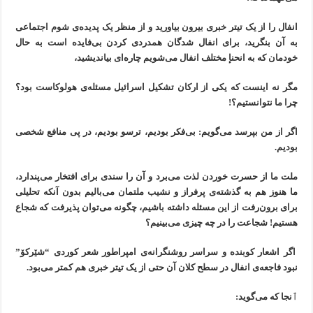
انفال را از یک تیتر خبری بیرون بیاورید و از منظر یک پدیدەی شوم اجتماعی
به آن بنگرید، برای انفال شدگان همدردی کردن بی‌فایدە است به حال
خودمان که بە انحنإ مختلف انفال می‌شویم چارەای بیاندیشید،
مگر نە اینست که یکی از ارکان تشکیل اسرائیل مسئلەی هولوکاست بود؟
چرا ما نتوانستیم؟!
اگر از من بپرسد می‌گویم: بی‌فکر بودیم، ترسو بودیم، در پی منافع شخصی
بودیم.
ملت ما از حسرت خوردن لذت می‌برد و آن را سندی برای افتخار می‌پندارد،
ما هنوز هم به گذشتەی پرفراز و نشیب ملتمان می‌بالیم بدون آنکه تحلیلی
برای برون‌رفت از این مسئلە داشتە باشیم، چگونە می‌توان پذیرفت کە شجاع
هستیم! شجاعت را در چە چیزی می‌بینیم؟
اگر اشعار کوبنده و سراسر روشنگرانەی امپراطور شعر کوردی “شێرکۆ”
نبود فاجعەی انفال در سطح کلان آن حتی از یک تیتر خبری هم کمتر می‌بود.
ٱنجا کە می‌گوید: