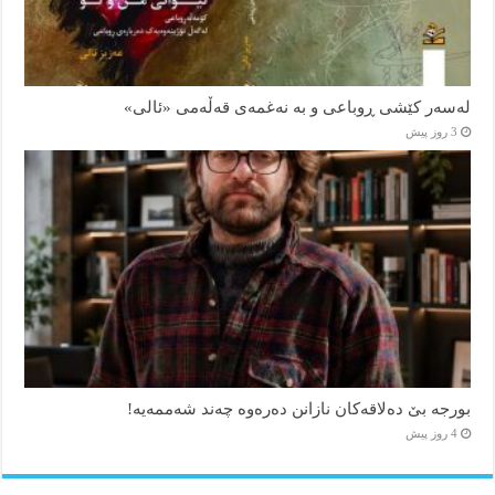
لەسەر کێشی ڕوباعی و به نەغمەی قەڵەمی «ئالی»
3 روز پیش
بورجە بێ دەلاقەکان نازانن دەرەوە چەند شەممەیە!
4 روز پیش