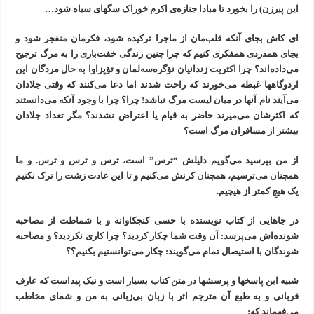
این پیرزن) را بخورد تا مبادا جنازەی اکرم خوراک سگهای سیاه شود…
ای کاش بجای آنکه قلب‌مان از ماجرا ترکیدە شود، فکرمان منفجر شود و
بجای همدردی همفکری کنیم کە چرا چنین زندگی خفت‌باری را به مرگ ترجیح
می‌دادەاند؟ چرا اکثریت زندانیان نۆگرەسەلمان و تۆپزاوا به حال مردگان این
اردوگاهها غبطە می‌خورند کە راحت شدند اما دعا می‌کنند کە وقتی جلادان
می‌آیند نام آنها در میان لیست مرگ نباشد! چرا؟ چرا با وجود آنکه می‌دانستند
که اکثرشان می‌میرند حاضر به قیام یا اعتراض نشدند؟ مگر تعداد جلادان
بیشتر از مسافران مرگ است؟
از من بپرسید می‌گویم دلیلش “ترس” است، ترس و ترس و ترس. و ما
همچنان می‌ترسیم، همچنان کرنش می‌کنیم و تا این عادت زشت را ترک نکنیم
یک هیچِ کمتر از هیچیم.
در جاهایی از کتاب نویسنده با حسی کنجکاوانە و با شماطت از مصاحبه
شوندەاش می‌پرسد: آن وقت شما چکار کردید؟ چرا کاری نکردید؟ و مصاحبە
شوندگان با استیصال تمام می‌گویند: چکار می‌توانستیم بکنیم؟؟
شبیه این پاسخها و پرسشها در متن کتاب بسیار است و نیک پیداست که عارف
قربانی و به طبع آن مترجم اثر با زبان بی‌زبانی به من و شمای مخاطب
می‌فهماند که: