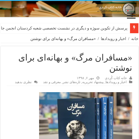
لەسەر کێشی ڕوباعی و به نەغمەی قەڵەمی «ئالی»
خانه
/
اخبار و رویدادها
/
«مسافران مرگ» و بهانەای برای نوشتن
«مسافران مرگ» و بهانەای برای
نوشتن
خانه کتاب کُردی
مهر ۶, ۱۳۹۸
اخبار و رویدادها
,
پیشنهاد تحریریه
,
تازەهای نشر
,
معرفی و نقد
نظری بدهید