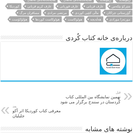
شێرکۆ بێکەس
عارف قربانی
عارف قوربانی
عارف کریم قربانی
کوردیکا
گۆڕستانی چراکان
ماڵی کتێبی کوردی
مرتضی مرادی
مسافران مرگ
مورته‌زا مورادی
هه‌ڵه‌بجه
هولوکاست
هولوکاست کوردها
هۆلۆکۆست
درباره‌ی خانه کتاب کُردی
قبل
نهمین نمایشگاه بین المللی کتاب
کُردستان در سنندج برگزار می شود
بعد
معرفی کتاب کوردیکا اثر آکو
جلیلیان
نوشته های مشابه