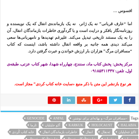
افسوس …
اما “عارف قربانی” نە یک ژانر، نە یک بازماندەی انفال کە یک نویسندە و
روزنامەنگار بافکر و درایت است و با گردآوری خاطرات بازماندگان انفال، آن
را بە یک مستند تاریخی تبدیل می‌کند. علیرغم تهدیدها و نامهربانی‌ها سعی
می‌کند دیدی همە جانبه بر واقعە انفال داشتە باشد، اینست کە کتاب
“مسافران مرگ” هزاران بار ارزش خواندن و عبرت گرفتن دارد.
مرکز پخش: پخش کتاب ماد، سنندج، چهارراە شهدا، شهر کتاب عزتی، طبقەی
اول،
تلفن: ۰۹۱۸۵۳۱۱۳۳۷
هر نوع بازنشر این متن با ذکر منبع «سایت خانه کتاب کردی” مجاز است.
Tags
«مسافران مرگ» و بهانەای برای نوشتن
ANFAL
GENOCIDE
HALABJA
HOLOCAUST
KARKUK
آکو جلیلیان
ئارما
ئاکۆ جەلیلیان
ئه‌نفال
انفال
خاطرات بازماندگان انفال
خانه کتاب كُردی
ژینوساید
ژینۆساید
شایه‌تحاڵه‌کانی ئه‌نفال
شایەتحاڵەکانی ئەنفال