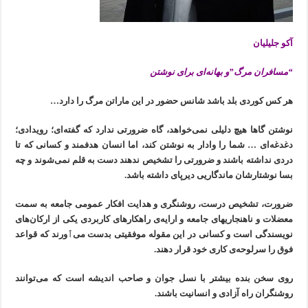
آکو جلیلیان
“مسافران مرگ”و بهانەای برای نوشتن
هر کس کوردی بلد باشد شانس حضور در این ماراتن مرگ را دارد…
نوشتن گاها هیچ دلیلی نمی‌خواهد، گاه ضرورتی ندارد که گفتەای؛ رویدادی؛
دغدغەای … شما را وادار بە نوشتن کند، اما انسان هدفمند و کسانی که تا
دردی نداشتە باشند و ضرورتی را تشخیص ندهند دست به قلم نمی‌شوند و چه
بسا نوشتارشان ماندگاریی دیرپای داشتە باشد.
ضرورت، تشخیص درست، روشنگری و هدایت افکار عمومی جامعه بە سمت
معضلات و ناهنجاریهای جامعه و ارایەی راهکارهای کاربردی یکی از ارکان‌های
نویسندگی است و کسانی‌ در این مقوله موفقیتی بدست می‌ٱورند که قواعد
فوق را سرلوحەی کاری خود قرار دهند.
روی سخن بنده بیشتر با نسل جوان و صاحب اندیشە است کە می‌توانند
روشنگران راه آزادی و انسانیت باشند.