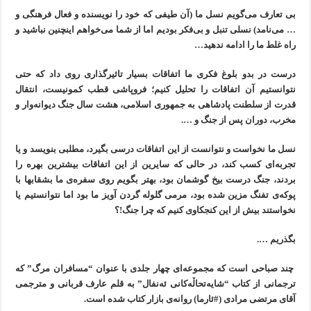
بی تعارف می‌گویم نسل ما (آن طیفی که خود را نویسنده و فعال فرهنگی و
… می‌نامد) نسلی تنبل و بی‌فکر بودیم اما از شما می‌خواهم اینچنین نباشید و
راه غلط ما را ادامە ندهید…
درست در بدو بلوغ فکری ما اتفاقات بسیار تاثیرگذاری روی داد که حتی
نتوانستیم آن اتفاقات را تحلیل کنیم؛ فروپاشی قطب کمونیست، انتقال
قدرت از سلطنت پادشاهی به جمهوری اسلامی، هشت سال جنگ دیوانەوار و
مخرب، دوران پس از جنگ و ….
نسل ما نخواست و نتوانست از این اتفاقات درسی بگیرد، مطلبی بنویسد و یا
تجربەای کسب کند، در حالی کە سایرین از این اتفاقات بیشترین بهره را
بردند، جنگ درست بیخ گوشمان بود، بهتر بگویم روی سفرەی ما بشقابها با
پوکەی تفنگ مزین شدە بود، مرمی گلوله گردن آویز ما بود اما نتوانستیم یا
نخواستند بیش از این کنجکاوی کنیم کە چرا جنگ!؟
بگذریم ….
چند صباحی است کە مجموعەای چهار جلدی با عنوان “مسافران مرگ” که
ترجمانی از کتاب “شایەتحاڵەکانی ئەنفال” بە قلم عارف قربانی و مترجمی
آقای مرتضی مرادی (#ئارما) روانەی بازار کتاب شده است.