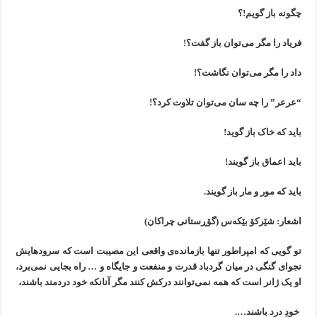
چگونە باز گویم!؟
فریاد را مگر می‌توان باز گفت؟!
داد را مگر می‌توان نگاشت؟!
“عرعر” را چە سان می‌توان تلاوت کرد؟!
باید کە خاک باز گوید!
باید اعماق باز گویند!
باید کە مور و مار باز گویند.
اشعار: شێرکۆ بێکەس (گۆڕستانی چراکان)
تو گویی کە امپراطور تنها بازماندەی واقعی این مصیبت است که سرودهایش
نجوای گنگی در میان گردباد قدرت و منفعت و جایگاه و … راه بجایی نمی‌برد،
او یک ژانر است کە همە نمی‌توانند درکش کنند مگر آنانکە خود دردمند باشند،
خودِ درد باشند….