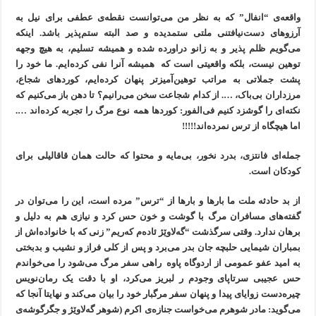
واقعەی “انفال” که بە نظر من می‌توانست نقطەی عطفی برای نیل به
آرزوهای دست‌نیافتنی ملتی ستمدیده و صد البتە ستم‌پذیر باشد. اینکە
می‌گویم ظلم پذیر و بە زانو دراورده شده و همیشه تسلیم، به هیچ وجهە
توهین نیست، بلکه واقعیتی است که همیشه آنرا نفی کردەایم. ما خود را
پشت جملاتی به مراتب توهین‌آمیزتر پنهان کردەایم، کوردهای شجاع،
مرزداران بی‌باک، …. از کدام شجاعت سخن می‌رانیم؟ تا دهن باز می‌کنیم که
نکتەای را گوشزد کنیم فی‌الفور: کوردها همە نوع مرگ را تجربە کردەاند ….
اما هیچگاه از ترس نمردەاند!!!!!
جملەای فانتزی، بدرد نخور، بی‌مایه و محتوا که حالت همان قاقالیلی برای
کودکان است.
از بد حادثە ملت ما بارها و بارها از “ترس” مردە است، این را می‌توان در
گفتەهای مسافران مرگ با گوشت و خون حس کرد و نیازی هم به دلیل و
برهان ندارد. وقتی سرگذشت “گەلاوێژ ئادەم کەریم” زنی که با خانوادەاش از
بمباران شیمایی حلبچه جان بدر می‌برد و پس از کلی فراز و نشیب و بدبختی
بە امید عفو عمومی از اردوگاه پاوه راهی سفر مرگ می‌شود را می‌خواندم
حس عجیبی سرتاپای وجودم ر لبریز می‌کرد، او با دقت یک رمان‌نویس
چیرەدست زوایای پیدا و پنهان سفر مرگبار خود را بیان می‌کند و نهایتا آنجا که
می‌گوید: مادر شوهرم می‌خواست جنازەی اکرم (شوهر گەلاوێژ و جگرگوشەی