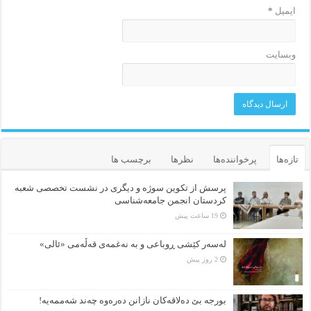
ایمیل
*
وبسایت
تازه‌ها
پرخواننده‌ها
نظرها
برچسب ها
پرسش از تکوین سوژه و دیگری در نشست تخصصی شعبه
کردستان انجمن جامعه‌شناسی
19 ساعت پیش
لەسەر کێشی ڕوباعی و به نەغمەی قەڵەمی «ئالی»
2 روز پیش
بورجە بێ دەلاقەکان نازانن دەرەوە چەند شەممەیە!