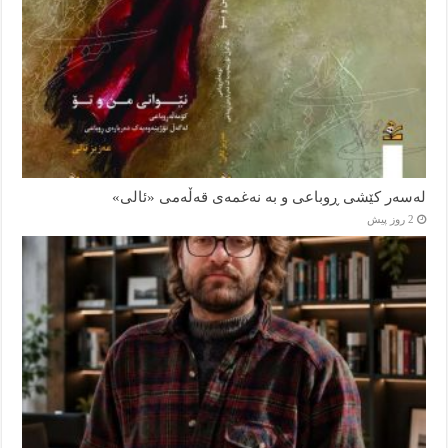
لەسەر کێشی ڕوباعی و به نەغمەی قەڵەمی «ئالی»
2 روز پیش