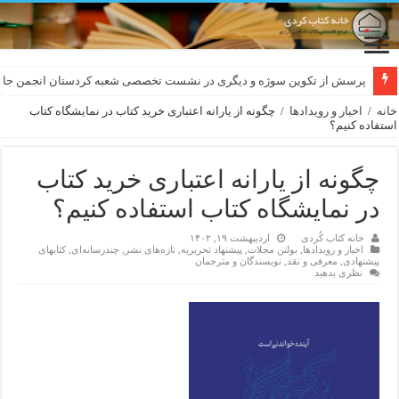
لەسەر کێشی ڕوباعی و به نەغمەی قەڵەمی «ئالی»
پرسش از تکوین سوژه و دیگری در نشست تخصصی شعبه کردستان انجمن جام
خانه
/
اخبار و رویدادها
/
چگونه از یارانه اعتباری خرید کتاب در نمایشگاه کتاب
استفاده کنیم؟
چگونه از یارانه اعتباری خرید کتاب
در نمایشگاه کتاب استفاده کنیم؟
خانه کتاب کُردی
اردیبهشت ۱۹, ۱۴۰۲
اخبار و رویدادها
,
بولتن مجلات
,
پیشنهاد تحریریه
,
تازەهای نشر
,
چندرسانه‌ای
,
کتابهای
پیشنهادی
,
معرفی و نقد
,
نویسندگان و مترجمان
نظری بدهید