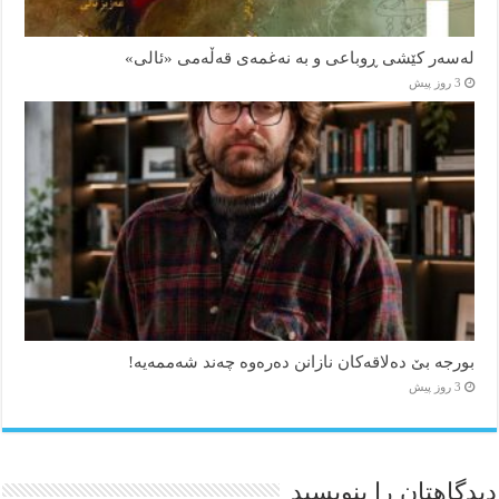
لەسەر کێشی ڕوباعی و به نەغمەی قەڵەمی «ئالی»
3 روز پیش
بورجە بێ دەلاقەکان نازانن دەرەوە چەند شەممەیە!
3 روز پیش
دیدگاهتان را بنویسید