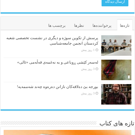
تازه‌ها
پرخواننده‌ها
نظرها
برچسب ها
پرسش از تکوین سوژه و دیگری در نشست تخصصی شعبه
کردستان انجمن جامعه‌شناسی
1 روز پیش
لەسەر کێشی ڕوباعی و به نەغمەی قەڵەمی «ئالی»
3 روز پیش
بورجە بێ دەلاقەکان نازانن دەرەوە چەند شەممەیە!
3 روز پیش
تازه های کتاب