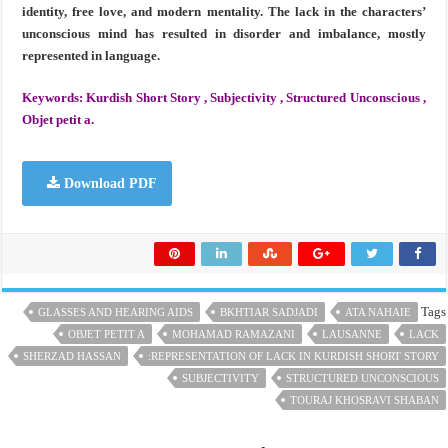
identity, free love, and modern mentality. The lack in the characters’
unconscious mind has resulted in disorder and imbalance, mostly
represented in language.
Keywords: Kurdish Short Story , Subjectivity , Structured Unconscious ,
Objet petit a.
Download PDF
Tags
GLASSES AND HEARING AIDS
BKHTIAR SADJADI
ATA NAHAIE
OBJET PETIT A
MOHAMAD RAMAZANI
LAUSANNE
LACK
SHERZAD HASSAN
REPRESENTATION OF LACK IN KURDISH SHORT STORY:
SUBJECTIVITY
STRUCTURED UNCONSCIOUS
TOURAJ KHOSRAVI SHABAN