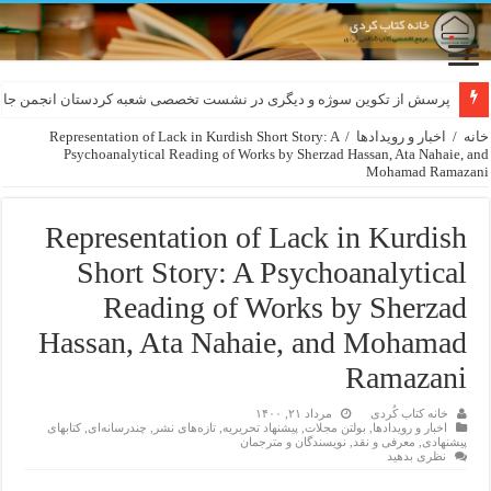
لەسەر کێشی ڕوباعی و به نەغمەی قەڵەمی «ئالی»
پرسش از تکوین سوژه و دیگری در نشست تخصصی شعبه کردستان انجمن جام
خانه
/
اخبار و رویدادها
/
Representation of Lack in Kurdish Short Story: A
Psychoanalytical Reading of Works by Sherzad Hassan, Ata Nahaie, and
Mohamad Ramazani
Representation of Lack in Kurdish
Short Story: A Psychoanalytical
Reading of Works by Sherzad
Hassan, Ata Nahaie, and Mohamad
Ramazani
خانه کتاب کُردی
مرداد ۲۱, ۱۴۰۰
اخبار و رویدادها
,
بولتن مجلات
,
پیشنهاد تحریریه
,
تازەهای نشر
,
چندرسانه‌ای
,
کتابهای
پیشنهادی
,
معرفی و نقد
,
نویسندگان و مترجمان
نظری بدهید