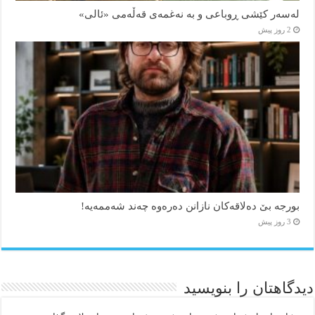
لەسەر کێشی ڕوباعی و به نەغمەی قەڵەمی «ئالی»
2 روز پیش
بورجە بێ دەلاقەکان نازانن دەرەوە چەند شەممەیە!
3 روز پیش
دیدگاهتان را بنویسید