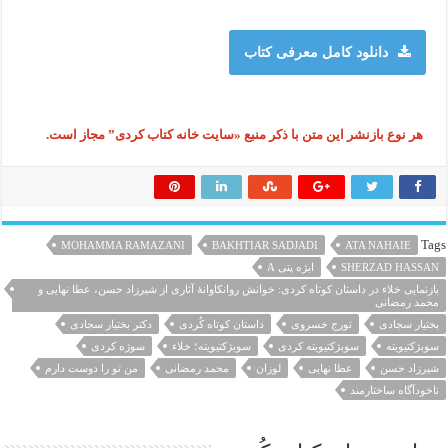
دانلود کامل معرفی کتاب
هر نوع بازنشر این متن با ذکر منبع «سایت خانه کتاب کردی” مجاز است.
Tags
MOHAMMA RAMAZANI
BAKHTIAR SADJADI
ATA NAHAIE
SHERZAD HASSAN
ابژه پتی A
بازنمایی خلاء در داستان کوتاه کردی: خوانش روانکاوانۀ آثاری از شیرزاد حسن، عطا نهایی و
محمد رمضانی
بختیار سجادی
تورج خسروی
داستان کوتاه کُردی
دکتر بختیار سجادی
سوبژکتیویته
سوبژکتیویته کردی
سوبژکتیویته؛ خلاء
سوژه کردی
شیرزاد حسن
عطا نهایی
لوزان
محمد رمضانی
من تو را دوست دارم
ناخودآگاه ساختارمند