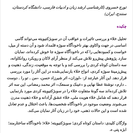
تورج خسروی (
کارشناسی ارشد زبان و ادبیات فارسی، دانشگاه کردستان،
سنندج، ایران)
چکیده
تحلیل خلاء و بررسی تاثیرات و عواقب آن در سوبژکتیویته می‌تواند گامی
اساسی در جهت واکاوی بهتر ناخودآگاه سوژه قلمداد شود و آن دسته از میل،
خواست و کمبودهایی را که در ناخودآگاه سوژه جا خوش کرده‌اند، نمایان
سازد. پژوهش پیش‌رو تلاش می‌کند از منظر آرای لاکان و رویکرد روانکاوانه،
سه داستان کوتاه کردی را بررسی کند و با توجه به موقعیت، زندگی، ذهنیت و
پیش‌زمینۀ سوژه کردی، انواح خلاء بازنمایی‌شده در این آثار را مورد بررسی
قرار دهد. این آثار عبارتند از: «لوزان» اثر شیرزاد حسن، «من .. تو را .. دوست
.. دارم» نوشتۀ عطا نهایی و «عینک و سمعک» اثر محمد رمضانی. این سه اثر
تلاش کرده‌اند سه گونۀ متفاوت خلاء را در سوبژکتیویته کردی مورد بازنمایی
قرار دهند که شامل خلاء هویت ملی، خلاء عشق آزادانه و خلاء ذهنیت مدرن
می‌شوند. وضعیت موجود در ناخودآگاه شخصیت‌ها، باعث اختلال و عدم تعادل
شده است و این حالات ذهنی، خود را در زبان آثار نمایان می‌کند.
واژگان کلیدی: داستان کوتاه کردی؛ سوبژکتیویته؛ خلاء؛ ناخودآگاه ساختارمند؛
ابژه پتی a.