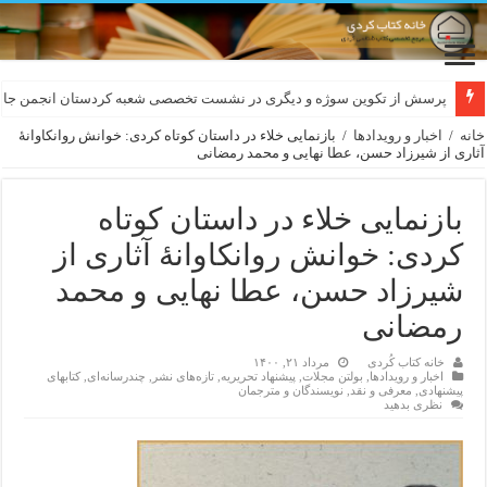
لەسەر کێشی ڕوباعی و به نەغمەی قەڵەمی «ئالی»
پرسش از تکوین سوژه و دیگری در نشست تخصصی شعبه کردستان انجمن جام
خانه
/
اخبار و رویدادها
/
بازنمایی خلاء در داستان کوتاه کردی: خوانش روانکاوانۀ
آثاری از شیرزاد حسن، عطا نهایی و محمد رمضانی
بازنمایی خلاء در داستان کوتاه
کردی: خوانش روانکاوانۀ آثاری از
شیرزاد حسن، عطا نهایی و محمد
رمضانی
خانه کتاب کُردی
مرداد ۲۱, ۱۴۰۰
اخبار و رویدادها
,
بولتن مجلات
,
پیشنهاد تحریریه
,
تازەهای نشر
,
چندرسانه‌ای
,
کتابهای
پیشنهادی
,
معرفی و نقد
,
نویسندگان و مترجمان
نظری بدهید