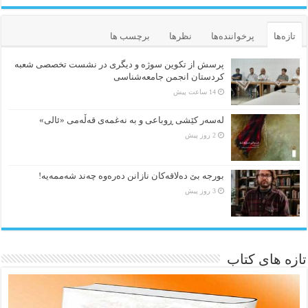
تازه‌ها
پرخواننده‌ها
نظرها
برچسب ها
پرسش از تکوین سوژه و دیگری در نشست تخصصی شعبه
کردستان انجمن جامعه‌شناسی
14 ساعت پیش
لەسەر کێشی ڕوباعی و به نەغمەی قەڵەمی «ئالی»
2 روز پیش
بورجە بێ دەلاقەکان نازانن دەرەوە چەند شەممەیە!
3 روز پیش
تازه های کتاب