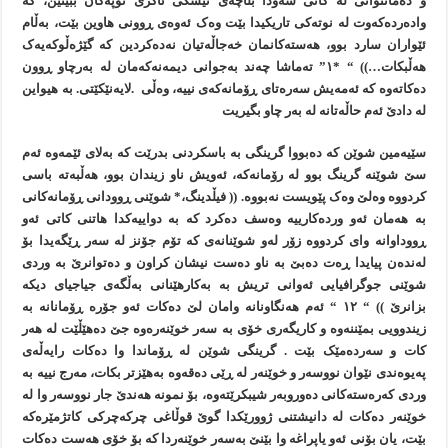
و دەمانتوانی لە کاتی شەودا بڵاچەی تيشکی ئاگری تۆپەکان ببينين، کە
وادەردەکەوت لە نوتەکی تاريکيدا بێت وەک ئەوەی ڕوونی هاوين بێت، بەڵام
ئێواران سارد بوو، هەستەکانمان خەجاڵەتيان نەدەکردين کە گێژەڵوکەيەک
هەڵبکات…)) “ *١” تەماشا چەند بەجوانی ديمەنەکەمان لە بەرچاو ڕوون
دەکاتەوە کە ئەمەيش سەرەتای ڕۆمانەکەی نييە، وەڵی .لايەنێکێتی. بە هيواین
لە دادێ ئەم حاڵەتانە لە بەر چاو بگيريت
سێيەمين شوێن کە دەبووا گرينگی بە باسکردنی بدرێت کە بەلای ئێمەوە ئەم
سێ شوێنە گرينگ بوو لە رۆمانەکە، ئەويش ناو زيندان بوو، هەڵبەتە باسی
کردووە وەلێ وەک پێويست نەبووە. (( فيڵدينگ،* شوێنی ڕوودانی ڕۆمانەکانی
بە هەمان ئەو وردەکارييە وەسف دەکرد کە بە دواييەکدا هاتنی کاتی ئەو
ڕووداوانە وای کردووە زۆر لەو شوێنانەی کە تۆم جۆنز لە سەر ڕێگەيدا بۆ
لەندەن پيايدا ڕەت دەبێ بە ناو دەست نيشان کراون و دەتوانرێ بە وردی
شوێنی جوگرافيایی ئەوانی تريش بە بەکارهێنانی بەڵگەی جياجيای ديکە
بزانرێ )) “ ١٢ “ ئەم هەنگاونانە وامان لێ دەکات ئەو جۆرە ڕۆمانانە بە
زيندوویی بمێننەوە و کاريگەری خۆی بە سەر خوێنەرەوە جێ دەهێڵێت لە هەر
کات و سەردەمێک بێت . گرينگی شوێن لە ڕۆماندا وا دەکات رايەڵەی
پەيوەندی نێوان نووسەر و خوێنەر لە ڕێی دەقەوە بەهێزتر بکات، مەرج نييە بە
وردی کەرەستەکانی دەوروبەر شیبکرێتەوە، بۆ نمونە هەندێ جار نووسەر وا لە
خوێنەر دەکات لە دانيشتنی ژوورێکدا گوێ قوڵاغی چرکەچرکی کاتژمێرەکە
بێت، يان بۆنی ئەو ياپراغە وا بێنێ بەسەر خوێنەردا کە بۆ خۆی هەست دەکات