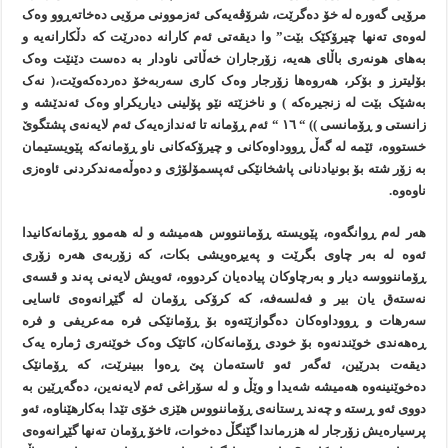
مرۆیی گەورە لە خۆ دەگرێت، شرۆڤەيەکی ئەزموونی مرۆیی دەخاتەڕوو وەک
لەوەی تەنها چيرۆکێک بێت” وا ديقەتی ئەم کارانە دەدرێت کە دڵکارانەيە و
بەهای هونەری باڵای هەيە، زۆرجاران خەڵاتی ناودار بە دەست دێنێت وەک
بۆليترز و بۆکر، هەروەها زۆرجار وەک کاری سەربەخۆ دەردەکەوێت،( نەک
بەشێک بێت لە زنجيرەکە ) و ناخزێتە نێو پۆلينی دياريکراو وەک ئەندێشە و
زانستی و ڕۆمانسی )) “ ١٦ “ ئەم ڕۆمانە تا ئەندازەيەک ئەم لايەنەی پشتگوێ
خستووە، ئێمە لە گەڵ ڕووداوەکانی و چيرۆکەکانی ناو ڕۆمانەکە پێويستيمان
بە زۆر شتە بۆ بونيادنانی پاشخانێکی ئەپسمۆلۆژی و دەوڵەمەندکردنی ئاوەزی
ناوەوە.
هەر لەم ڕوانگەوە، پێويستە ڕۆماننووس هەميشە و لە هەموو ڕۆمانەکانیدا
ئەوە لە بەر چاوی بگرێت و پەيڕەويشی بکات، کە زۆربەی هەرە زۆری
ڕۆماننووسە ديار و بەرچاوکان پيادەيان کردووە، ئەويش لايەنی پەند و قسەی
نەستەق يان بير و فەلسەفە، کە کرۆکی ڕۆمان لە گێڕانەوەی ئاسایی
سەرهات و ڕووداوەکان دەگوازێتەوە بۆ ڕۆمانێکی فرە مەعريفی و فرە
ڕەهەندی خوێندنەوە بۆ خودی ڕۆمانەکان، کاتێک وەک خوێنەری ژمارە يەک
ديقەت بدرێين، ئەگەر ئەو ئاستەمان پێ ڕەوا ببينرێت، کە ڕۆمانێک
دەخوێنينەوە هەميشە شەيدا و وێڵ و لە سۆراغی ئەم لايەنەين، دەگەڕێين بە
دووی ئەو ڕستە و چەند ڕستانەی ڕۆماننووس هێزی خۆی تێدا بەکارهێناوە، ئەو
پرسيارەيش زۆرجار لە هزرماندا گێنگڵ دەخوات، ئاخۆ ڕۆمان تەنها گێڕانەوەی