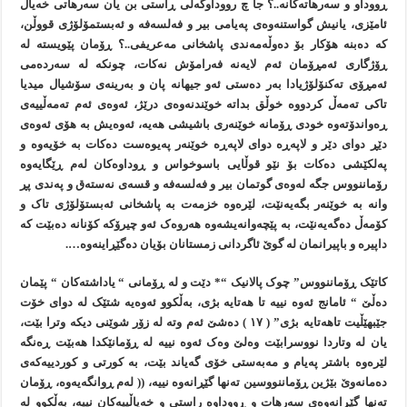
ڕووداو و سەرهاتەکانە..؟ جا چ رووداوگەلی ڕاستی بن يان سەرهاتی خەياڵ
ئامێزی، يانيش گواستنەوەی پەيامی بير و فەلسەفە و ئەبستمۆلۆژی قووڵن،
کە دەبنە هۆکار بۆ دەوڵەمەندی پاشخانی مەعريفی..؟ ڕۆمان پێويستە لە
ڕۆژگاری ئەمڕۆمان ئەم لايەنە فەرامۆش نەکات، چونکە لە سەردەمی
ئەمڕۆی تەکنۆلۆژيادا بەر دەستی ئەو جيهانە پان و بەرينەی سۆشيال ميديا
تاکی تەمەڵ کردووە خوڵق بداتە خوێندنەوەی درێژ، ئەوەی ئەم تەمەڵييەی
ڕەواندۆتەوە خودی ڕۆمانە خوێنەری باشيشی هەيە، ئەوەيش بە هۆی ئەوەی
دێڕ دوای دێر و لاپەڕە دوای لاپەڕە خوێنەر پەيوەست دەکات بە خۆيەوە و
پەلکێشی دەکات بۆ نێو قوڵایی باسوخواس و ڕوداوەکان لەم ڕێگايەوە
رۆماننووس جگە لەوەی گوتمان بير و فەلسەفە و قسەی نەستەق و پەندی پڕ
وانە بە خوێنەر بگەيەنێت، لێرەوە خزمەت بە پاشخانی ئەبستۆلۆژی تاک و
کۆمەڵ دەگەيەنێت، بە پێچەوانەيشەوە هەروەک ئەو چيرۆکە کۆنانە دەبێت کە
داپيرە و باپيرانمان لە گوێ ئاگردانی زمستانان بۆيان دەگێڕاينەوە….
کاتێک ڕۆماننووس” چوک پالانيک “* دێت و لە ڕۆمانی “ ياداشتەکان “ پێمان
دەڵێ “ ئامانج ئەوە نييە تا هەتايە بژی، بەڵکوو ئەوەيە شتێک لە دوای خۆت
جێبهێڵيت تاهەتايە بژی” ( ١٧ ) دەشێ ئەم وتە لە زۆر شوێنی ديکە وترا بێت،
يان لە وتاردا نووسرابێت وەلێ وەک ئەوە نييە لە ڕۆمانێکدا هەبێت ڕەنگە
لێرەوە باشتر پەيام و مەبەستی خۆی گەياند بێت، بە کورتی و کوردييەکەی
دەمانەوێ بێژين ڕۆماننووسين تەنها گێڕانەوە نييە، (( لەم ڕوانگەيەوە، ڕۆمان
تەنها گێڕانەوەی سەرهات و ڕووداوە راستی و خەياڵييەکان نييە، بەڵکوو لە