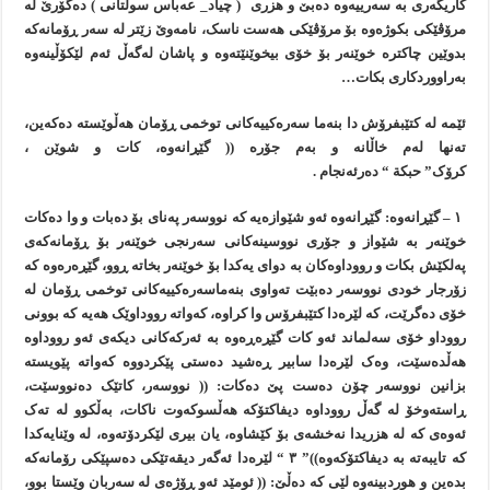
کاريگەری بە سەرييەوە دەبێ و هزری ( چياد_ عەباس سوڵتانی ) دەگۆرێ لە
مرۆڤێکی بکوژەوە بۆ مرۆڤێکی هەست ناسک، نامەوێ زێتر لە سەر ڕۆمانەکە
بدوێين چاکترە خوێنەر بۆ خۆی بيخوێنێتەوە و پاشان لەگەڵ ئەم لێکۆڵينەوە
بەراووردکاری بکات…
ئێمە لە کتێبفرۆش دا بنەما سەرەکييەکانی توخمی ڕۆمان هەڵوێستە دەکەين،
تەنها لەم خاڵانە و بەم جۆرە (( گێڕانەوە، کات و شوێن ،
کرۆک” حبکة “ دەرئەنجام .
١ – گێڕانەوە: گێڕانەوە ئەو شێوازەيە کە نووسەر پەنای بۆ دەبات و وا دەکات
خوێنەر بە شێواز و جۆری نووسينەکانی سەرنجی خوێنەر بۆ ڕۆمانەکەی
پەلکێش بکات و رووداوەکان بە دوای يەکدا بۆ خوێنەر بخاتە ڕوو، گێڕەرەوە کە
زۆرجار خودی نووسەر دەبێت تەواوی بنەماسەرەکييەکانی توخمی ڕۆمان لە
خۆی دەگرێت، کە لێرەدا کتێبفرۆس وا کراوە، کەواتە رووداوێک هەيە کە بوونی
رووداو خۆی سەلماند ئەو کات گێڕەڕەوە بە ئەرکەکانی ديکەی ئەو رووداوە
هەڵدەسێت، وەک لێرەدا سابير ڕەشيد دەستی پێکردووە کەواتە پێويستە
بزانين نووسەر چۆن دەست پێ دەکات: (( نووسەر، کاتێک دەنووسێت،
ڕاستەوخۆ لە گەڵ رووداوە ديفاکتۆکە هەڵسوکەوت ناکات، بەڵکوو لە تەک
ئەوەی کە لە هزريدا نەخشەی بۆ کێشاوە، يان بيری لێکردۆتەوە، لە وێنايەکدا
کە تايبەتە بە ديفاکتۆکەوە))” ٣ “ لێرەدا ئەگەر ديقەتێکی دەسپێکی رۆمانەکە
بدەين و هوردبينەوە لێی کە دەڵێ: (( ئومێد ئەو ڕۆژەی لە سەربان وێستا بوو،