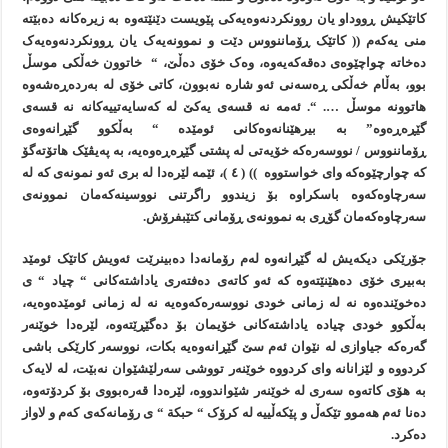
کاتێکيش ڕووداو يان روونکردنەوەيەکی پێويست دێنێتەوە بە زيرەکانە دەبێتە
منی يەکەم (( کاتێک ڕۆماننووس دێت و نموونەيەک يان ڕوونکردنەوەيەک
دەخاتە چواچێوەی دەقەکەيەوە، وەک خۆی دەڵێ، “ خاتوون خەڵکی موسڵ
بوو، بەڵام خەڵکی ڕەسەنی ئەو شارە نەبوون، کاتی خۆی لە بەردەڕەشەوە
هاتوونە موسڵ …. “. ئەمە نە قسەی يەکێ لە کەسايەتييەکانە نە قسەی
گێڕەڕەوە” بە بيرهێنانەوەکانی ئومێدە “ بەڵکوو گێڕانەوەی
ڕۆماننووس / نووسەرەکە خۆيەتی لە پشتی گێڕەڕەوەيە، بە پەيڤێک هاتۆتەگۆ
کە چوارچێوەکە وای خواستووە )) ( ٤ )، ئێمە لێرەدا لە بری ئەو نمونەی کە لە
سەرچاوەکەوە باسکراوە بۆ زيندوو راگرتنی نووسينەکەمان نموونەی
سەرچاوەکەمان گۆڕی بە نموونەی ڕۆمانی کتێبفرۆش.
جۆرێکی ديکەيش لە گێڕانەوە لەم رۆمانەدا دەبينرێت ئەويش کاتێک ئومێد
بەبيری خۆی دەهێنێتەوە کە ئەو کاتەی دەفتەری ياداشتەکانی “ چياد “ ی
دەخوێندەوە نە لە زمانی خودی نووسەرەکەوەيە نە لە زمانی ئومێدەوەيە،
بەڵکوو خودی چيادە ياداشتەکانی خۆيمان بۆ دەگێڕێتەوە، لێرەدا خوێنەر
گەرەکە جياوازی لە نێوان ئەم سێ گێڕانەوەيە بکات، نووسەر کارێکی باشی
کردووە و لێزانانە وای کردووە خوێنەر تووشی سەرلێشێوان نەبێت، لە لايەک
بە هۆی کاتەوە سەری لە خوێنەر شێواندووە، لێرەدا قەرەبووی بۆ کردۆتەوە،
دەنا ئەم هەموو تێکەڵ و پێکەڵييە لە کرۆک “ حبکة “ ی رۆمانەکەی کەم و لاواز
دەکرد.