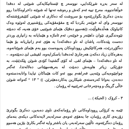
لە سەر بەڕە شڕێکدایي، نووسەر چ ئێستاتيکايەکی شوێنی لە دەقدا
خوڵقاندووە، مەرج نييە ئەم کەش و رەوشە تەنها لە شوێنە داخراوەکاندا روو
بدەن دەکرێ بگوازرێتەوە بۆ سروشت کە دەکاری لە شوێنی کتێبفرۆشتنەکە
نووسەر وای لە خوێنەر بکردبا کە چ مقۆمقۆيەکی ڕۆشنبيری لەوێوە وەک
کانياوێک هەڵدەقوڵێت، ((هەموو دەقێک هێمای شوێنیی خۆی هەيە، کە دەبێتە
نێوەندگيری نێوان داهێنەر و خوێنەر، ئەم ئاماژە و هێمايانە بە زانياری وردتر
دەست پێدەکات، پاشان لە ناو دەقەکەدا بە هۆی ئەم زانياريانە بۆ هێما
دەگۆڕدرێت، هەرکاتێکيش رووداوەکان پەيوەست بوو بەم هێمای شوێنانەوە،
بەهرەکان زياد دەکەن هەرجارێ لەدەقدا باسکرايەوە، لقيشی لێ دەبێتەوە، –
لە ناو دەقەکەدا – هێمای لقی. لە کۆی گشتيدا کۆدی شوێن پێکدێنێت، بە
جۆرێکی زياتر هاوبەش دەبێت لە بەرهەمهێنانی دەلالەتدا، ئەگەر
چواچێوەيەکی وێنەیی فەراهەم بوو، ئەو کات هێماکان تیايدا واتابەدستەوە
دەدەن، بەواتا کەرەستەی شيکارين بەکاردەهێنرێن. )) ” ١٣ “ کەواتە شوێن
خاڵی گرينگ و وەچەرخانی ئەرێنییە لە ڕۆمان .
٣ – کرۆک ( الحبکة ) …
ئێمە بە کرۆکی ڕووداوەکانی ناو ڕۆمانەکەی ناوی دەبەين، دەکرێ بگوترێ
زۆربەی کاری ڕۆمان، جا بەهۆی ئەوەی سەرلەبەر لايەنەکانی ديکەی بنەمای
ڕۆمان دەگرێتەوە، ناڵێين سەرلەبەر، يان باشتر وايە ئەگەر بکارێ بێژين هەموو