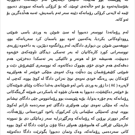
بقۆستايەتەوە بۆ ئەو حاڵەتەی ئومێد، کە بۆ کرۆکی باسەکە سوودی دەبوو،
ئێمە لە لايەنی کرۆکی رۆمانەکە دێينە سەر ئەم باسەيش، ئەمە هەڵدەگرين بۆ
ئەو کاتە.
لەم ڕۆمانەدا نووسەر دەبووا لە سێ شوێن بە وردی باسی شوێنی
ڕووداوەکانی بکردبا، يەکەمين ئەوە بوو باسمان کرد سەربانەکە بوو،
دووهەمين شوێن بن ديواری دادگايە، لەم ڕوانگەوە دبێژين، بە داخەوە زۆربەی
نووسەرانی کورد کارەکانيان لە بەر تەسکی ديدگای ناوچەکەی خۆيەوە
دەبينێت، هەميشە خۆ لە هونەر و تاکتیکی بەر تەسکدا دەخزێنن، هەم
دەقەکەی هەم خودی خۆی بچووک دەکاتەوە، کە نووسەری کتێبفرۆش دێت و
شوێنی کتێبفرۆشمان پێ دەڵێت وەک ئەوەی منێکی خوێنەر لە هەولێرييە
کۆنەکان بم، ڕەنگە خودی نەوەی نوێ نەزانن دادگا لە کوێ بووە، کەچی لە
لاپەڕە ( ٨٤ ) دا زۆر بە وردی باس لەو شوێنانەی بەغدا دەکات وێنای شوێنەکان
بۆ خوێنەر دەکێشێت، دەبووا بە هەمان شێوە لە باسکردنی شوێنە گرينگەکانی
ڕۆمانەکە بەم جۆرە بدوابا، بۆيە پێويست بوو ڕۆماننووس جێی دادگای نيشانم
بدايە، کە منێکی نەوەی نوێی هەولێری دادگای ئەو سەردەمە نازانم لەکوێ
بووە، ئيدی کەسێکی سلێمانی يان کەرکووک ياخود کوردستانی رۆژهەڵات،
ئەگەر دوورتر بڕۆين کە ڕۆمانەکە وەرگێڕدرايە سەر زمانێکی دی بۆ نموونە
عارەبێکی ئێراقی کە هاموشۆی هەولێر دەکا چۆن بزانێت دادگا لە کوێ بووە
کاتی سەردەمی ڕۆمانەکە، وەک وتمان دەبووا بگوترێت دادگا دەکەوێتە