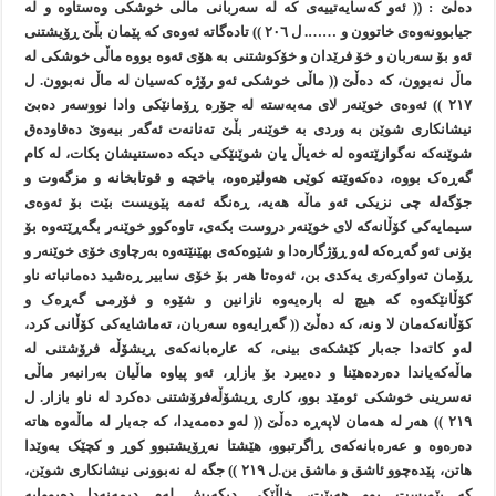
دەڵێ : (( ئەو کەسايەتييەی کە لە سەربانی ماڵی خوشکی وەستاوە و لە
جيابوونەوەی خاتوون و ……. ل ٢٠٦ )) تادەگاتە ئەوەی کە پێمان بڵێ ڕۆيشتنی
ئەو بۆ سەربان و خۆ فرێدان و خۆکوشتنی بە هۆی ئەوە بووە ماڵی خوشکی لە
ماڵ نەبوون، کە دەڵێ (( ماڵی خوشکی ئەو رۆژە کەسيان لە ماڵ نەبوون. ل
٢١٧ )) ئەوەی خوێنەر لای مەبەستە لە جۆرە ڕۆمانێکی وادا نووسەر دەبێ
نيشانکاری شوێن بە وردی بە خوێنەر بڵێ تەنانەت ئەگەر بيەوێ دەقاودەق
شوێنەکە نەگوازێتەوە لە خەياڵ يان شوێنێکی ديکە دەستنيشان بکات، لە کام
گەڕەک بووە، دەکەوێتە کوێی هەولێرەوە، باخچە و قوتابخانە و مزگەوت و
جۆگەلە چی نزيکی ئەو ماڵە هەيە، ڕەنگە ئەمە پێويست بێت بۆ ئەوەی
سيمايەکی کۆڵانەکە لای خوێنەر دروست بکەی، تاوەکوو خوێنەر بگەڕێتەوە بۆ
بۆنی ئەو گەڕەکە لەو ڕۆژگارەدا و شێوەکەی بهێنێتەوە بەرچاوی خۆی خوێنەر و
ڕۆمان تەواوکەری يەکدی بن، ئەوەتا هەر بۆ خۆی سابير ڕەشيد دەمانباتە ناو
کۆڵانێکەوە کە هيچ لە بارەيەوە نازانين و شێوە و فۆرمی گەڕەک و
کۆڵانەکەمان لا ونە، کە دەڵێ (( گەڕايەوە سەربان، تەماشايەکی کۆڵانی کرد،
لەو کاتەدا جەبار کێشکەی بينی، کە عارەبانەکەی ڕيشۆڵە فرۆشتنی لە
ماڵەکەياندا دەردەهێنا و دەيبرد بۆ بازاڕ، ئەو پياوە ماڵيان بەرانبەر ماڵی
نەسرينی خوشکی ئومێد بوو، کاری ڕيشۆڵەفرۆشتنی دەکرد لە ناو بازار. ل
٢١٩ )) هەر لە هەمان لاپەڕە دەڵێ (( لەو دەمەيدا، کە جەبار لە ماڵەوە هاتە
دەرەوە و عەرەبانەکەی ڕاگرتبوو، هێشتا نەڕۆيشتبوو کوڕ و کچێک بەوێدا
هاتن، پێدەچوو ئاشق و ماشق بن.ل ٢١٩ )) جگە لە نەبوونی نيشانکاری شوێن،
کە پێويست بوو هەبێت، خاڵێکی ديکەيش لەم ديمەنەدا دەبووايە