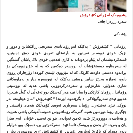
پشوويەک لە ژوانی کتێبفرۆش
سەردار ڕەزا جاف
پێشەکی…..
ڕۆمانی “ کتێبفرۆش “ يەکێکە لەو ڕۆمانانەی سەرنجی ڕاکێشاين و دوور و
نزيک خودی نووسەر نەبينين بە بارتەقای ئەوەی خودی دەق دەبينين،
قسەکردنيشمان لە پێناو برەودانە بە کاری ئەدەبی خودی تاک پاشان گشتگير،
لە سەرەتاوە دەستخۆشانە لە نووسەر دەکەين کە بە لە خۆبردوويەکی بؤ
بڕانەوە دەستی داوەتە کارێک کە لە مێژووی ئێمەی کورددا زۆرجاران ڕووی
داوە، نەمازە بەڕێز سابير ڕەشيد يەکێکە لە نووسەرە ديار و بەچاوەکانی
شاری هەولێر، شارەزایی و سەردەرکردوویی باشی هەيە لە نووسينی
ڕۆماندا .. ڕۆمان کارێکی وا سانا نييە هەر کەسێک دوو تەقەڵی لە گەڵ شيعردا
هەبوو ئيدی سەروگوێلاکی دابگرێتەوە، لێرەدا “ کتێبفرۆش “مان هێناوەتە بەر
نووکی تيژی نەشتەر… ڕۆمان سەرباری ئەوەی کۆمەڵێک بنەمای زانستی و
جێگيری رۆماننووسين هەيە، گەرەکە رۆماننووس حەوسەڵەيەکی باشی هەبێت
و هەناسەی دوورودرێژ بێت، کەمن ئەوانەی بتوانن ئەسپی خۆيان لەم سارا
پان و بەرينە تاو بدەن و بروسک ئاسا تێيدا سەرکەوتوو بن، دەمێک بوو خوليام
دنەی دەدام کە ناکرێ لەبارەی رۆمانی (( کتێبفرۆش )) ی نووسەری ديار و