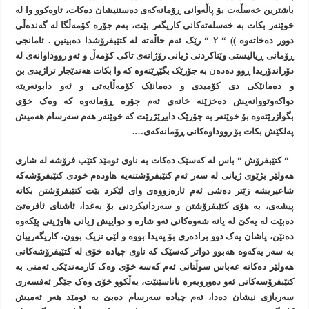
باشترين خەسڵەت بۆ پاڵەوانی ڕۆمانەکەی دەستنيشان دەکات، تاوەکوو وا لە
خوێنەر بکات بە خەسلەتەکانی کاريگەر بێت، بەم جۆرە کۆمەڵگا لە گەندەڵی
دوور دەخاتەوە )) “ ٢ “ رێک ئەم حاڵەتە لە کتێبفرۆشدا دەبينين . ئامانجی
ڕۆمانی ڕياليستی وێناکردنی ژيانی رۆژانەی تاکی کۆمەڵ و ئەو رووداوانەی لە
دۆراندۆريدا ڕوو دەدەن بە جۆرێک بگێڕێتەوە کە وا بکات هەندێجار تراژيدی بن
و دەمانێکی دی کۆميدی و دەمانێک کۆمەڵايەتی و ئەو دابونەريتە
دواکەوتووانەيش دەخزێنە خانەی ئەم جۆرە ڕۆمانەوە کە وەک خۆی
بگوازرێتەوە بۆ خوێنەر بە جۆرێک دابڕێژرێت کە خوێنەر هەم سەرسام هەميش
پەلکێش بکات بۆ رووداوەکانی ڕۆمانەکەی….
“ کتێبفرۆش “ باس لە کەسێک دەکات بە ناوی ئومێد کتێب فرۆشە لە شاری
هەولێر بژێوی ژيانی لە سەر ئەم کتێبفرۆشتنەيە هاودەم خودی کتێبفرۆشەکە
شاعيريشە زێتر دەشی ئەم ئارەزووەی وای لێکرد بێت کتێبفرۆشتن بکاتە
پيشەی، بە هۆی کتێبفرۆشتن و سەردانيکردنی بۆ بەغدا، ئاشنای ئافرەتێ
دەبێت لە يەکێ لە يانە شەوەکانی ئەو شارە و دواييش ژيانی هاوژينی پێکەوە
دەنێن، پاشان يەک دوو برادەری بۆ پەيدا بووە و لێی نزيک بوون، کاريگەرييان
بە سەر يەکەوە هەبوو دواتر کەسێک کە ناوی چيادە خۆی لە کتێبفرۆشەکانی
هەولێر دەکاتە عەباس سوڵتانی ئەم کەسە خۆی وەک کارمەندێکی ئەمنی بە
کتێبفرۆسەکانی ئەو دەوروبەرە ناناسێنێت، بەڵکوو خۆی وەک جێگر ئەفسەری
سەربازی نيشان دەدا، ئەم چيادە سەرسام دەبێ بە ئومێد هەر ئەميش