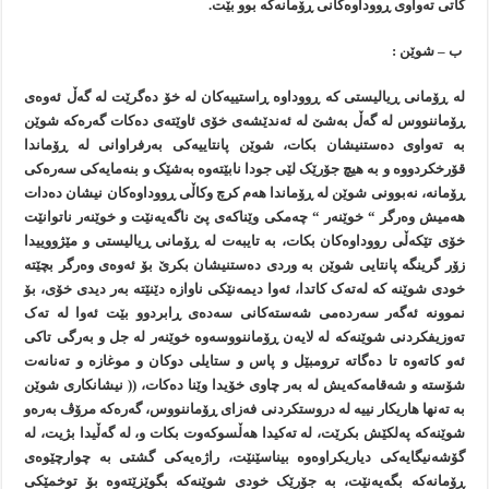
کاتی تەواوی ڕووداوەکانی ڕۆمانەکە بوو بێت.
ب – شوێن :
لە ڕۆمانی ڕياليستی کە ڕووداوە ڕاستييەکان لە خۆ دەگرێت لە گەڵ ئەوەی
ڕۆماننووس لە گەڵ بەشێ لە ئەندێشەی خۆی ئاوێتەی دەکات گەرەکە شوێن
بە تەواوی دەستنيشان بکات، شوێن پانتاییەکی بەرفراوانی لە ڕۆماندا
قۆرخکردووە و بە هيچ جۆرێک لێی جودا نابێتەوە بەشێک و بنەمايەکی سەرەکی
ڕۆمانە، نەبوونی شوێن لە ڕۆماندا هەم کرچ وکاڵی ڕووداوەکان نيشان دەدات
هەميش وەرگر “ خوێنەر “ چەمکی وێناکەی پێ ناگەيەنێت و خوێنەر ناتوانێت
خۆی تێکەڵی رووداوەکان بکات، بە تايبەت لە ڕۆمانی ڕياليستی و مێژووييدا
زۆر گرينگە پانتایی شوێن بە وردی دەستنيشان بکرێ بۆ ئەوەی وەرگر بچێتە
خودی شوێنە کە لەتەک کاتدا، ئەوا ديمەنێکی ناوازە دێنێتە بەر ديدی خۆی، بۆ
نموونە ئەگەر سەردەمی شەستەکانی سەدەی ڕابردوو بێت ئەوا لە تەک
تەوزيفکردنی شوێنەکە لە لايەن ڕۆماننووسەوە خوێنەر لە جل و بەرگی تاکی
ئەو کاتەوە تا دەگاتە ترومبێل و پاس و ستايلی دوکان و موغازە و تەنانەت
شۆستە و شەقامەکەيش لە بەر چاوی خۆیدا وێنا دەکات، (( نيشانکاری شوێن
بە تەنها هاريکار نييە لە دروستکردنی فەزای ڕۆماننووس، گەرەکە مرۆڤ بەرەو
شوێنەکە پەلكێش بکرێت، لە تەکيدا هەڵسوکەوت بکات و، لە گەڵيدا بژيت، لە
گۆشەنيگايەکی دياريکراوەوە بيناسێنێت، راژەيەکی گشتی بە چوارچێوەی
ڕۆمانەکە بگەيەنێت، بە جۆرێک خودی شوێنەکە بگوێزێتەوە بۆ توخمێکی