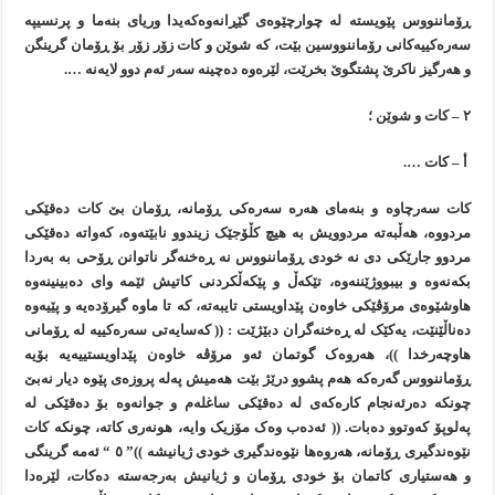
ڕۆماننووس پێويستە لە چوارچێوەی گێڕانەوەکەيدا وريای بنەما و پرنسيپە
سەرەکييەکانی رۆماننووسين بێت، کە شوێن و کات زۆر زۆر بۆ ڕۆمان گرينگن
و هەرگيز ناکرێ پشتگوێ بخرێت، لێرەوە دەچينە سەر ئەم دوو لايەنە ….
٢ – کات و شوێن ؛
أ – کات ….
کات سەرچاوە و بنەمای هەرە سەرەکی ڕۆمانە، ڕۆمان بێ کات دەقێکی
مردووە، هەڵبەتە مردوويش بە هيچ کڵۆجێک زيندوو نابێتەوە، کەواتە دەقێکی
مردوو جارێکی دی نە خودی ڕۆماننووس نە ڕەخنەگر ناتوانن ڕۆحی بە بەردا
بکەنەوە و بيبووژێننەوە، تێکەڵ و پێکەڵکردنی کاتيش ئێمە وای دەبينينەوە
هاوشێوەی مرۆڤێکی خاوەن پێداويستی تايبەتە، کە تا ماوە گيرۆدەيە و پێيەوە
دەناڵێنێت، يەکێک لە ڕەخنەگران دبێژێت : (( کەسايەتی سەرەکييە لە ڕۆمانی
هاوچەرخدا ))، هەروەک گوتمان ئەو مرۆڤە خاوەن پێداويستييەيە بۆيە
ڕۆماننووس گەرەکە هەم پشوو درێژ بێت هەميش پەلە پروزەی پێوە ديار نەبێ
چونکە دەرئەنجام کارەکەی لە دەقێکی ساغلەم و جوانەوە بۆ دەقێکی لە
پەلوپۆ کەوتوو دەبات. (( ئەدەب وەک مۆزيک وايە، هونەری کاتە، چونکە کات
نێوەندگيری ڕۆمانە، هەروەها نێوەندگيری خودی ژيانيشە ))” ٥ “ ئەمە گرينگی
و هەستياری کاتمان بۆ خودی ڕۆمان و ژيانيش بەرجەستە دەکات، لێرەدا