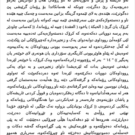
ئەو ئاريشە و پرس و ئاڵۆزيانەی لە ناو ڕۆمان هەن و دواتريش بەرەو
دەريچەيەک رێ دەگرێت، چونکە لە هەمانکاتدا بۆ ڕۆمان گرێيشی پێ
دەگوترێت، هێندەی بە لای ئێمەوە گرينگە بزانين مەبەست و چەمک چييە هێندە
ناو و دەستەواژەکەی جێی سەرئێشەی ئێمە نييە، کەواتە بابزانين مەبەست لە
کرۆک يان گرێ ( الحبکة ) ياخود ( العقدة ) چييە لە ڕۆماندا، (( کەسانی چاودێر
بەم پرسە دووپاتی دەکەنەوە، کە کرۆک دەستەواژەيەکی ئەدەبييە مەبەست
لێی کۆمەڵێ رووداوی دوابەدوای يەک و زنجيرەدارە کەچيرۆکێکی لێ پێکدێت،
لە گەڵ جەختکردنەوە لە سەر پەيوەست بوونی رووداوەکان بە يەکدييەوە،
ئەوەيش لە پێناو هاوێربوونی کاريگەری سۆزداری يان هونەری لای خوێنەر يان
پەيگير )) ” ١٤ “ بەر لە ڕۆچوونە ژانرەکەمانەوە وەک کرۆک، با خوێنەر لێرەدا
ديقەتی ئەوەيش بدات کە لێرەيشدا داوای زنجيرەیی و بە دوای يەکی
ڕووداوەکان دووپات دەکرێتەوە، لێرەدا ئەوە دەردەکەوێت کە تەواوی
ڕووداوەکانی ڕۆمانەکە و گرفتەکانی دێنە ڕێ هەڵبەت مەبەستمان گرفتی
ڕۆمان نووسين نييە وەلێ ئەو گرفتانەی دێنە ناو ڕووداوەکانی ناو ڕۆمانەکەوە،
هەر لە سەرهەڵدانيانەوە تا دەگاتە زەقکردنەوەيان و قووڵ کردنی ئاريشەکان
و پاشان دۆزينەوەی چارەسەر و عەيانکردنی دوا هەنگاوەکانی ڕۆمانەکە و
يەکلایی کردنەوەی، (( کرۆک بونيادێکی بزواوە نەک جێگير، لە ناوخۆی خۆيدا
نهێنی ئەو ڕۆڵەی بە کەسايەتييەکان و تێڕوانينەکان دەدرێت،
دەپارێزێت. هەروەها لە نێو دەقەکەيدا هێڵی چيرۆکیی دەچێنێت کە بە پێی
ڕۆمانەکە دەجوڵێتەوە و، فۆرمەکيش بە پێی گێڕانەوەکە گەشە دەکات و،
خەسڵەتی دەمودووەکانيش دەخزێتە ناو چيرۆکەکەوە، سەرباری هەموو