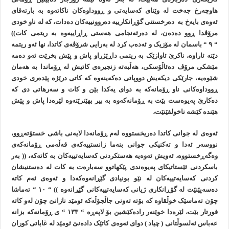
هاوچەرخ جەخت لە وێنای کەسايەتی و ڕووداوەکان ناکاتەوە بە بارتەقای
ئەوەی بايەخ بە دەرخستنی گۆڕانکارييە دەروونييەکان دەدات، کە لە ناو خودی
مرۆڤدا ڕوو دەدەن، لە دەرئەنجامی هەستی ڕاڕاييەوە بە ريتمی کات))
“ ٩ “ باسمان لە مۆزيک و ئەدەب کرد لە بەرايی شرۆڤەی کاتدا، نها ئەو ريتمە
دێتە ئاراوە، ناکرێ ئاوازێک بە ريتمی داڕێژراو پاش و پێش بخرێت ئەو دەمە
مێشکی مرۆڤ دەئاڵۆسکی، هەڵبەتە زنجيرەی کاتيش لە ڕۆماندا بە هەمان
شێوەيە، جارێکی ديکەيش دووپاتی دەکەينەوە کە کاتی درێژە پێدەری خودی
ڕووداوەکانی ناو ڕۆمانەکە بە دوای يەکدا بێن و کات و سەرهاتی دی کە
دەکارێ پەيوەست بێت بە ڕۆمانەکەوە بە بير بهێنرێتەوە لێرەدا پاش و پێش
هێندە کێشە ناخولقێنێت،
ئەوەی لە جوانی کاتدا دەريخستووە لەم ڕۆمانەدا لايەنی باشی خستۆتەڕوو،
نووسەر ئەدا و تەکنيکی جوانی بنەما زانستييەکەی قەڵەمی ڕۆمانەکەی
وەگەڕخستووە، ئەويش ئەوەيە هەستکردنی کەسايەتييەکان بە کاتەکە، (( بەر
باسکردنی ئێستاتيکای پەيوەندی پێکهاتوو سەبارەت بە کات لە دەستنيشان
کردنی کەسايەتييەکان لە نێو بونيادی گێڕانەوەکەدا و ئەوەی ئەم کاتە
دەسەپێنێت لە گۆڕانکاری ژيانی کەسايەتييەکانی گێڕانەوە )) “ ١٠ “ تەماشا
چۆن تەماسێک خوڵقاوە کە بۆتە تەونی جاڵجۆڵەکە ئومێد نازانێ چۆن لەو کاتە
قورتار بێت، لێرەدا خوێنەر رادەکێشين بۆ لاپەڕە “ ١٣٣ “ ی ڕۆمانەکە بزانە
عەباس ئەلسوڵتانی ( چياد ) دوای ئەوەی کاتێک دادەنێ ئومێد لە غاباتی کوران