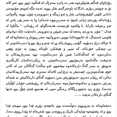
رۆژئاوای قەڵای هەولێرەوە هەر دە پانزە مەترێک لە قەڵاوە دوور بوو، ئەو کاتە
تۆ بە خوێنەر دبێژی دادگا لە ناوجەرگەی شار بووە، ئەمە جگە لەوەی چۆنييەتی
دانانی کتێبی کتێبفرۆشانی شار و ئەو ژينگە و دەوروبەرە چۆن بووە، پاڵەوانی
ڕۆمانەکە زۆربەی ژيانی لەوێ بە سەربردووە نەدەکرا وا بە سەر پێی باس لە
ئەو ڕەوشە بکرابا، با پێکەوە ئێرنيست هەمەنگوای لە ڕۆمانی “ ماڵئاوا لە
چەک “ چۆن بە وردی پەنجە لە سەر شوێن و دەوروبەر دادەنێت: ((لە دوادوای
هاوينی ئەمساڵ، لە خانوويەکدا بووین دەيڕوانييە سەر ڕووبار و دەشتاييەکە کە
تا جياکە درێژ دەبۆوە، گۆمی ڕووبارەکە پڕ لە چەو و زيخ بوو وا دەردەکەوتن لە
بن تيشکی خۆرەکە، کە سپی و هيشکن، ئاوەکە ڕوون بە تيژی پێچی
دەکردەوە، لە کەناڵەکاندا شين باو دەردەکەوت، تيپە سەربازييەکان بە
تەنيشت ماڵەکەوە بەرەوژوور سەردەکەوتن، بە ڕێکردنەکەيان کاريگەری
تەپوتۆز بە سەر گەڵا دارەکانەوە نيشتبوو، لەو ساڵەدا گەڵاکان بەر لە کاتی
خۆی هەڵدەوەرين، ئێمەيش بە درێژایی کاتەکە سەيری تيپە سەربازييەکانمان
دەکرد کە ڕێيان دەبری، تەپوتۆزيش بەرز دەبۆوە، گەڵای دارەکانيش بە شنەکە
پەرش دەبوون و دەکەوتنەخوارەوە، سەربازەکان لە ڕۆيشتنی خۆيان کۆڵيان
نەدەدا، زۆری پێ نەچوو ڕێگاکە ڕەنگی سپی لە هەموو شتێ چۆڵ بوو تەنها
گەڵای دارەکان نەبێت ……
دەشتاييەکە بە بەروبووم دەوڵەمەند بوو، باخچەی زۆری تێدا بوو، ميوەی تێدا
بوو، و لە پشتييەوە چيايەکی تاريک و ڕووتەن بوو، شەڕەکە لە وێدا ڕووی دەدا،