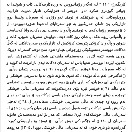
کاريگەر)) “ ١١ “ لێ ئەگەر ڕۆماننووس بە وردەکارييەکانی کات و شوێندا بە
جوانی گوزەری نەکرد ئەوا خوێنەر لە فەزايەکی ناديار دەبێت نازانێت
ڕووداوەکانی لە چ شوێنێکە. (( ئومێد ئەو رۆژەی لە سەربان وێستا بوو،
ئازارێکی بێ ئامان خەريکبوو بە نێو سەرتاپای لەشيدا شۆڕدەبووەوە، ل
٥ )) نووسەر ڕۆمانەکەی بە ئومێدی پاڵەوان دەست پێ دەکات، واتا کەسايەتی
و پاڵەوانی ڕۆمانەکە، پاشان رۆژ کات دێت، دواييش سەربان شوێن، کات و
شوێن و پاڵەوان کرۆکی پێويستە کرۆکيش لە ئازارەکەوە سەرەتاتکێی لە گەڵ
دەکات، نووسەر دەسپێکێکی زۆرجوانی هێناوەتەوە سێ توخم کەمتر لە دێرێک
بوونی هەيە، ئێمە لێرەدا مەبەستمانە ماهيەتی شوێن لە کتێبفرۆش باس
بکەين، لێرەدا نووسەر تەنها باس لە سەربان دەکات ئيدی نازانرێت لە کوێيە و
لە کام سەربانە، هەتا خوێنەر دەگاتە لاپەڕە ( ٦١ ) و نووسەر پێمان دەڵێ :
(( ئەگەرچی لەم ماڵە نوێيەدا، کە ئەوی هاتۆتە ناوی تەنيا نەسرينی خوشکی و
مێردەکەی لێ دەژيان، کە ناوی هاوڕێ بوو، ئەويش بوو بە سێيەمين ئەندامی
ئەم ماڵە. ٦١ )) خوێنەر لێرە بۆی دەردەکەوێت کە سەربانی ماڵی خوشکی
ئومێدە و دوای ئەمە چەند جاڕیکێ ديش باسی دەکاتەوە، (( وەلێ ئەو دوای
ئەم ڕووداوە چيدی لە ماڵی نەسرينی خوشکی نەهاتەدەر ل ٦٤ )) لەجێی
ديکەيش باسی دەکات و ئێمە هەوڵ دەدەين باسی زۆربەيان بکەين، (( خۆی لە
سەربانی ماڵی خوشکەکەی فڕێ دەدات، کە هەر بۆ ئەو مەبەستەش هاتۆتە
سەربان. ل ١٨٠ )) لە جێگەيەکی ديش دەڵێ : (( ئومێد بۆ ماوەيەکی کورت
گەڕايەوە ناو باری خۆی، کە لە سەربانی ماڵی خوشکی بوو، ل ٢٠٤ )) هەروەها