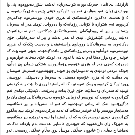
ئازارێکی بێ ئامان خەريک بوو بە نێو سەرتاپای لەشيدا شۆڕ دەبووەوە، پێی وا
بوو ئيدی ژيان، ئەو بەهايەی نەماوە، تاوەکوو خۆتی پێيەوە شۆڕبکەيتەوە، ل
٥ )) هەست دەکەين داڕشتنەکەی لە هزری خودی نووسەرەوە چەکەرەی
کردووە، ئەم شێوازە تا کۆتایی ڕۆمانەکە وا دەڕوات، ئومێد هەر لە سەربان
وێستاوە و بير لە رووداوگەلی بەسەرهاتەکەی دەکاتەوە. ئەم سەرهاتەيش
دەبێتە ڕۆمانی کتێبفرۆش، ئيدی لە هەر بەشە و بير لە سەرهاتێکی خۆی
دەکاتەوە، بە سەرهاتەکان رووداوی ڕاستەقينەن و دەست پێکەکە لە هزری
نووسەرەوە خوڵقاوە و بەرەو ڕۆمانەکەی ڕاماندەکێشێت، بەپێی ئەوە بێت کە
خوێنەر چاوەنواڕ دەکا لەم بەشە نا ئەوی دی ئومێد خۆی دەخاتە خوارەوە و
دەمرێت کەچی هەر لە هزری خۆيەوە ڕۆماننووس شتێکی ديمان پێ دەڵێ،
چونکە مردنی ئومێدی بە تەمومژاوی بۆ خوێنەر جێهێشتووە ئەمەيش ئەوەمان
پێ دەڵێت کە لە هزری خۆيەوە دەستی بە سەرەتا و دەسپێکی نووسينی
ڕووداوەکان کردووە و وەک ئەوە نييە کە لە راستيدا رووی دا بێت و بە کردەنی
ئومێد لە سەربان وەستابێت خۆی فڕێ بدات و بمرێت… لايەنێکی ديکەی ئەم
گێڕانەوەيە ئەوەيە کە نووسەر لە زمانی خۆيەوە بەسەرهاتەکانی ئومێدمان بۆ
دەگێڕێتەوە نەک لە زمانی ئومێدەوە کە ئەو لە سەربانە و بير دەکاتەوە،
هەندێجار نووسەر وا لە خوێنەر دەکات کە ئەمە بيرکردنەوەی ئومێد نييە بەڵکوو
گێڕانەوەی خودی نووسەرەکەيە کە لە راستيدا وا نييە و ئومێدە بير دەکاتەوە،
بە جۆرێک وای داڕشتووە کە خوێنەری ئاسایی هەست بەم بازدانە نەکات،
تەماشا چ دەڵێ : (( خاتوون خەڵکی موسڵ بوو، بەڵام خەڵکی ڕەسەنی ئەو