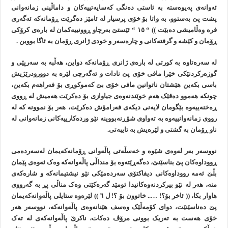
ئەوانەی پەيوەستە بە ئاستی دەنگی کەسايەتييەکان و داماڵينی زمانەوانی
پشت پێ بەستوو، بە واتا بۆ خۆی پرسيار لە ئامێز دەگرێت ڕۆمانەکە ئەگەری
فرە وەڵاميشی دەبێت )) “ ١٥ “ ئێستێ بەرچاو ڕوونييەکمان لە بارەی کرۆکی
ڕۆمان و کێشە و گرفتەکانی و چارەسەر و خودی ژانری ڕۆمان بە ئاگا بووين .
لە سەرەتاوە بە کورتی لە بارەی ژانری ڕۆمانەکە دواين، هەڵبە بە سەرپێی و
گوزەرکردنێکی خێرا مافی خۆی پێ نادات و ئەگەرچی لێرە بە دوورودرێژيش
باسی بکەين هێشتان ناتوانين مافی خۆی بێ کەموکوڕی بۆ فەراهەم بکەين،
چونکە هەموو دەقێک هەم خوێندنەوەی جياوازی بۆ دەکرێت هەميش لە ڕووی
ڕەخنەييەوە بێگومان لايەنی ديکەی فەرامۆش دەکرێت، هەر بۆ نموونە کە لە
رووی زمانەوانييەوە بە تەواوی شۆڕنەبووينە نێو وردەکارييەکانی زمانەوانی لە
ناو ڕۆمان بە گشتی و لێرەيش بە تايبەتی.
نووسەر بەر لەوەی شێوە و خەسڵەتی پاڵەوانی ڕۆمانەکەيمان لەسەردەمی
ڕووداوەکان پێ بناسێنێ، دەگەڕێتەوە بۆ منداڵی پاڵەوانەکە وەک ئەوەی پێمان
بڵێ ئەمە رووداوەکانی ديفاکتۆی سەردەمێکی نێو نيشتيمانەکە و شارەکەی
منە، هەر لە نێو بيرکردنەوەکانيدا ئومێد گەرەکێتی وەک مناڵی پڕ بە گەرووی
هاوار بکا، (( ئاخر بۆ؟! ….. خاتوون بۆ ؟! ل ٦ )) لێرەوە ستايلی پاڵەوانەکەيمان
پێ دەناسێنێت، دوای کۆمەڵێک وەسف هێنانەوەی پاڵەوانەکە، نووسەر هەر
خۆی هەست بە تەريک بوونی مرۆڤ دەکات، ناکرێ پاڵەوانەکەی لە تەک