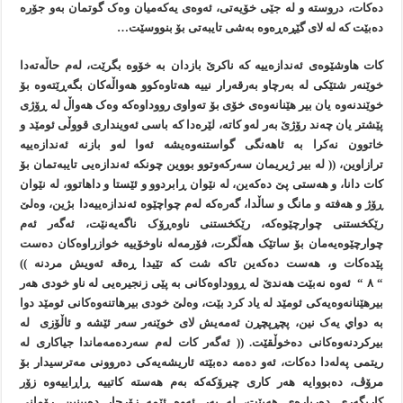
دەکات، دروستە و لە جێی خۆيەتی، ئەوەی يەکەميان وەک گوتمان بەو جۆرە
دەبێت کە لە لای گێڕەڕەوە بەشی تايبەتی بۆ بنووسێت…
کات هاوشێوەی ئەندازەييە کە ناکرێ بازدان بە خۆوە بگرێت، لەم حاڵەتەدا
خوێنەر شتێکی لە بەرچاو بەرقەرار نييە هەتاوەکوو هەواڵەکان بگەڕێتەوە بۆ
خوێندنەوە يان بير هێنانەوەی خۆی بۆ تەواوی رووداوەکە وەک هەواڵ لە ڕۆژی
پێشتر يان چەند رۆژێ بەر لەو کاتە، لێرەدا کە باسی ئەوينداری قووڵی ئومێد و
خاتوون نەکرا بە ئاهەنگی گواستنەوەيشە ئەوا لەو بازنە ئەندازەييە
ترازاوين، (( لە بير ژيريمان سەرکەوتوو بووين چونکە ئەندازەیی تايبەتمان بۆ
کات دانا، و هەستی پێ دەکەين، لە نێوان ڕابردوو و ئێستا و داهاتوو، لە نێوان
ڕۆژ و هەفتە و مانگ و ساڵدا، گەرەکە لەم چواچێوە ئەندازەييەدا بژين، وەلێ
رێکخستنی چوارچێوەکە، رێکخستنی ناوەڕۆک ناگەيەنێت، ئەگەر ئەم
چوارچێوەيەمان بۆ ساتێک هەڵگرت، فۆرمەلە ناوخۆييە خوازراوەکان دەست
پێدەکات و، هەست دەکەين تاکە شت کە تێيدا ڕەقە ئەويش مردنە ))
“ ٨ “ ئەوە نەبێت هەندێ لە ڕووداوەکانی بە پێی زنجيرەیی لە ناو خودی هەر
بيرهێنانەوەيەکی ئومێد لە ياد کرد بێت، وەلێ خودی بيرهاتنەوەکانی ئومێد دوا
بە دواي يەک نين، پچڕپچڕن ئەمەيش لای خوێنەر سەر ئێشە و ئاڵۆزی لە
بيرکردنەوەکانی دەخوڵقێت. (( ئەگەر کات لەم سەردەمەماندا جياکاری لە
ريتمی پەلەدا دەکات، ئەو دەمە دەبێتە ئاريشەيەکی دەروونی مەترسيدار بۆ
مرۆڤ، دەبووايە هەر کاری چيرۆکەکە بەم هەستە کاتييە ڕاڕاييەوە زۆر
کاريگەری دەربارەی هەبێت، لە بەر ئەوە ئێمە زۆرجار دەبينين ڕۆمانی