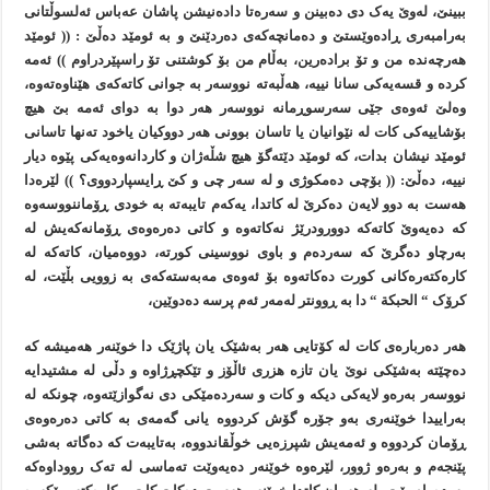
ببينێ، لەوێ يەک دی دەبينن و سەرەتا دادەنيشن پاشان عەباس ئەلسوڵتانی
بەرامبەری ڕادەوێستێ و دەمانچەکەی دەردێنێ و بە ئومێد دەڵێ : (( ئومێد
هەرچەندە من و تۆ برادەرين، بەڵام من بۆ کوشتنی تۆ راسپێردراوم )) ئەمە
کردە و قسەيەکی سانا نييە، هەڵبەتە نووسەر بە جوانی کاتەکەی هێناوەتەوە،
وەلێ ئەوەی جێی سەرسوڕمانە نووسەر هەر دوا بە دوای ئەمە بێ هيچ
بۆشاييەکی کات لە نێوانيان يا تاسان بوونی هەر دووکيان ياخود تەنها تاسانی
ئومێد نيشان بدات، کە ئومێد دێتەگۆ هيچ شڵەژان و کاردانەوەيەکی پێوە ديار
نييە، دەڵێ: (( بۆچی دەمکوژی و لە سەر چی و کێ ڕايسپاردووی؟ )) لێرەدا
هەست بە دوو لايەن دەکرێ لە کاتدا، يەکەم تايبەتە بە خودی ڕۆماننووسەوە
کە دەيەوێ کاتەکە دوورودرێژ نەکاتەوە و کاتی دەرەوەی ڕۆمانەکەيش لە
بەرچاو دەگرێ کە سەردەم و باوی نووسينی کورتە، دووەميان، کاتەکە لە
کارەکتەرەکانی کورت دەکاتەوە بۆ ئەوەی مەبەستەکەی بە زوویی بڵێت، لە
کرۆک “ الحبکة “ دا بە ڕوونتر لەمەر ئەم پرسە دەدوێین،
هەر دەربارەی کات لە کۆتایی هەر بەشێک يان پاژێک دا خوێنەر هەميشە کە
دەچێتە بەشێکی نوێ يان تازە هزری ئاڵۆز و تێکچڕژاوە و دڵی لە مشتيدايە
نووسەر بەرەو لايەکی ديکە و کات و سەردەمێکی دی نەگوازێتەوە، چونکە لە
بەراییدا خوێنەری بەو جۆرە گۆش کردووە يانی گەمەی بە کاتی دەرەوەی
ڕۆمان کردووە و ئەمەيش شپرزەیی خوڵقاندووە، بەتايبەت کە دەگاتە بەشی
پێنجەم و بەرەو ژوور، لێرەوە خوێنەر دەيەوێت تەماسی لە تەک رووداوەکە