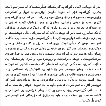
بەر لە دوماهی لايەنی گێڕانەوە گەرەکمانە هەڵوێستەيەک لە سەر ئەم لايەنە
بکەين، گێڕانەوە خۆی لە خۆيدا خاوەن توێژينەوەی قووڵ و کنەکردنی
زۆروزەوەندە هەموو ئەو ميتۆد و توێژينەوە و ديراساتانەی لە بارەی گێڕانەوە و
گێڕەر هەيە بۆ دەقی رۆمانی، دەکارێ بۆ هەر رۆمانێک لايەنە ئەرێنی و
نەرێنييەکەی بخرێتە ڕوو و بەراود بکرێ لە گەل ديدگای نووسەری دەقەکە،
کاتێک سابير ڕەشيد باس لە ئومێد دەکات کە لە سەربانی ماڵی خوشکييەتی و
بە نيازی خۆ هەڵدانە خوارەوەيە، لێرەدا بە گێڕانەوەی خۆی دەست پێ دەکات،
ئەو دەمانەيش کە دەڵێ ئومێد بيری لە فڵانە رۆژ و کات و مانگ و ساڵ
دەکردەوە ئەمەيان هەر گێڕانەوەی خۆيەتی وەلێ خزاوەتە گيانی ئومێدەوە و
پێمان وايە هەموو ئەوانە گێڕانەوەی ئومێدە، ناوبەناويش هەر لە چوارچێوەی
بيرهێنانەوەکانی ئومێد دەردەچێت و روونکردنەوە و کاری پێويستمان پێ
دەڵێت کە رۆمانەکە گەرەکييەتی، لە هەمان کات هەست ناکەين کە ئومێدە
قسە دەکات وەلێ نووسەر هەر بۆ خۆيەتی، کاتێکيش ياداشتەکانی چياد
دەخوێنێتەوە دەچێتە قالب و زمانی چيادەوە، لەوێدا ( من ) دەبێتە گيڕەرەو ئەو
منە راستە نووسەرە بەڵام بە زمانی چيادەوەيە. لێرەدا دەمانەوێت بڵێين کە
نووسەر لێزانانە ئەم کارەی ئەنجام داوە بە بێ ئەوەی خوێنەر هەست بە لە
قاڵب دانی گێڕانەوەی ڕۆمان دەرچوو بێت، وەلێ خوێنەری ورد ئەو لەرەی
لادانە هەست پێ دەکات و دەبوايە بە جۆرێ لە جۆرەکان ئەو لايەنەيشی
کۆنترۆڵ بکردبا…