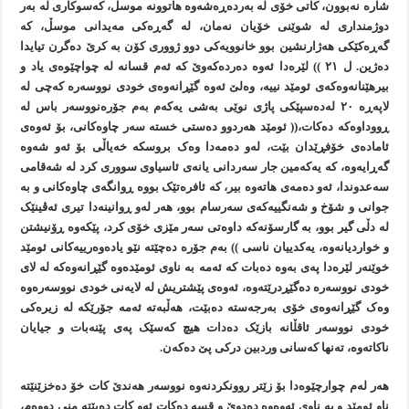
شارە نەبوون، کاتی خۆی لە بەردەڕەشەوە هاتوونە موسڵ، کەسوکاری لە بەر
دوژمنداری لە شوێنی خۆيان نەمان، لە گەڕەکی مەيدانی موسڵ، کە
گەڕەکێکی هەژارنشين بوو خانوويەکی دوو ژووری کۆن بە کرێ دەگرن تيايدا
دەژين. ل ٢١ )) لێرەدا ئەوە دەردەکەوێ کە ئەم قسانە لە چواچێوەی ياد و
بيرهێنانەوەکەی ئومێد نييە، وەلێ ئەوە گێڕانەوەی خودی نووسەرە کەچی لە
لاپەڕە ٢٠ لەدەسپێکی پاژی نوێی بەشی يەکەم بەم جۆرەنووسەر باس لە
ڕووداوەکە دەکات،(( ئومێد هەردوو دەستی خستە سەر چاوەکانی، بۆ ئەوەی
ئامادەی خۆفڕێدان بێت، لەو دەمەدا وەک بروسکە خەياڵی بۆ ئەو شەوە
گەڕايەوە، کە يەکەمين جار سەردانی يانەی ئاسياوی سووری کرد لە شەقامی
سەعدوندا، ئەو دەمەی هاتەوە بير، کە ئافرەتێک بووە ڕوانگەی چاوەکانی و بە
جوانی و شۆخ و شەنگييەکەی سەرسام بوو، هەر لەو ڕوانينەدا تيری ئەڤينێک
لە دڵی گير بوو، بە گارسۆنەکە داوەتی سەر مێزی خۆی کرد، پێکەوە ڕۆنيشتن
و خوارديانەوە، يەکدييان ناسی )) بەم جۆرە دەچێتە نێو يادەوەرييەکانی ئومێد
خوێنەر لێرەدا پەی بەوە دەبات کە ئەمە بە ناوی ئومێدەوە گێڕانەوەکە لە لای
خودی نووسەرە دەگێڕدرێتەوە، ئەوەی پێشتريش لە لايەنی خودی نووسەرەوە
وەک گێڕانەوەی خۆی بەرجەستە دەبێت، هەڵبەتە ئەمە جۆرێکە لە زيرەکی
خودی نووسەر ئاقڵانە بازێک دەدات هيچ کەسێک پەی پێنەبات و جيايان
ناکاتەوە، تەنها کەسانی وردبين درکی پێ دەکەن.
هەر لەم چوارچێوەدا بۆ زێتر روونکردنەوە نووسەر هەندێ کات خۆ دەخزێنێتە
ناو ئومێد و بە ناوی ئەوەوە دەدوێ و قسە دەکات ئەو کات دەبێتە منی دووەم،