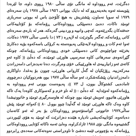
دەگرێت، ئەم ڕووداوە لە مانگی نۆی ساڵی ١٩٨٠ ڕووی داوە، جا لێرەدا
پێويستە ئەوە بخەينەڕوو کە لە دايک بووانی ١٩٥٦ ساڵی ١٩٧٨ يان سەرەتای
١٩٧٩ لە سوپا نەماون، پێشتريش بە هيچ کڵۆجێ باس لە بوونی سەربازی
ئومێد ناکات، دەبێ دەسپێکی ڕووداوەکانی ڕۆمانەکە بۆ کۆتاييەکانی
حەفتەکان بگەڕێتەوە، کەچی وانييە و وردبينی گەرەکە، هەر لە بارەی سەرەتای
کاتی ڕۆمانەکە، ئەگەر بگوترێت لە لاپەڕە ( ٧٣ ) دا باسی ساڵی ١٩٧٧ دەکات،
ئەوا ئەم کات و ڕووداوە لايەنێکی پەيوەستە بە کرۆکی باسەکەوە بۆيە دەکارێ
بخزێتە چواچێوەی کاتی دەسپێکی خودی ڕووداوەکانی ڕۆمانەکە. چونکە
گێڕانەوەی سەرهاتی کاوە سەرسپی هاورێی ئومێدە، کە دەڵێ (( کاوە ئەو
کاتەی ئەو زانيارييەی لە هاوڕێیيکی خۆی وەرگرت، دەنا نەيدەزانی دامەزراندن
مەرکەزييە. ڕۆژێکيان لە گەڵ کاروانی هاوڕێی، چوون بۆ بەغدا، داواکاری
دامەزراندنيان پێشکەشکرد، ئەو ساڵە ساڵی ١٩٧٧ بوو، هەردووکيان دەرچووی
ئامادەیی کشتوکاڵ بوون، ل ٧٣ )). پەيوەست بوونی ئەم ڕووداوە بە
ڕۆمانەکەوە لەوێدايە کە دەڵێ : (( لە ناو خزم و کەسوکاری کاوەدا يەک تاکە
هاوڕێی هاتبوو، ئەويش ئومێد بوو، چونکە لە هاوسەرگيری ئومێد و خاتوونيشدا
کاوە وەک تاکە هاوڕێی ئومێد لە گەڵيدا چوو بوو،ل ٨٠ )) کەواتە ئومێد پێش
ساڵی١٩٧٧ خاتوونی گواستۆتەوەو ڕووداوەکان بۆ بەر لە ئەو کاتەمان
دەباتەوە، کۆتاييەکەيشی ناديارە هێندە دەزانرێت کە ئومێد بە هۆی لێبوردنی
گشتييەوە مانگی نۆی ١٩٨٨ ئازادکراوە، وەلێ ئەمە ناکاتە کۆتایی ڕووداوەکانی
ڕۆمانەکە بە بۆچوونی ئێمە دەشێ تا ناوەڕاستی نەوەتەکانی سەدەی ڕابردوو