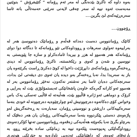
بەوە داوە کە ناکرێ بێدەنگی لە مەر ئەم ڕۆمانە “ کتێبفرۆش “ بنوێنين
مەبەست ئەوە نييە لە سەر چەقی لايەنی نەرێنی حەمەتاڵی بانە ئاسا
سەرەڕێيەکەی لێ بگرين….
ڕۆچوون….
کاتێک ڕۆماننووس دەست دەداتە قەڵەم و ڕۆمانێک دەنووسێ هەر لە
بەراييەوە تەواوی سەرهات و ڕووداوەکانی نێو ڕۆمانەکە تا دەگاتە دوا دوای
ڕۆمانەکە هەر هەموو لە هزر و بيريدا ئامادەکراو و سازە جا پێويستی بە
نووسين و شەن و کەوی و رێکخستنە، ناکرێ ڕۆماننووس لە ديدی
ڕەخنەگرەوە ڕۆمانەکەی دابڕێژێت داخوا لە کوێ دەکرێ ڕاست بکرێتەوە يان
باز بە سەريدا بدا، نەبا ڕەخنەگر بەو ديدە يان ئەوی دی ديقەتی لێ بدات،
سەرنجەکانی دەبان ئاسا بەر نەشتەر نەکەون، نەخێر ڕۆماننووس بەر لە
هەموو ئەو کارانە گەرەکە خاوەن پاشخانێکی ئەبستمۆلۆژی بێت لە بەرایی و
کرۆک و دوماهی ئەو ژانرە قاڵبوو بێت، هەڵبەتە لە قاڵبی تەسکی يەک باس
وخواس کۆی دەکاتەوە دەرچوونيش لەو چوارچێوەيە دەرچوونە لە خودی بنەما
سەرەکييەکانی داڕشتن و نووسينی ڕۆمان، سەبارەت بە ڕەخنەگريش لەو
پاژەوەی دەستی پێکردووە بنەما سەرەکييەکانی ڕۆمان يان هەر دەقێک لە
بەرچاو بگرێ نەبا بکەوێتە هەڵەيەکی زەقەوە، ڕۆماننووسين تەنها کۆکردنەوەی
رووداوگەلێکی پەيوەست پێکەوە نييە بە زمانێکی سادە بخرێتە ڕوو، بە
بارتەقای ئەوەی کە داهێنانێکی ئەدەبی ناوازەيە بە جۆرێکی هونەری