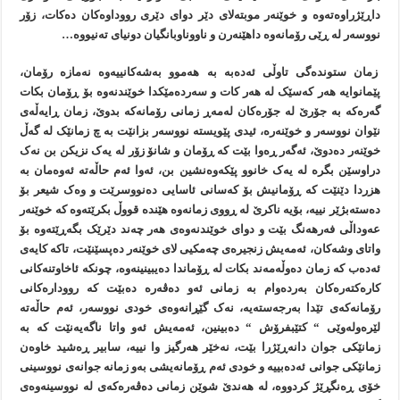
داڕێژراوەتەوە و خوێنەر موبتەلای دێر دوای دێری رووداوەکان دەکات، زۆر
نووسەر لە ڕێی رۆمانەوە داهێنەرن و ناووناوبانگيان دونيای تەنيووە…
زمان ستوندەگی تاوڵی ئەدەبە بە هەموو بەشەکانييەوە نەمازە رۆمان،
پێمانوايە هەر کەسێک لە هەر کات و سەردەمێکدا خوێندنەوە بۆ ڕۆمان بکات
گەرەکە بە جۆرێ لە جۆرەکان لەمەڕ زمانی رۆمانەکە بدوێ، زمان ڕايەڵەی
نێوان نووسەر و خوێنەرە، ئيدی پێويستە نووسەر بزانێت بە چ زمانێک لە گەڵ
خوێنەر دەدوێ، ئەگەر ڕەوا بێت کە ڕۆمان و شانۆ زۆر لە يەک نزيکن بن نەک
دراوسێن بگرە لە يەک خانوو پێکەوەنشين بن، ئەوا ئەم حاڵەتە ئەوەمان بە
هزردا دێنێت کە ڕۆمانيش بۆ کەسانی ئاسایی دەنووسرێت و وەک شيعر بۆ
دەستەبژێر نييە، بۆيە ناکرێ لە ڕووی زمانەوە هێندە قووڵ بکرێتەوە کە خوێنەر
عەوداڵی فەرهەنگ بێت و دوای خوێندنەوەی هەر چەند دێرێک بگەڕێتەوە بۆ
واتای وشەکان، ئەمەيش زنجيرەی چەمکیی لای خوێنەر دەپسێنێت، تاکە کايەی
ئەدەب کە زمان دەوڵەمەند بکات لە ڕۆماندا دەيبينينەوە، چونکە ئاخاوتنەکانی
کارەکتەرەکان بەردەوام بە زمانی ئەو دەڤەرە دەبێت کە روودارەکانی
رۆمانەکەی تێدا بەرجەستەيە، نەک گێڕانەوەی خودی نووسەر، ئەم حاڵەتە
لێرەولەوێی “ کتێبفرۆش “ دەبينين، ئەمەيش ئەو واتا ناگەيەنێت کە بە
زمانێکی جوان دانەڕێژرا بێت، نەخێر هەرگيز وا نييە، سابير ڕەشيد خاوەن
زمانێکی جوانی ئەدەبييە و خودی ئەم ڕۆمانەيشی بەو زمانە جوانەی نووسينی
خۆی ڕەنگڕێژ کردووە، لە هەندێ شوێن زمانی دەڤەرەکەی لە نووسينەوەی