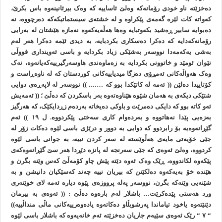
دەخزێتە ناو خودی رۆمانەکە وەلێ ئاساییە کە وەک بيرئانينەوە باس بکرێ،
کەواتە کات لێرە گەمەی پێکراوە و لە خشتەی سيستماتيکەکە دەرچووە، نە
دەبوايە سابير ڕەشيد بکەوتبايە وەها هەڵەيەکەوە نەمازە هێشتان لە بەرایی
رۆمانەکەدايە کە دەکرا دەسکاری بکردبايە، بە ديدی ئێمە دەکرا هەر لەم
بەشی يەکەمەدا نووسەر بەشێکی زياد بکردايە و باسی ئەوينداری قووڵی
نێوان ئومێد و خاتوونی بکردايە بە زەماوەندی هاوسەرگيرييەکەيانەوە، نەک
وەک هەواڵەکانی ئەمڕۆی دەزگا ميدياييەکانی کوردستان کە لە ناوەڕاست و
کۆتاييدا دەلێن (( ئەمە لە کاتێکدا بوو کە ……. )) نووسەر لە لاپەڕەی دوایی
شتێکی ديکەی بە هەمان شێوە هێناوەتەوە بەر باسکردن کە دەڵێ ؛ (( ئەمەيش
ئەو کاتە بوو کە دايکی دەمرێت و باوکی دەيخاتە بەردەم زڕدايکێک، کە هەرگيز
بەزەیی پێدا نەهاتووە و بەردەوام کاری سەختی پێکردووە. ل ١٩ )) ئەم
گێڕانەوەيە بۆ رابردوو کە دوایی بە دوور و درێژی باسی لێوە دەکات زۆر لە
جێی خۆيەتی مايەی هەڵوێستە لە سەر کردن نييە، بە جوانی باسی لێوە
کردووە، وەلێ ئەوەی کە جێی سەرنجە لە پانزە دێڕدا هەر سێ گێڕانەوەکەی
پێکەوە لکاندووە، ڕێک وەک ئەوە دێتە پێش چاو کۆمەڵێ کەس وێنە بگرن و
هێندە خۆ بەيەکەوە دەلکێنن کە بيريان نييە چەند کەسێکيان دانيشن و بە
شێنەیی وێنەکە بگرن، نووسەر پەلە پرووزەی پێوە ديارە ئەمە لای خوێنەری
ورد هەستی پێدەکرێت… باشلار لەم بارەوە دەڵێ : (( ئەوەی بە بيرمان
دێنێتەوە ياخود تياماندا پەرشوبڵاو دەکاتەوە يادەوەرييەکانی ماڵی منداڵييە))
“ ٧ “ رێک ئەوەی سێيەم جاريان دەخزێتە ئەم خانەيەوە کە باشلار باسی لێوە