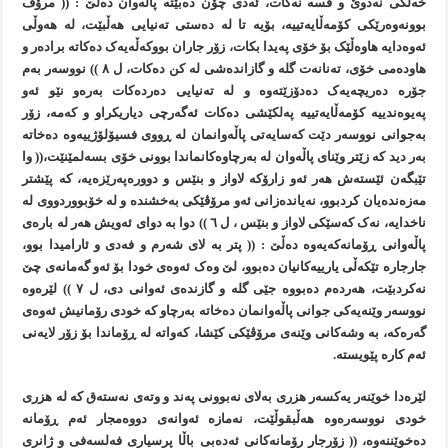
خەڵکی نەدوێ و قسە نەکات، ئەدی چۆن دەبێتە پاڵەوان دەڵێ : (( مرۆڤ
بوونەوەرێکی کۆمەڵايەتييە، بۆيە تا لە دەستی تەنيایی هەڵبێت، لە هەوڵی
ئەوەدايە هاوەڵێک بۆ خۆی پەيدا بکات، زۆر جاران بووکەڵەيەک دەکاتە برادەر و
هاودەمی خۆی، تەنانەت گلە و گازاندەشی لە کن دەکات، ل ٨ )) نووسەر بەم
جۆرە دەريچەيەک دەدۆزێتەوە و لە تەنيایی دەردەکات بەرەو نێو ئەو
پەيوەندييە کۆمەڵايەتييە پەلکێشی دەکات ئەگەرچی دياریکراو و کەمە، زۆر
بەجوانی نووسەر دێت کەسايەتی پاڵەوانمان لە ڕووی فسيۆلۆژييەوە دەخاتە
بەر ديد کە زێتر وێنای پاڵەوان لە بەرچاوەکانماندا بوونی خۆی بسەلمێنێت،(( وا
تێبگەن ئێستەش هەر ئەو زارۆکە لاواز و بنێس و دوورەپەرێزەيە، کە پێشتر
مەزەندەيان کردبوو، نەياندەزانی ئەو مرۆڤێکی بەخشندە و لە خۆبووردووی لە
ناخدايە، نەک کەسێکی لاواز و بنێس ، ل ٦ )) دوا بە دوای ئەويش هەر لە بارەی
پاڵەوانی ڕۆمانەکەيەوە دەڵێ : (( پتر بە لای شەرم و فەدی و ئارامیدا بوو،
جارجارە تێکەڵی يارييەکانيان دەبوو، لێ وەک ئەوەی خودا بۆ ئەو گەمانەی چێ
نەکردبێت، هەردەم دەبووە جێی گلە و گازندەی ئەوانی دی، ل ٧ )) لێرەوە
نووسەر وێنەيەکی جوانی پاڵەوانمان دەخاتە بەرچاو کە خودی رۆمانيش ئەوەی
گەرەکە، بە وشەکانی وێنەی مرۆڤێکی کێشا، کەواتە لە ڕۆماندا بۆ زۆر لايەنی
ئەم کارە پێويستە.
لێرەدا خوێنەر يەکسەر هزری بەلای نەبوونی پەند و وتەی نەستەق کە لە هزری
خودی نووسەرەوە هەڵبقوڵێت، نەمازە ئەوانەی دووەمجار ئەم ڕۆمانە
دەخوێننەوە، (( زۆرجار رۆمانەکانی ئەدەبی باڵا پرسياری فەلسەفی و ژانری