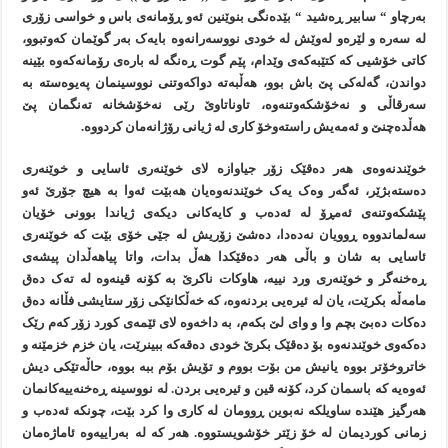
بەرچاو “ سابير ڕەشيد “ بێدەنگی بنوێنين ئەو ڕۆمانەی باس و خواسی زۆری
لە سەرە و لێرەو لەوێش لە خودی نووسەرانەوە بايەک بەر گوێمان کەوتبوو،
کاتی خۆشيی کە کتێبەکەی وێدام، پێم گوت ڕەنگە لە بارەی رۆمانەکەوە بێينە
دواندن، گەلەکی پێ باش بوو، هەڵبەتە دواکەوتنی نووسينمان پەيوەستە بە
سەرقاڵی و نەخۆشکەوتنەوە، تاوناتاوێ رێی نەخۆشخانە تەنگمان پێ
هەڵدەچنێ و ئەمەيش راستەوخۆ کاری لە ژيانی رۆژانەمان کردووە.
خوێندنەوەی هەر دەقێک زۆر جياوازە لای خوێنەری ئاسایی و خوێنەری
دەستەبژێر، ئەگەر وەک يەک خوێندنەوەيان هەبێت ئەوا بە هيچ جۆرێ ئەو
پێشکەوتنەی ئەمڕۆ لە ئەدەب و کايەکانی ديکەی ژياندا بوونی خۆيان
سەلماندووە ڕوويان نەدەدا، دەشێ زۆريش لە جێی خۆی بێت کە خوێنەری
ئاسایی بە شان و باڵی هەر دەقێکدا هەڵ بدات، واتا پياهەڵدان پيشەی
ڕەخنەگر و خوێنەری ورد نييە، هاوکات ناکرێ بە کۆنە قينەوە لە تەک دەق
مامەڵە بکرێت، يان لە ئيرەیی بردنەوە، کە خەڵکانێکی زۆر ستايشی فڵانە دەق
دەکات دەبێ بچم وا و وای لێ بکەم، بە داخەوە لای ئێمەی کورد زۆر کەم رێک
دەکەوی خوێندنەوە بۆ دەقێک بکرێ خودی دەقەکە ببينرێت، يان خزم خزمێنە و
خاتروخۆتر بووە يانيش من بۆت بووم و تۆيش بۆم ببە بووە، حاڵەتێکی ديش
ئەوەيە کە باسمان کرد، کۆنە قين و ئيرەیی بردن. لە نووسينە ڕەخنەييەکانمان
هەرگيز هێندە ساويلکە نەبوين ڕوومان لە کاری وا کرد بێت، چونکە ئەدەب و
زمانی کورديمان لە خۆ زێتر خۆشويستووە. هەر کە لە بەراييەوە ئاماژەمان