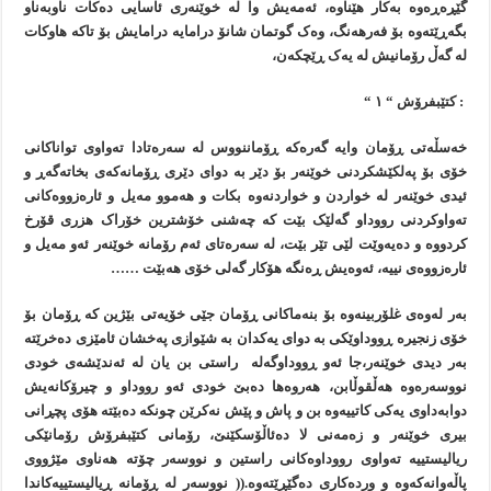
گێڕەڕەوە بەکار هێناوە، ئەمەيش وا لە خوێنەری ئاسایی دەکات ناوبەناو
بگەڕێتەوە بۆ فەرهەنگ، وەک گوتمان شانۆ درامايە درامايش بۆ تاکە هاوکات
لە گەڵ رۆمانيش لە يەک ڕێچکەن،
: کتێبفرۆش “ ١ “
خەسڵەتی ڕۆمان وايە گەرەکە ڕۆماننووس لە سەرەتادا تەواوی تواناکانی
خۆی بۆ پەلکێشکردنی خوێنەر بۆ دێر بە دوای دێری ڕۆمانەکەی بخاتەگەڕ و
ئيدی خوێنەر لە خواردن و خواردنەوە بکات و هەموو مەيل و ئارەزووەکانی
تەواوکردنی رووداو گەلێک بێت کە چەشنی خۆشترين خۆراک هزری قۆرخ
کردووە و دەيەوێت لێی تێر بێت، لە سەرەتای ئەم رۆمانە خوێنەر ئەو مەيل و
ئارەزووەی نييە، ئەوەيش ڕەنگە هۆکار گەلی خۆی هەبێت ……
بەر لەوەی غلۆربينەوە بۆ بنەماکانی ڕۆمان جێی خۆيەتی بێژين کە ڕۆمان بۆ
خۆی زنجيرە ڕووداوێکی بە دوای يەکدان بە شێوازی پەخشان ئامێزی دەخرێتە
بەر ديدی خوێنەر،جا ئەو ڕووداوگەلە راستی بن يان لە ئەندێشەی خودی
نووسەرەوە هەڵقوڵابن، هەروەها دەبێ خودی ئەو رووداو و چيرۆکانەيش
دوابەداوی يەکی کاتييەوە بن و پاش و پێش نەکرێن چونکە دەبێتە هۆی پچڕانی
بيری خوێنەر و زەمەنی لا دەئاڵۆسکێنێ، رۆمانی کتێبفرۆش رۆمانێکی
رياليستييە تەواوی رووداوەکانی راستين و نووسەر چۆتە هەناوی مێژووی
پاڵەوانەکەوە و وردەکاری دەگێڕێتەوە.(( نووسەر لە ڕۆمانە ڕياليستييەکاندا