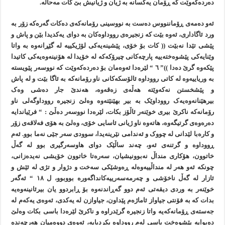
دەردەکەوێت کە ڕۆمان يەکسانە بە ژيان و ژيانيش بێ کات مەحاڵە.
ئەو دەمەی ڕۆماننووس دەست بە نووسينی رۆمانەکەی دەکات گەرەکە زۆر بە
ورد ئاگاداری، ئەوە بێت کە زنجيرەی رووداوەکان بە دوای يەکديدا بێن و پاش و
پێشی تێدا نەبێت (( کات بۆ خۆی، پێشينەيەکی لۆژيکييە لە گێڕانەوە بە واتا
وێنايەکی پێشوەختەييە پارچەکانی چيرۆکەکە لە خۆيدا لە هۆنينەوەيەکی کاتيدا
پێکەوە گرێ دەدا ))” ٦ “ لێرەدا ئەوەمان بۆ دەردەکەوێت کە نووسەر پێويستە
بە ورياييەوە لە کاتی رووداوە ئالۆسکەکانی ناو رۆمانەکە بە ئاگا بێت و لە پاش
و پێشخستن نەکەوێتە هەڵەی زەقەوە، هەندێ جار دەشی وەک
بيرهێنانەوەيەک رووداوێک بە بير بهێنێتەوە وەلێ زنجيرە رووداوگەلی ناو
رۆمانەکە ناکرێ بيری خوێنەر ئاڵۆز بکات، لێرەدا نووسەر دەڵێ : “ فرێياندايە
دەرەوەی گرتيگەوە، هاتەوە ناو ژيانی ئاسایی خۆی، وەلێ بە هۆی فەلاقەی زۆر
و کارەبا لێدانی لە چووک و ئەندامی نێرينەيدا، سوودی سەر جێی نەما بوو. ئەم
ڕووداوە و گرتنەی ئەو، چەند ساڵێک دوای هاوسەرگيری بوو لە گەڵ
خاتوون، هۆکاری منداڵ نەبوونيشيان، سەرەتا خاتوون خۆيشی نەيدەزانی،
چونکە ئەو هەر لە منداڵييەوەلە ڕەوشێکی سەخت و دژوار و تژی لە ئێش و
ئازار لە گەڵ ناخۆشی و چەرمەسەرييەکانداگەورە بووبوو، ل ١٨ “ ئەگەر
خوێنەر بە وردی ديقەتی ئەم دوو گەڕاندنەوە بۆ ڕابردوو يان بيرئانينەوەيە
بدات کە بە فۆنتی جياواز ئاماژەم پێداون، جياوازن لە يەکدی، ئەوەی يەکەم لە
جەستەی ڕۆمانەکەيە واتا زنجيرە گرێدراوە و ناکرێ لێرەدا باسی بکات وەلێ
دەبوايە پێشوەخت باسی لەم رووداوە بکردبايە، ئەوەی دووەميان هەرچەندە