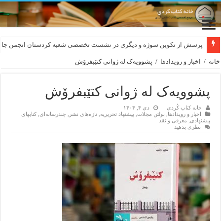
لەسەر کێشی ڕوباعی و به نەغمەی قەڵەمی «ئالی»
خانه
/
اخبار و رویدادها
/
پشوويەک لە ژوانی کتێبفرۆش
پشوويەک لە ژوانی کتێبفرۆش
خانه کتاب کُردی
دی ۴, ۱۴۰۴
اخبار و رویدادها
,
بولتن مجلات
,
پیشنهاد تحریریه
,
تازەهای نشر
,
چندرسانه‌ای
,
کتابهای
پیشنهادی
,
معرفی و نقد
نظری بدهید