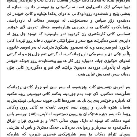
بەردەوام بێت، لە هەمان کاتدا خوێنەر هەست دەکات کات و کارەکتەر پێکەوە
دووانەيەکی لێک دانەبڕاون ئەمە سەرکەوتنی بۆ نووسەر داناوە، نەمازە لە
بەشی پێنج و شەشەوە رووداوەکانی بە دوای يەکدا هێناوە و کاتێ خوێنەر لێ
دەبێتەوە زۆر سپاس و دەستخۆشی لە نووسەر دەکات لە ناوەڕاستی
ڕۆمانەکەوە کاتەکانی بە زنجيرەیی هێناوەتەوە، جەغار ئەوەی لای خوێنەر
تەماسی کاتی کارەکتەری ون کردووە ئەو ماوەيەيە کە ئومێد چل ڕۆژ لە
دايرەی ئەمن دەگيرێت هيچ سەر و سۆراغێکی خاتوون ناخاتە ڕوو لێرەدا کاتی
خاتوون لەو سەردەمە ونە کە نەدەبووا پشتگوێ بخرێت، لە بەر ئەوەی خاتوون
پاڵەوانێکی دی و سەرەکی ناو ڕۆمانەکەيە، لە گرتنی ئەم چل ڕۆژە و لە گرتنی
لەدوای خۆکوژی چياد، دەبوايە زۆر کار هەبوو بيخستايەتە ڕوو چونکە خوێنەر
چاوی لە پاڵەوانی دووەمە دەيەوێ بزانێت لای ئەو چ دەگوزەرێ کاتی چۆن
دەباتە سەر، ئەمەيش غيابی هەيە.
بەر لەوەی دۆسييەی کات بپێچينەوە، لە سەر سێ لەو چوار کاتەی ڕۆمانەکە
هەڵوێستە دەکەين، لای ئێمە بەم جۆرەيە، يەکەم کاتی نووسينی ڕۆمانەکەيە
کە ناديارە و خوێنەر پەی پێ نابات، هەروەها کاتی چوونە سەربانی ئومێديش بە
هەمان شێوە ناديارە و ڕوون نييە، ئەوەی تايبەتە بە کاتی ڕووداوەکانی
ڕۆمانەکە بەم جۆرە شتێکمان بۆ ڕوون دەبێتەوە، لە لاپەڕە (٨٥ ) نووسەر باس
لەوە دەکات کە ئومێد لە دايک بووی ساڵی ١٩٥٦ و بۆ شەڕی ئێران ئێراق
دەگيرێتەوە بە سەرباز و ڕەوانەی بەرەکانی جەنگ دەکرێ و باس لە هێرشی
سوپای ئێراق دەکات بۆ سەر شارۆچکەی قەسری شيرين، کە شارەکە