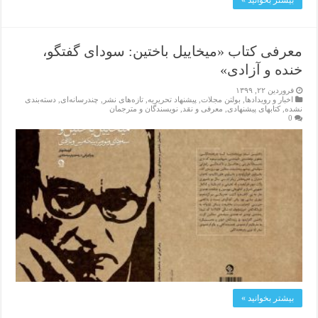
بیشتر بخوانید »
معرفی کتاب «میخاییل باختین: سودای گفتگو،
خنده و آزادی»
فروردین ۲۲, ۱۳۹۹
اخبار و رویدادها
,
بولتن مجلات
,
پیشنهاد تحریریه
,
تازەهای نشر
,
چندرسانه‌ای
,
دسته‌بندی
نشده
,
کتابهای پیشنهادی
,
معرفی و نقد
,
نویسندگان و مترجمان
0
بیشتر بخوانید »