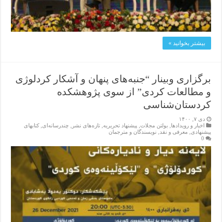
بیشتر بخوانید »
برگزاری وبینار “جنبەهای پنهان و آشکار کردلوژی
و مطالعات کردی” از سوی پژوهشکدە
کردستان‌شناسی
دی ۷, ۱۴۰۰
اخبار و رویدادها
,
بولتن مجلات
,
پیشنهاد تحریریه
,
تازەهای نشر
,
چندرسانه‌ای
,
کتابهای
پیشنهادی
,
معرفی و نقد
,
نویسندگان و مترجمان
0