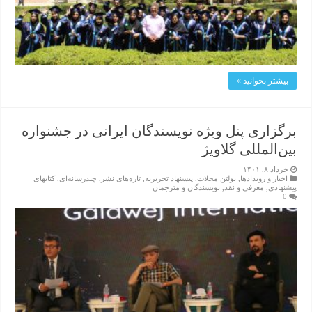
بیشتر بخوانید »
برگزاری پنل ویژە نویسندگان ایرانی در جشنوارە
بین‌المللی گلاویژ
خرداد ۸, ۱۴۰۱
اخبار و رویدادها
,
بولتن مجلات
,
پیشنهاد تحریریه
,
تازەهای نشر
,
چندرسانه‌ای
,
کتابهای
پیشنهادی
,
معرفی و نقد
,
نویسندگان و مترجمان
0