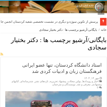
لەسەر کێشی ڕوباعی و به نەغمەی قەڵەمی «ئالی»
خانه
/
بایگانی/آرشیو برچسب ها : دکتر بختیار سجادی
بایگانی/آرشیو برچسب ها :
دکتر بختیار
سجادی
استاد دانشگاه کردستان، تنها عضو ایرانی
فرهنگستان زبان و ادبیات کردی شد
مهر ۱۴, ۱۴۰۴
اخبار و رویدادها
,
بولتن مجلات
,
پیشنهاد تحریریه
,
تازەهای نشر
,
چندرسانه‌ای
,
کتابهای
پیشنهادی
,
معرفی و نقد
,
نویسندگان و مترجمان
0