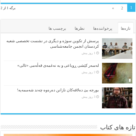
1
»
2
برگه 1 از 2
تازه‌ها
پرخواننده‌ها
نظرها
برچسب ها
پرسش از تکوین سوژه و دیگری در نشست تخصصی شعبه
کردستان انجمن جامعه‌شناسی
1 روز پیش
لەسەر کێشی ڕوباعی و به نەغمەی قەڵەمی «ئالی»
2 روز پیش
بورجە بێ دەلاقەکان نازانن دەرەوە چەند شەممەیە!
3 روز پیش
تازه های کتاب