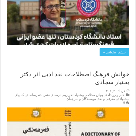
بیشتر بخوانید »
خوانش فرهنگ اصطلاحات نقد ادبی اثر دکتر
بختیار سجادی
خرداد ۲۱, ۱۴۰۲
اخبار و رویدادها
,
بولتن مجلات
,
پیشنهاد تحریریه
,
تازەهای نشر
,
چندرسانه‌ای
,
کتابهای
پیشنهادی
,
معرفی و نقد
,
نویسندگان و مترجمان
0