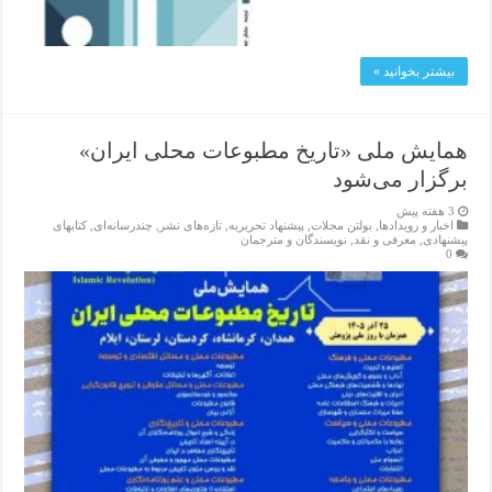
بیشتر بخوانید »
همایش ملی «تاریخ مطبوعات محلی ایران»
برگزار می‌شود
3 هفته پیش
اخبار و رویدادها
,
بولتن مجلات
,
پیشنهاد تحریریه
,
تازەهای نشر
,
چندرسانه‌ای
,
کتابهای
پیشنهادی
,
معرفی و نقد
,
نویسندگان و مترجمان
0