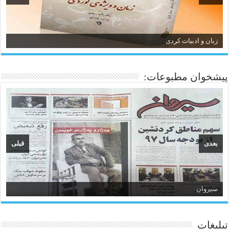
زبان و ادبیات کردی
پیشخوان مطبوعات:
بعدی
قبلی
سیروان
تبلیغات
ئاژانسی هەواڵی مێهر