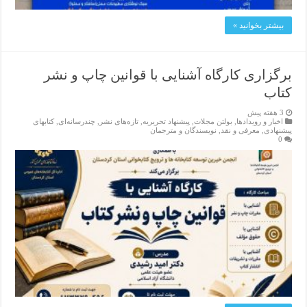
بیشتر بخوانید »
برگزاری کارگاه آشنایی با قوانین چاپ و نشر
کتاب
3 هفته پیش
اخبار و رویدادها
,
بولتن مجلات
,
پیشنهاد تحریریه
,
تازەهای نشر
,
چندرسانه‌ای
,
کتابهای
پیشنهادی
,
معرفی و نقد
,
نویسندگان و مترجمان
0