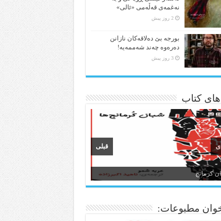
نەغمەی قەڵەمی «ئالی»
2 روز پیش
بورجە بێ دەلاقەکان نازانن
دەرەوە چەند شەممەیە!
3 روز پیش
 های کتاب
ی
قبلی
ن و ادبیات کردی
وان مطبوعات: