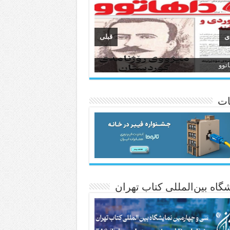
ی
قبلی
وان
انسی هەواڵی مێهر
ات
گاه بین‌المللی کتاب تهران