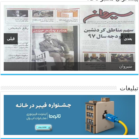
بعدی
قبلی
سیروان
تبلیغات
ئاژانسی هەواڵی مێهر