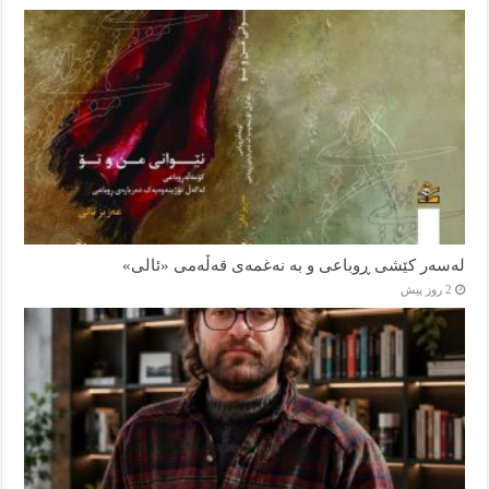
لەسەر کێشی ڕوباعی و به نەغمەی قەڵەمی «ئالی»
2 روز پیش