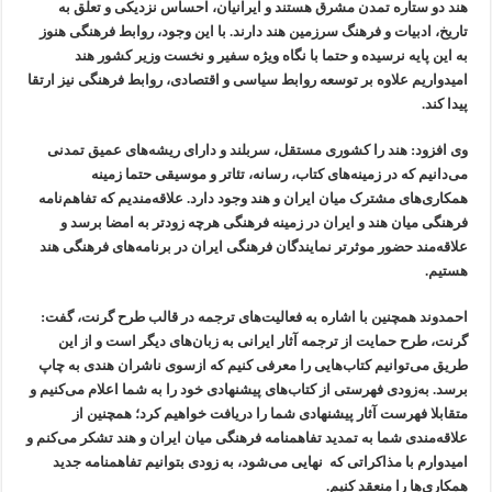
هند دو ستاره تمدن مشرق هستند و ایرانیان، احساس نزدیکی و تعلق به
تاریخ، ادبیات و فرهنگ سرزمین هند دارند. با این وجود، روابط فرهنگی هنوز
به این پایه نرسیده و حتما با نگاه ویژه سفیر و نخست وزیر کشور هند
امیدواریم علاوه بر توسعه روابط سیاسی و اقتصادی، روابط فرهنگی نیز ارتقا
پیدا کند.
وی افزود: هند را کشوری مستقل، سربلند و دارای ریشه‌های عمیق تمدنی
می‌دانیم که در زمینه‌های کتاب، رسانه، تئاتر و موسیقی حتما زمینه
همکاری‌های مشترک میان ایران و هند وجود دارد. علاقه‌مندیم که تفاهم‌نامه
فرهنگی میان هند و ایران در زمینه فرهنگی هرچه زودتر به امضا برسد و
علاقه‌مند حضور موثرتر نمایندگان فرهنگی ایران در برنامه‌های فرهنگی هند
هستیم.
احمدوند همچنین با اشاره به فعالیت‌های ترجمه در قالب طرح گرنت، گفت:
گرنت، طرح حمایت از ترجمه آثار ایرانی به زبان‌های دیگر است و از این
طریق می‌توانیم کتاب‌هایی را معرفی کنیم که ازسوی ناشران هندی به چاپ
برسد. به‌زودی فهرستی از کتاب‌های پیشنهادی خود را به شما اعلام می‌کنیم و
متقابلا فهرست آثار پیشنهادی شما را دریافت خواهیم کرد؛ همچنین از
علاقه‌مندی شما به تمدید تفاهمنامه فرهنگی میان ایران و هند تشکر می‌کنم و
امیدوارم با مذاکراتی که نهایی می‌شود، به زودی بتوانیم تفاهمنامه جدید
همکاری‌ها را منعقد کنیم.