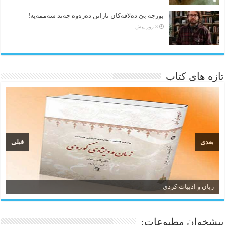
بورجە بێ دەلاقەکان نازانن دەرەوە چەند شەممەیە!
3 روز پیش
تازه های کتاب
بعدی
قبلی
زبان و ادبیات کردی
پیشخوان مطبوعات: