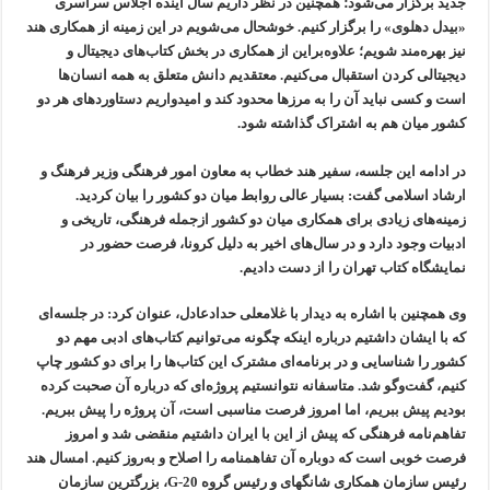
جدید برگزار می‌شود؛‌ همچنین در نظر داریم سال آینده اجلاس سراسری
«بیدل دهلوی» را برگزار کنیم. خوشحال می‌شویم در این زمینه از همکاری هند
نیز بهره‌مند شویم؛ علاوه‌براین از همکاری در بخش کتاب‌های دیجیتال و
دیجیتالی کردن استقبال می‌کنیم. معتقدیم دانش متعلق به همه انسان‌ها
است و کسی نباید آن را به مرزها محدود کند و امیدواریم دستاوردهای هر دو
کشور میان هم به اشتراک گذاشته شود.
در ادامه این جلسه، سفیر هند خطاب به معاون امور فرهنگی وزیر فرهنگ و
ارشاد اسلامی گفت: بسیار عالی روابط میان دو کشور را بیان کردید.
زمینه‌های زیادی برای همکاری میان دو کشور ازجمله فرهنگی، تاریخی و
ادبیات وجود دارد و در سال‌های اخیر به دلیل کرونا، فرصت حضور در
نمایشگاه کتاب تهران را از دست دادیم.
وی همچنین با اشاره به دیدار با غلامعلی حدادعادل، عنوان کرد:‌ در جلسه‌ای
که با ایشان داشتیم درباره اینکه چگونه می‌توانیم کتاب‌های ادبی مهم دو
کشور را شناسایی و در برنامه‌ای مشترک این کتاب‌ها را برای دو کشور چاپ
کنیم، گفت‌وگو شد. متاسفانه نتوانستیم پروژه‌ای که درباره آن صحبت کرده
بودیم پیش ببریم، اما امروز فرصت مناسبی است، آن پروژه را پیش ببریم.
تفاهم‌نامه فرهنگی که پیش از این با ایران داشتیم منقضی شد و امروز
فرصت خوبی است که دوباره آن تفاهمنامه را اصلاح و به‌روز کنیم. امسال هند
رئیس سازمان همکاری شانگهای و رئیس گروه G-20، بزرگترین سازمان