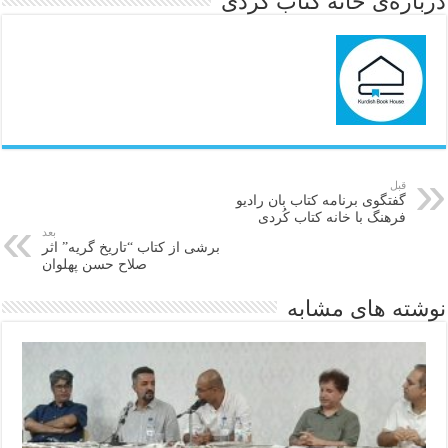
درباره‌ی خانه کتاب کُردی
قبل
گفتگوی برنامە کتاب بان رادیو
فرهنگ با خانە کتاب کُردی
بعد
برشی از کتاب “تاریخ گریە” اثر
صلاح حسن پهلوان
نوشته های مشابه