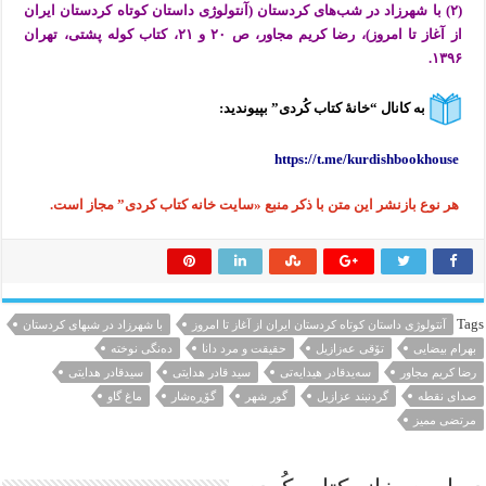
(۲) با شهرزاد در شب‌های کردستان (آنتولوژی داستان کوتاه کردستان ایران
از آغاز تا امروز)، رضا کریم مجاور، ص ۲۰ و ۲۱، کتاب کوله پشتی، تهران
۱۳۹۶.
بە کانال “خانهٔ کتاب كُردی” بپیوندید:
https://t.me/kurdishbookhouse
هر نوع بازنشر این متن با ذکر منبع «سایت خانه کتاب کردی” مجاز است.
Tags
آنتولوژی داستان کوتاه کردستان ایران از آغاز تا امروز
با شهرزاد در شبهای کردستان
بهرام بیضایی
تۆقی عەزازیل
حقیقت و مرد دانا
دەنگی نوختە
رضا کریم مجاور
سەیدقادر هیدایەتی
سید قادر هدایتی
سیدقادر هدایتی
صدای نقطه
گردنبند عزازیل
گور شهر
گۆڕەشار
ماغ گاو
مرتضی ممیز