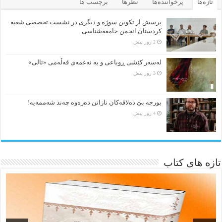
تازه‌ها
پرخواننده‌ها
نظرها
برچسب ها
پرسش از تکوین سوژه و دیگری در نشست تخصصی شعبه
کردستان انجمن جامعه‌شناسی
2 روز پیش
لەسەر کێشی ڕوباعی و به نەغمەی قەڵەمی «ئالی»
3 روز پیش
بورجە بێ دەلاقەکان نازانن دەرەوە چەند شەممەیە!
4 روز پیش
تازه های کتاب