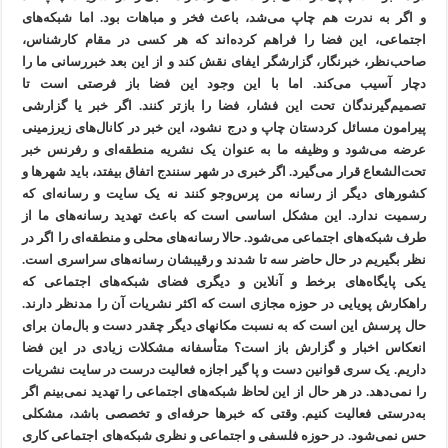
و اگر به ‌ندرت هم چاپ می‌شد، باعث فخر و مباهات بود. اما شبکه‌های
اجتماعی، این فضا را فراهم کرده‌اند که هر کسی در مقام کارشناس،
صاحب‌نظر، خبرنگار، گزارشگر ایفای نقش کند و از این بعد خبررسانی ما را
دچار آسیب می‌کند. اما با این وجود این فضا باز فرصتی است تا
تصمیم‌گیرندگان تحت این فشار، فضا را بازتر کنند. اگر خبر یا گزارشی
پیرامون مسائل کردستان چاپ و درج نشود، این خبر در کانال‌های زیرزمینی
عرضه می‌شود و وظیفه ما به عنوان یک نشریه منطقه‌ای و رفرنس خبر
تحت‌الشعاع قرار می‌گیرد. اگر خبری در شهر سنندج اتفاق بیفتد، باید شهرها و
کشورهای دیگر از رسانه من پرس‌وجو کنند نه یک سایت و رسانه‌ای که
رسمیت ندارد. این مشکل اساسی است که باعث تهدید رسانه‌های ما از
طرف شبکه‌های اجتماعی می‌شود. حالا رسانه‌های محلی و منطقه‌ای را اگر در
نظر بگیریم در حال حاضر سه تا شدند و رقیبشان رسانه‌های سراسری است.
یکی پایگاه‌های برخط و آنلاین و دیگری فضای شبکه‌های اجتماعی که
راهکارش پویایی در حوزه مجازی است که اکثر نشریات آن را مدنظر دارند.
حال پرسش این است که به نسبت مکانهای دیگر چقدر دست و بال‌مان برای
انعکاس اخبار و گزارش باز است؟ متأسفانه مشکلات زیادی در این فضا
داریم. یک سری قوانین دست و پا گیر اجازه فعالیت درست در سایت نشریات
را نمی‌دهد. در هر حال از این لحاظ شبکه‌های اجتماعی را تهدید نمی‌بینم اگر
به‌درستی فعالیت کنیم. وقتی که خبرها حرفه‌ای و تخصصی باشد، مشکلی
حس نمی‌شود. در حوزه فلسفی و اجتماعی و نظری شبکه‌های اجتماعی کاری