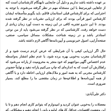
بر عهده داشته باشد نداریم و دلیل آن جابجایی نابهنگام کارشناسان است کنه
از جاهایی غیرمرتبط با این مسئذله مهم در نظر گرفته می‌شوند. با توجه به
احترامی که برای کارشناس قبلی استانمان قائلم، باید بگویم متأسفانه ایشان
کارشناس امور قرآنی بودند که برای ارزیابی نشریات در نظر گرفته شده
بودند. تا این نذیرو تجنربه کافی در این زمینه به دست آورد زمان زیادی از
دست خواهد رفت. کارشناسی که در نظر گرفته می‌شود باید از من نوعی
استادتر باشد و در زمینه شناخت مشکلات مسائل سیاسی، صنفی،
صفحه‌آرایی، اصول خبرنویسی و آیین‌نامه‌ها آگاهی لازم داشته باشد.
حال اگر ارزیابی کیفی با آن شرایطی که عرض کردم درست شود و از
کارشناسان مجرب به‌خوبی بهره برده شود، با عدم نظم انتشار به‌واسطه
عدم اختصاص آگهی مواجهیم که خود منجر به محرومیت از یارانه می‌شود که
راهکارش آن است که به اندازه‌ای که چاپ می‌کنیم یارانه دهید و نهایتاً حضودر
کارشناس مجربی که به همه امور و ملاک‌های ارزیابی احاطه دارد و با آگاهی
از همه آیین‌نامه‌ها و اطلاعیه‌ها در زمان مقتضی ما را مطلع کند، بسیار
ضروری است.
دکتر علی‌آبادی:
معضلات را به‌خوبی عنوان کردید و امیدوارم که بتوانم کاری انجام دهم و تا با
این وضعیت اقتصادی، حداقل کارهای اولیه و پایه را انجام دهیم و مشکلاتی که