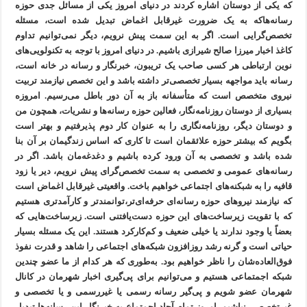
که یکی از دوستان اشاره کردند در دنیای امروز یکی از مسائل جدی حوزه
رسانه‌هاکه به یک ضرورت غیرقابل اغماض تبدیل شده است، مسئله
تخصص‌گرایی است. اگر به این سمت پیش نرویم، دیگر نمی‌توانیم تداوم
کاغذ اخبار میرزا صالح شیرازی باشیم. در دنیای امروز با توجه به تکنولویی‌های
نوین ارتباطی هر کسی صاحب یک تریبون، خبرنگار و رسانه در خانه است،
رسانه باید مواجهه بسیار تخصصی‌تر داشته باشد و این تخصص نیازمند تربیت
نیروی متخصص است که متأسفانه باز به آن دور باطل می‌رسیم. امروزه
بسیاری از دوستان روزنامه‌نگار، فعالین حوزه رسانه‌ها و نشریات، همچون من
و دوستان دیگر، روزنامه‌نگاری را به عنوان کار دوم پذیرفتیم و بهتر است
بگویم که بیشتر حوزه علائقمان است تا کاری که اساس زندگیمان بر آن بنا
شده باشد و تخصصی به آن ورود کرده باشیم و دغدغه‌مان باشد. اگر در
رسانه‌های عمومی و تخصصی به سمت تخصص‌گرای پیش نرویم، دیر یا زود
قافیه را به شبکنه‌های اجتماعی خواهیم باخت. واقعیتی غیرقابل اغماض است
که نیازمند نیروهای حوزه رسانه‌ای حرفه‌ای‌تر،توانمندتر و کارآمدتری هستیم
که با تقویت زیرساخت‌های این حوزه دست‌یافتنی است. زیرساخت‌هایی که
بعضاً یا وجود ندارند یا خیلی ضعیف و کم‌کارکرد هستند. این یک مسئله بسیار
حیاتی است و گرنه رشد روزافزون شبکه‌های اجتماعی را شاهد و قدرت نفوذ
فوق‌العاده‌شان را ناظر خواهیم بود. به‌طوری که هر کدام از ما عضو چندین
شبکه اجمتماعی هستیم و می‌توانیم برای پی‌گیری اخبار شهرمان در کانال
شهرمان عضو شویم و پی‌گیر رسانه رسمی یا غیررسمی و یا تخصصی و
غیرتخصصی نباشیم. امروز تمام آحاد اجمتماع به خبرنگار این رسانه‌ها تبدیل