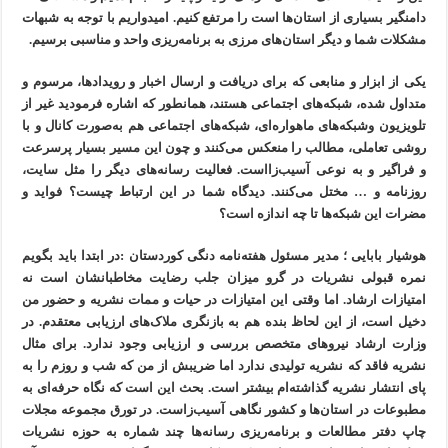
دامنگیر بسیاری از استان‌ها است را مرتفع کنیم. امیدواریم با توجه به شبهات
مشکلات شما و دیگر استان‌های مرزی به برنامه‌ریزی واحد و مناسبی برسیم.
یکی از ابزار و منابعی که برای دریافت و ارسال اخبار و رویدادها، مرسوم و
متداول شده، شبکه‌های اجتماعی هستند، همانطور که اشاره فرمودید غیر از
تلویزیون وشبکه‌های ماهواره‌ای، شبکه‌های اجتماعی هم به‌صورت کانال و با
روشی تعاملی، مطالب را منعکس می‌کنند و چون این مسیر بسیار پرسرعت
و فراگیر و به نوعی آسیب‌زااست. فعالیت رسانه‌های دیگر را مثل سایت،
روزنامه و … مختل می‌کنند. دیدگاه شما در این ارتباط چیست؟ فواید و
مضرات این شبکه‌ها تا چه اندازه است؟
هوشیار بابایی ؛ مدیر مسئول هفته‌نامه دنگی کوردستان :در ابتدا باید بگویم
نمره قبولی نشریات در گرو میزان جلب رضایت مخاطبانشان است نه
امتیازات ارشاد. اما وقتی این امتیازات در حیات و ممات نشریه و حضور من
دخیل است، از این لحاظ بنده هم به بازنگری ملاک‌های ارزیابی معتقدم. در
وزارت ارشاد نیروهای متخصص بررسی و ارزیابی وجود ندارد. برای مثال
نشریه فاقد که نشریه تولیدی ندارد اما ضریبش از من که شب و روزم را به
پای انتشار نشریه گذاشته‌ام بیشتر است. بحث این است که نگاه حرفه‌ای به
مطبوعات در استان‌ها و کشور نگاهی آسیب‌زاست. در تورق مجموعه مجلات
چاپ دفتر مطالعات و برنامه‌ریزی رسانه‌ها چند شماره به حوزه نشریات