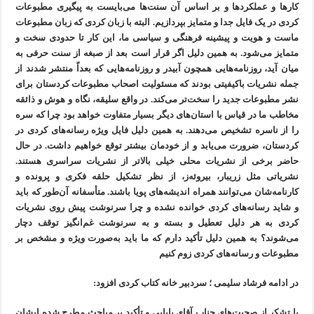
کارها و عملکردها و بر اساس آن سنت‌ها می‌بایست به پیگیری مطبوعات
کردی در یک فایل جدا و متمایز بپردازیم. البته با زبان کردی که زبان مطبوعات
ماست و هویت و پیشینه فرهنگی و سیاسی ما، این کار تا حدودی سخت و
متمایز می‌شود. به همین دلیل اگر قرار است بعد از صبغه از سنت حرفی به
میان آید، روزنامه‌هایی همچون آبیدر و روزنامه‌هایی که بعداً منتشر شدند از
جمله نشریات باکیفیتی بودند که مسئولیت اصحاب مطبوعات کردستان برای
نشر مطبوعات جدید را سخت‌تر می‌کند. در واقع سلیقه، نگاه و هوش و ذائقه
مخاطب ما در قیاس با استان‌های دیگر بسیار متفاوت خواهد بود چرا که سره
را از ناسره تشخیص می‌دهند. به همین دلیل فایل ویژه رسانه‌های کردی در
کردستان، ضرورت می‌یابد و از خودمان بیشتر توقع خواهیم داشت. در حال
حاضر برخی از نشریات محلی خیلی بالاتر از نشریات سراسری هستند.
نشریاتی مثل زریبار، بیروئه‌ز، از نظر تشکیل حلقه فکری و پرونده و
کارنامه‌شان می‌توانند همراه اندیشه‌های پویا باشند. متأسفانه آن‌طور که باید
و شاید رسانه‌های کردی خوانده نشده و چرا سرنوشت پیش روی نشریات
کردی به هر دلیل تعطیل و بسته و به سرنوشت غم‌انگیز توقف دچار
می‌شوند؟ به همین دلیل تأکید دارم که ما باید به‌صورت ویژه و مشخص بر
مطبوعات و رسانه‌های کردی زوم کنیم
در ادامه فرشاد سلیمی ؛ سردبیر خانه کتاب کردی افزود:
با تشکر از صحبت‌های جناب آقای بابایی و تأکید بر مباحث مطرح شده ایشان