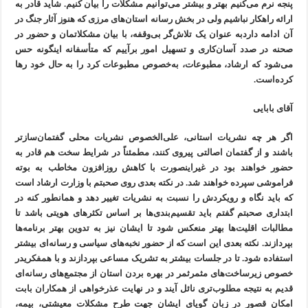
پنجه نرم می‌کنیم بهتر و بیشتر می‌توانیم مشکلات را بیان کنیم. شاید قادر به
ارائه راهکار نباشیم ولی در بخش رسانه استان‌های مرزی که هنوز آثار جنگ در
آن ادامه داردبه عنوان یک تلاش‌گر بی‌وقفه، با بیان مشکلاتمان و حضور در
صحنه در صدد آسان‌کاری و تسهیل امور برآییم که متأسفانه اینگونه حس
می‌شود که ارشاد، مطبوعات، به‌خصوص مطبوعات کرد را به حال خود رها
کرده‌است.
آقای بابایی
اگر هر چه نشریات استانی، علی‌الخصوص نشریات محلی گفتمان‌سازتر
باشند و از گفتمان اصالتی پیروی کنند، مطمئناً در شرایط سخت هم قادر به
حضور خواهند بود در غیراینصورت با کاهش روزافزون مخاطب به بوته
فراموشی سپرده خواهند شد. در نکته بعدی روی صحبتم با وزارت ارشاد است
که باید نگاه و رویکردش را نسبت به نشریات تغییر دهد و همانطور کنه در
ابتداری صحبتم گفتم باید تقسیم‌بندی‌ها بر اساس تکثرهای هویتی باشد تا
مطالبات اقلیت‌ها بهتر منعکس شود تا ایشان نیز به تدوین بهتر برنامه‌ها
بپردازند. نکته بعدی این است که از حضور نخبه‌های سیاسی و رسانه‌ای بیشتر
استفاده شود. تا در جلسات بیشتر به تشریک مساعی بپردازند و با همفکریدر
خصوص زیرساخت‌های مثمرثمر در بهره بردن استان از مجتمع‌های رسانه‌ای
قدیم به نتیجه مطلوب‌تری نائل آیند و در نهایت عذرخواهی از همکاران بابت
امکان قصور در زبان گویای ایشان جهت طرح مشکلات معیشتی، بیمه،