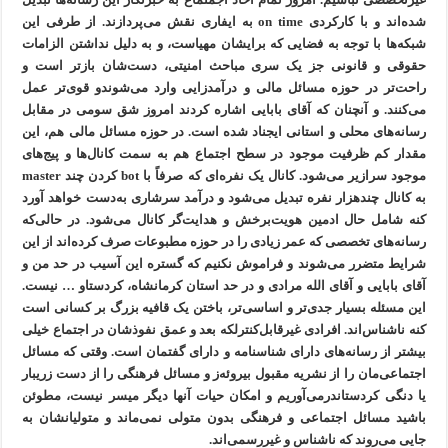
شده‌اند و با کارکردی on time به ایفاری نقش می‌پردازند. از طرفی این
شبکه‌ها با توجه به فضایی که برایشان مهیاست، و به دلیل نداشتن الزامات
حقوقی و قانونی جز یک سری مباحث امنیتی، دست‌شان بازتر است و
راحت‌تر در حوزه مسائل مالی و درآمدزایی وارد می‌شوندو قوی‌تر عمل
می‌کنند. و آنچنان که آقای بابایی اشاره کردند امروز شق سومی در مقابل
رسانه‌های محلی و استانی ایجناد شده است. در حوزه مسائل مالی هم، این
مقدار کم ظرفیت موجود در سطح اجتماع هم به سمت کانال‌ها و پیج‌های
موجود سرازیر می‌شود. کانال یک نفره‌ای که صرفاً با bot کردن چند master
به کانال چندهزار نفره تبدیل می‌شود و درآمد سرشاری به‌دست خواهد آورد
کنه شامل حال ادمین هویت‌برخش و هدایت‌گر کانال می‌شود. در حالی‌که
رسانه‌های تخصصی که عمر زیادی را در حوزه مطبوعات صرف کرده‌اند از این
شرایط متضرر می‌شوند و فراموش نکنیم که گستره این آسیب در حد من و
آقای بابایی و آقای الله مرادی و در حد استان کرمانشاه، کردستاو … نیست.
این مسئله بسیار جدی‌تر و اساسی‌تر، باختن یک قافیه بزرگ بر کسانی است
کنه ناشناس‌اند. افرادی غیرقابل‌کنترلکه بعد و عمق نفوذشان در اجتماع خیلی
بیشتر از رسانه‌های دارای شناسنامه و دارای گفتمان است. وقتی که مسائل
اجتماعی‌مان را از نشریه مقبول بیروئه‌ز و مسائل فرهنگی را از دست زریبار
یا دنگی کردستاندرمی‌آوریم و امکان حیات آنها دیگر میسر نیست، مطوئن
باشید مسائل اجتماعی و فرهنگی بدون متولی نمی‌ماند و متولیانشان به
جایی می‌روند که ناشناس و غیررسمی‌اند.