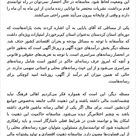
این وضعیت لحاظ شود. متأسفانه در حال احتضار نمی‌توان در راه توانمندی
قدم برداشت. نشریات محتضر ما توانایی زنده ماندن از این ماه به آن ماه را
دارند و وقتی از چاپخانه بیرون می‌آیند نفس راحتی می‌کشند.
یکی از مسائلی که آقای بابایی به آن اشاره کردند بحث یارانه‌هاست که
دوره‌ای استان کردستان به‌عنوان استان کم‌برخوردار امتیازات ویژه‌ای داشت
که متأسفانه با توجه به مسائل بودجه و بحران اقتصادی کشور حذف شد.
مسئله دیگر بخش درآمدهای حوزه آگهی و رپرتاژ آگهی است که به‌طور خاص
در انحصار رسانه‌های سراسری است. با توجه به تعریف‌های حقوقی و قانونی
و آنچه که امروز عرف رسانه‌‌ای حاکم در کشور است شامل رسانه‌های
سراسری می‌شود و از این حیث رسانه‌های محلی و استانی سهمی ندارند. در
حالی که همین میزان کم درآمد از آگهی، روزنامه امید کوچکی برای
رسانه‌هاست.
مسئله دیگر، این است که همواره فکر می‌کردیم اهالی فرهنگ نباید
چشمداشت مالی داشته باشند و این ذهنیت غالب جامعه به‌خصوص جوامع
کردنشین است. برای مثال اگر یکی از اهالی رسانه ماشین فاخری داشته
باشد به چشم اختلاس‌گر دیده می‌شود. متاسفانه حاکمیت این ذهنیت با
امکان بقا و توانمند شدن در شرایط فعلی ناسازگار است. و باید راهکاری
اندیشیده شود که توانمندسازی مسئولین، متولیان حوزه رسانه‌های محلی را
از این قضاوت‌ها مصون دارد. متاسفانه ذهنیت اقتصادی و تولید پشتوانه مالی