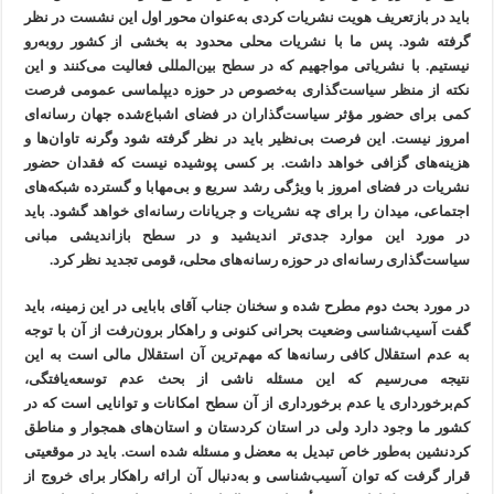
باید در بازتعریف هویت نشریات کردی به‌عنوان محور اول این نشست در نظر
گرفته شود. پس ما با نشریات محلی محدود به بخشی از کشور روبه‌رو
نیستیم. با نشریاتی مواجهیم که در سطح بین‌المللی فعالیت می‌کنند و این
نکته از منظر سیاست‌گذاری به‌خصوص در حوزه دیپلماسی عمومی فرصت
کمی برای حضور مؤثر سیاست‌گذاران در فضای اشباع‌شده جهان رسانه‌ای
امروز نیست. این فرصت بی‌نظیر باید در نظر گرفته شود وگرنه تاوان‌ها و
هزینه‌های گزافی خواهد داشت. بر کسی پوشیده نیست که فقدان حضور
نشریات در فضای امروز با ویژگی رشد سریع و بی‌مهابا و گسترده شبکه‌های
اجتماعی، میدان را برای چه نشریات و جریانات رسانه‌ای خواهد گشود. باید
در مورد این موارد جدی‌تر اندیشید و در سطح بازاندیشی مبانی
سیاست‌گذاری رسانه‌ای در حوزه رسانه‌های محلی، قومی تجدید نظر کرد.
در مورد بحث دوم مطرح شده و سخنان جناب آقای بابایی در این زمینه، باید
گفت آسیب‌شناسی وضعیت بحرانی کنونی و راهکار برون‌رفت از آن با توجه
به عدم استقلال کافی رسانه‌ها که مهم‌ترین آن استقلال مالی است به این
نتیجه می‌رسیم که این مسئله ناشی از بحث عدم توسعه‌یافتگی،
کم‌برخورداری یا عدم برخورداری از آن سطح امکانات و توانایی است که در
کشور ما وجود دارد ولی در استان کردستان و استان‌های همجوار و مناطق
کردنشین به‌طور خاص تبدیل به معضل و مسئله شده است. باید در موقعیتی
قرار گرفت که توان آسیب‌شناسی و به‌دنبال آن ارائه راهکار برای خروج از