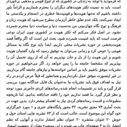
که فرمودید با توجه به زندگی در کشوری که از تنوع قومی و مذهبی برخوردار
است، باید به نسبت تکثر هویت‌های دیگران را محترم شماریم و الزاماً باور
داشته باشیم که نه‌تنها هویت‌ها و قومیت‌ها خطری در انسجام و یکدستی ما
ایجاد نمی‌کنند، بلکه عدم تعلق خاطر آن‌زمان مطرح می‌شود که هویت، زبان و
فرهنگ و نوع نگاه جهان‌بینی من به‌نسبت دنیا و سیاست دنیا محترم شمرده
نشود. در اصل فکر می‌کنم که تکثر هویت در کشوری چون ایران نوعی
فرصت است که باید غنیمت شمرده شود. بحث این است که اگر واقعاً قصد
هویت‌بخشی در حوزه نشریات محلی داریم، ابتدا باید نوع نگاه به مسائل
هویتی را عوض کرد و زمانی می‌توان به توفیق رسید که وارد گفتمان هویت
شویم و این هویت را از دل و جان بپذیریم نه آن که از روی تحمیل آن را
بپذیریم که مشخصا جامعه ما را پس خواهد زد. اگر می‌خواهیم در حوزه
نشریات موفق باشیم باید بر اساس خواسته‌ها و نیازهای جامعه گام برداریم،
در غیر اینصورت موفق عمل نکرده‌اریم و همانطور که قبلاً عرض کردم در راه
نیل به اهداف فوق باید نشریات ما به‌عنوان یک فایل جداگانه مورد بررسی
قرار گیرد و باید در تقسیمات انجام شده رسانه‌های کردی خاص‌تر مورد توجه
و نظر قرار گیرد. ما قصد نداریم خود را تافته جدابافته بدانیم، اما تاریخچه
مطبوعات و قدمت رسانه‌های کردی نیاز به اهتمام بیشتر دارد. بدین جهت در
بحث آماری ۷۳ مجوز نشریه، ۳۲ مجوز پایگاه‌های خبری و ۱ مورد خبرگزاری
خود گواه این موضوع است. جالب است که از ۷۳ نشریه چاپی استان حول و
حوش ۲۰ عنوان منتشره ۲۰ عنوان نظم انتشار ندارند و آنهایی که نظم
انتشار دارند ۴ صفحه‌ای چاپ می‌شوند و این موضوع نشان از وضعیت اسفبار