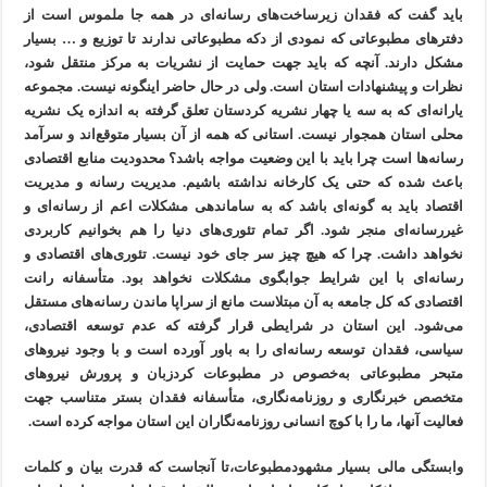
باید گفت که فقدان زیرساخت‌های رسانه‌ای در همه جا ملموس است از
دفترهای مطبوعاتی که نمودی از دکه مطبوعاتی ندارند تا توزیع و … بسیار
مشکل دارند. آنچه که باید جهت حمایت از نشریات به مرکز منتقل شود،
نظرات و پیشنهادات استان است. ولی در حال حاضر اینگونه نیست. مجموعه
یارانه‌ای که به سه یا چهار نشریه کردستان تعلق گرفته به اندازه یک نشریه
محلی استان همجوار نیست. استانی که همه از آن بسیار متوقع‌اند و سرآمد
رسانه‌ها است چرا باید با این وضعیت مواجه باشد؟ محدودیت منابع اقتصادی
باعث شده که حتی یک کارخانه نداشته باشیم. مدیریت رسانه و مدیریت
اقتصاد باید به گونه‌ای باشد که به ساماندهی مشکلات اعم از رسانه‌ای و
غیررسانه‌ای منجر شود. اگر تمام تئوری‌های دنیا را هم بخوانیم کاربردی
نخواهد داشت. چرا که هیچ چیز سر جای خود نیست. تئوری‌های اقتصادی و
رسانه‌ای با این شرایط جوابگوی مشکلات نخواهد بود. متأسفانه رانت
اقتصادی که کل جامعه به آن مبتلاست مانع از سراپا ماندن رسانه‌های مستقل
می‌شود. این استان در شرایطی قرار گرفته که عدم توسعه اقتصادی،
سیاسی، فقدان توسعه رسانه‌ای را به باور آورده است و با وجود نیروهای
متبحر مطبوعاتی به‌خصوص در مطبوعات کردزبان و پرورش نیروهای
متخصص خبرنگاری و روزنامه‌نگاری، متأسفانه فقدان بستر متناسب جهت
فعالیت آنها، ما را با کوچ انسانی روزنامه‌نگاران این استان مواجه کرده است.
وابستگی مالی بسیار مشهودمطبوعات،تا آنجاست که قدرت بیان و کلمات