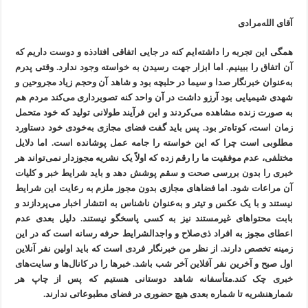
آقای الله‌مرادی
همگی این تجربه را داشته‌ایم کنه در جایی اتفاقی افتادذه و دوست داریم که
آن اتفاق را ببینیم. اما ابزار جهت رسیدن به خواسته وجود ندارد. وقتی پدرم
به‌عنوان خبرنگار صدا و سیما در حلبچه بود و شاهد آن وحجم زیاد مجروحین و
شهدی شیمیایی بود آرزو داشت در آن واحد کنه تصوبرداری می‌کند مردم هم
به صورت زنده مشاهده می‌کردند و این فرآیند طولانی تولید که خود متحمل
زمان است، کوتاه‌تر بود. پس باید گفت فضای مجازی به‌خودی خود دستاورد
مطلوبی است چرا که این خواسته را جامه عمل پوشانده است. اما دلایل
مختلفی، عدم موفقیت ما را رقم زده که اولاً یک نشریه مجوزدار نمی‌تواند هر
خبری را بدون بررسی صحت و سقم پوشش دهد و باید شرایط خبر و کلیات
آن مراعات شود. اما فضاهای مجازی بدون مجوز ملزم به رعایت این شرایط
نیستند و با یک عکس و تیتر و به‌عنوان ناشناس به انتشار اخبار می‌پردازند و
بابت محتواهای غیرمستند نیز به کسی پاسخگو نیستند. دلیل بعدی عدم
اعطای مجوز به افراد ذی‌صلاح و واجد‌الشرایط حرفه رسانه است که در این
زمینه تخصص دارند. از نظر من خبرنگار فردی است که باید اولین نفر آنلاین
اول صبح و آخرین نفر آفلاین آخر شب باشد. خبرها را در کانال‌ها و سایت‌های
خبری چک کند.متأسفانه شاهد دوستانی هستیم که پس از چاپ هر
شمارهنشریه تا شماره بعدی هیچ حضوری در فضای مطبوعاتی ندارند.