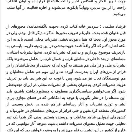
جهت تنویر افکار و انعکاس اخبار را تحت‌الشعاع قرارداده و توان انتخاب
راحت را از بین می‌برد ونهایتاً بایکوت می‌شوند و اجازه فعالیت از آنها سلب
می‌شود.
فرشاد سلیمی ؛ سردبیر خانه کتاب کردی :جهت ناگفته‌نماندن محورهای از
قبل عنوان شده بحث، علیرغم تعریف محورها به گونه دیگر قائل بودم، ولی در
مورد محور اول بحث که همان هویت‌بخشی نشریات محلی است، باید به این
نکته اشاره کنم که اگر واقعاً قصد هویت‌بخشی در این زمینه داریم، بایستی به
بازتعریف موضوع بپردازیم و بدانیم که نشریات کردی نه‌تنها نشریات استانی،
منطقه‌ای از بعد داخلی در مناطق غرب و شمال غرب را شامل می‌شوند بلکه
نشریات ملی و فراملی هم هستند به گونه‌ای که بخشی از مخاطبانشان را در
فراتر از مرزهای ایران به‌درست آورده‌اند. و این مهم هم شامل مخاطبان و
هم نویسندگان فعال نیز می‌شود. پس با توجه به این شرایط باید در تعریف
هویت نشریات کردی به‌عنوان بخشی از نشریات محلی در ایران تجدیدنظر
شود. اگر می‌خواهیم سیاست‌گذاری‌ معطوف به دستاورد داشته باشیم، باید
این مسئله را در نظر بگیریم. با توجه به امکاناتی که در فضای مجازی برای
نشر و توزیع نشریات و آثار رسانه‌ای فراهم شده در بخش وسیعی از
کشورهای منطقه کردنشین و حتی فراتر از مرزهای منطقه‌ای در خاورمیانه و
کشورهای اروپایی شاهد مخاطب و نویسنده هستیم. یعنی اگر شما یک تیم
تحلیلی جهت تحلیل محتوای نشریات داشته باشید، متوجه آثار مؤلفینی که در
خارج از کشور در این نشریات قلم می‌زنند را به وضوح خواهید دید که این نکته