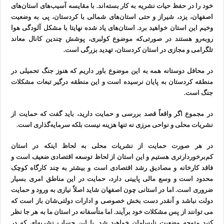
خود را در حفظ حیات نشریه به کار بسته‌اند. با مقایسه آسیب‌های استان‌های
اصفهان، یزد، شیراز و حتی استان‌های شمالی با کردستان، پی به وضعیت
وخیم این استان خواهید برد. استان‌های یاد شده نهایتا با مشکل آلودگی هوا
روبه‌رو هستند در صورتی‌که موضوع کولبری، پوشش چندین کانال معاند
تلگرامی و مجازی در استان کردستان، تهدید بزرگی است.
در محافل دوستانه همه به این موضوع باور داریم که هنوز جنگ تحمیلی در
منطقه کردستان به پایان نرسیده است و این منطقه درگیر تبعات مشکلات
جنگ است.
در مجموع اگر واقعاً قصد بررسی و حمایت دارید، باید گفت که حمایت از
نشریات محلی و نواحی مرزی نه تنها هزینه نیست بلکه سرمایه‌گذاری است.
در هر صورت حمایت از نشریات محلی به لحاظ اینکه در استان
کم‌برخوردارتری هستیم و این استان از لحاظ توسعه اقتصادی ضعیف است و
فاقد کارخانه و مصادیق رشد اقتصادی است و بیشتر به چند کارگاه کوچک
محدود است و وسع مالی پایینی دارد، حمایت در این مناطق امری بسیار
ضروری است. اما در استانی چون اصفهان شاید اصلاً نیازی به ورود و حمایت
دولت نباشد و آنقدر دست بخش خصوصی و ادارات دولتی‌شان باز است که
می توانند از پس مشکلات خود برآیند. اما متأسفانه در استان ما به هر جا نظر
کنید متوجه وضعیت نابسامان خواهید شد. با این حساب نشریه‌ای که در