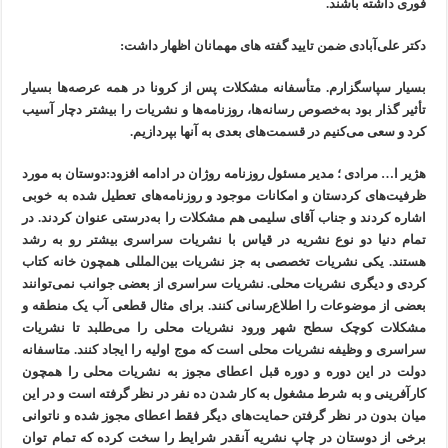
فوری داشته باشند.
دکتر علی‌آبادی ضمن تایید گفته های مهمانان اظهار داشت:
بسیار سپاسگزارم. متأسفانه مشکلات پس از کرونا در همه عرصه‌ها بسیار
تأثیر گذار بود به‌خصوص رسانه‌ها، روزنامه‌ها و نشریات را بیشتر دچار آسیب
کرد و سعی می‌کنیم در قسمت‌های بعدی به آنها بپردازیم.
هژیر ا… مرادی ؛ مدیر مسئول روزنامه روژان در ادامه افزود:دوستان به مورد
ظرفیت‌های کردستان و امکانات موجود و روزنامه‌های تعطیل شده به خوبی
اشاره کردند و جناب آقای سلیمی هم مشکلات را به‌درستی عنوان کردند. در
تمام دنیا دو نوع نشریه در قیاس با نشریات سراسری بیشتر رو به رشد
هستند. یکی نشریات تخصصی به جز نشریات بین‌المللی همچون خانه کتاب
کردی و دیگری نشریات محلی. نشریات سراسری از بعضی جوانب نمی‌توانند
بعضی از موضوعات را اطلاع‌رسانی کنند. برای مثال قطعی آب یک منطقه و
مشکلات کوچک سطح شهر ورود نشریات محلی را می‌طلبد تا نشریات
سراسری و وظیفه نشریات محلی است که موج اولیه را ایجاد کنند. متاسفانه
دولت در این دوره و دوره قبل اعطای مجوز به نشریات محلی را همچون
کارآفرینی و به شرط مشغول به کار شدن ده نفر در نظر گرفته است و در این
میان بدون در نظر گرفتن حمایت‌های دیگر فقط اعطای مجوز شده و ناتوانی
برخی از دوستان در چاپ نشریه آنقدر شرایط را سخت کرده که تمام توان