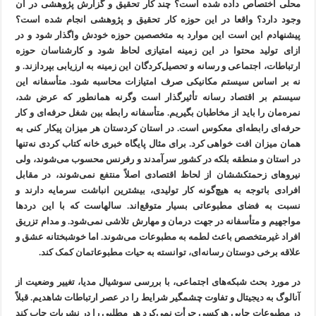
محلی اختصاص داده‌ شده است؟ چند کار تحقیق و گزارش پژوهشی در آن
وجود دارد؟ واقعا در این حوزه کار تحقیق و پژوهشی انجام شده است؟
پیشنهادم این است این موارد به متخصصین حوزه خودش واگذار شود و در
ازای تولید محتوا در این زمینه امتیازی لحاظ شود و کارشناسان حوزه
ارتباطات، اجتماعی و رسانه و تحصیل‌کردگان این زمینه به ارزیابی بپردازند. و
نه بر اساس سیستم مکانیکی صرف امتیازات محاسبه شود. متأسفانه این
سیستم بر اقتصاد رسانه تأثیرگذار است وگرنه همانطور که عرض شد،
نمره‌مان را باید از مخاطبان بگیریم. متأسفانه رابطه بین شغل حرفه‌ای و کار
حرفه‌ای رابطه‌ای معکوس است. در استان کردستان هر میزان پیکار کنی به
همان میزان افت خواهی کرد. برای مثال پایگاه خبری خانه کتاب کردی نه‌تنها
در استان و منطقه بلکه در کشور سرآمدند و رفرنس محسوب می‌شوند، ولی
نیروهای زحمتکششان از لحاظ اقتصادی اصلاً منتفع نمی‌شوند، در مقابل
افرادی باتوجه به هیچ‌گونه کار تولیدی، بیشترین انباشت سرمایه دارند و
نسبت به فضای مطبوعاتی بسیار متوقع‌اند. سالهاست که با این دردها
مواجهیم و متأسفانه در جهت درمان و مهارش تلاشی نمی‌شود. و مدام تزریق
افراد غیرمتخصص باعث لطمه به مطبوعات می‌شوند. اما خوشبختانه عشق و
علاقه برخی دوستان رسانه‌ای، توانسته به حیات مطبوعاتمان کمک کند.
در مورد بحث شبکه‌های اجتماعی، با بررسی سوشیال مدیا، تغییر وضعیت از
آنالوگ به دیجیتال و تفاوت چشمگیر شرایط را در عصر ارتباطات شاهدیم. قبلاً
در مطبوعات چاپی هرکسی جرأت نمی‌کرد هر مطلبی را در نشریات چاپ کند