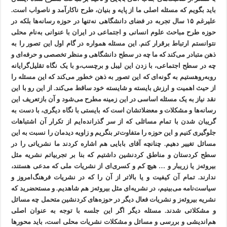
باید بگویم که مسئله اصلی ما از پایه و بنیان، طرح ناکارآمد و ناصواب است.
علیرغم ۱۵ سال تجربه در فضای دانشگاهی نه‌تنها در حوزه رسانه‌ها بلکه در
حوزه طرح مباحث علوم انسانی و اجتماعی در ایران با عنوانی به‌نام محلی
نتوانستم ارتباط برقرار کنم. این مسئله همواره در گام اول این تصور را به
ذهن متبادر می‌کند که ما چه در سطح دانشگاهی و منظر تخصصی و حرفه‌ای و
چه در سطح اجتماعی، با زدن این لیبل و برچسب،و با یک نگاه تقلیل‌گرایانه
روبه‌روهستیم به گونه‌ای که این تصور به ذهن خطور می‌کند که این مسئله را
از حیث اهمیت و ارزش بایسته و شایسته خود ساقط می‌کند. از این رو با این
نقد نیاز به یک مسئله اساسی در این زمینه مطرح می‌شود و آن بازتعریف این
رسانه‌ها و مشکلات و معضلاتشان است که بایستی با نگاه دیگری، با دست به
گریبان شدن با تمام مسائلی که از سر گذرانده‌ایم از تکرار آن اشتباهات
جلوگیری کنیم و این حوزه را متفاوت‌تر بنگریم و زاویه دیدمان را نسبت به این
مسائل تغییر دهیم. چنانچه آقای بابایی هم اشاره کردند ما نشریاتی را در
سطح کردستان و مناطق کردنشین داشتیم که بنا بر تجربیاتم نشریه مثل
بیروئه‌ز یا زریبار و … هیچ کم و کسری‌ای از نشریات ملی که مدعی هستند،
ندارند. تمام آن کیفیت و یا بالاتر از آن را که در نشریات فرهنگ‌امروز و
سیاست‌نامه می‌بینیم، در نشریه‌ای مثل بیروئه‌ز هم شاهدیم. و مستحضرید که
نشریه بیروئه‌ز و نشریات فعال دیگر در حوزه‌های کردنشین متحمل چه مسائل
و مشکلاتی شدند. مسئله دیگر اگر این جلسه با توجه به عنوان اصلی
هم‌اندیشی و بررسی و مسائل و مشکلات نشریات محلی است، باید محورها