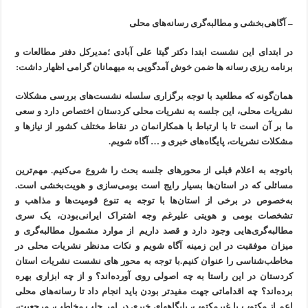
– آگاهی‌بخشی و مطالبه‌گری رسانه‌های محلی
در ابتدای این نشست ابتدا دکتر گیتا علی آبادی ؛مدیرکل دفتر مطالعات و
برنامه ریزی رسانه ها ضمن خوش آمدگویی به میهمانان گرامی اظهار داشت:
همان‌گونه که مطلعید با توجه برگزاری سلسله نشست‌های بررسی مشکلات
نشریات محلی، این جلسه به نشریات محلی کردستان اختصاص دارد و سعی
ما بر آن است تا با ارتباط با همکارانمان در نقاط مختلف کشور از نیازها و
مشکلات نشریات، پایگاه‌های خبری و … آگاه شویم.
باتوجه به اعلام قبلی از محورهای جلسه بحث را شروع می‌کنیم. مهم‌ترین
مسائلی که در استان‌ها بسیار رایج است بومی‌سازی و هویت‌بخشی است.
به‌خصوص در برخی از استان‌ها با توجه به تنوع قومیت‌ها و مذاهب و
تشخصات بومی و هویتی علیرغم وجه اشتراک ایرانی‌بودن، یک سری
مطالبه‌گری‌هایی وجود دارد و قصد داریم از موارد مشمول مطالبه‌گری و
میزان موفقیت در این زمینه آگاه شویم و نکات مدنظر نشریات محلی در
مخاطب‌شناسی را عنوان کنیم.با توجه به محور های نشست نشریات استان
کردستان در این راستا به چه اصولی روی آورده‌اند؟ و از چه ابزاری بهره
برده‌اند؟ چه اقداماتی جهت مفیدتر بودن باید انجام داد تا رسانه‌های محلی
اعم از مکتوب یا غیرمکتوب، پایگاههای خبری در امر جلب مخاطب، مرجعیت،