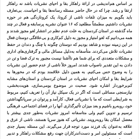
بر اساس هم‌اندیشی در ارائة راهکار بقا و احیای نشریات باشد نه راهکار
ارتقا و رشد. چرا که در حال حاضر مسئله رسانه‌ها بقا و احیاست. بی‌تعارف
باید بگویم به میزان تلفات ناشی از کرونا، یک کرونازدگی هم در حوزه
نشریات داشتیم. مطمئناً مطلعید که ۱۶ عنوان نشریه پرسابقه و فعال در چند
ماه گذشته در استان کردستان به علت عدم نظم در انتشار لغو مجوز شدند و
همه می‌دانیم که لغو امتیاز و مجوز به دلیل کم‌کاری و بی‌علاقگی دوستان فعال
در این زمینه نبوده و شاهد بودیم که دوستان چگونه با چنگ و دندان در حفظ
نشریات تلاش می‌کردند. متأسفانه به‌دلیل مسائل مالی و گرفتاری‌های اداری
و مشکلات متعددی که برای شما هم ناآشنا نیست مجبور به ترک فضا و تن در
دادن به این تقدیر ناصواب شدند. امروز خلأ ناشی از عدم حضور این نشریات
را به وضوح حس می‌کنیم. به همین دلیل علاقمند بودم که در محورها به
شرایط بقا و امکان احیای نشریات در استان کردستان و استان‌های مشابه
کم‌برخوردار اشاره شود. صحبت در موضوع بومی‌سازی، هویت‌بخشی،
نیازسنجی مسائلی است که اگر در یک سیکل نیاز آن را تعریف کنیم، مربوط
به شرایطی است که ما با نشریاتی فعال، کارآمد و پرتوان در سرپانگهداشتن
خود، روبه‌رو باشیم و بعد میزان تأثیرگذاری آنها را در فضای اجتماعی، فرهنگی
ترسیم و تدوین کنیم ولی متاسفانه امروز نشریات به‌طور جدی بیشتر با
معضل امکان بقا روبه‌رویند. نشریاتی که هنوز سرپا هستند، ناشی از عرق و
علاقه به‌عنوان یک فرزند مورد توجه قرار می‌گیرند. این مسئله بسیار جدی
است که مسئولین امر و دست‌اندرکاران جهت رفع مشکلات راهکار و تدبیر