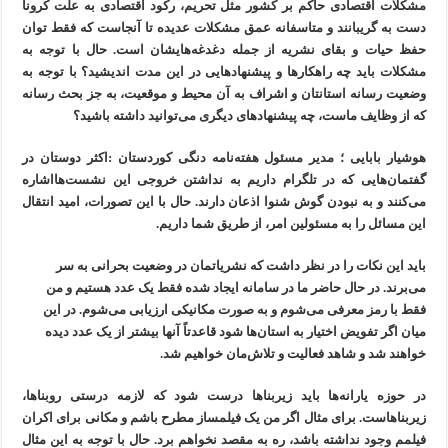
مشکلات اقتصادی حاکم بر کشور مثل تحریم، رکود اقتصادی به علت کرونا
دست به گریبانند و متاسفانه عمق مشکلات عدیده تا آنجاست که فقط توان
حفظ حیات و بقای نشریه از جمله دغدغه‌هایشان است. حال با توجه به
مشکلات باید چه راهکارها و پیشنهادهایی در این مدت اندیشید؟ با توجه به
وضعیت رسانه استانتان و اشراف به آن محیط و موقعیت، به جز بحث رسانه
که از وظایف ماست، چه پیشنهادهای دیگری می‌توانید داشته باشید؟
هوشیار بابایی ؛ مدیر مسئول هفته‌نامه دنگی کوردستان :اکثر دوستان در
گفتمان‌هایی که در تلگرام داریم به نداشتن خروجی این نشست‌هااشاره
می‌کنند و به نبودن گوش شنوا اذعان دارند. حال با این تصورات، امید انتقال
این مسائل را به مسئولین امر، از طریق شما داریم.
باید این نکات را در نظر داشت که نشریاتمان در وضعیت بحرانی به سر
می‌برند. در حال حاضر ما در سامانه ایجاد شده فقط یک عدد هستیم و من
فقط با رمز معرفی می‌شوم و به صورت مکانیکی ارزیابی می‌شوم. در این
میان اگر تفویض اختیار به استان‌ها شود قاعدتاً آنها بیشتر از یک عدد دیده
خواهند شد و شاهد فعالیت و تلاش‌مان خواهیم شد.
در حوزه یارانه‌ها باید زیربناها درست شود که لازمه درستی روبناها،
زیربناهاست. برای مثال اگر من یک فیلمساز مطرح باشم و مکانی برای اکران
فیلمم وجود نداشته باشد، ره به مقصد نخواهم برد. حال با توجه به این مثال