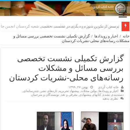
لەسەر کێشی ڕوباعی و به نەغمەی قەڵەمی «ئالی»
خانه
/
اخبار و رویدادها
/
گزارش تکمیلی نشست تخصصی بررسی مسائل و
مشکلات رسانه‌ها‌ی محلی-نشریات کردستان
گزارش تکمیلی نشست تخصصی
بررسی مسائل و مشکلات
رسانه‌ها‌ی محلی-نشریات کردستان
خانه کتاب کُردی
بهمن ۲۷, ۱۳۹۹
اخبار و رویدادها
,
بولتن مجلات
,
پیشنهاد تحریریه
,
تازەهای نشر
,
چندرسانه‌ای
,
دسته‌بندی نشده
,
کتابهای پیشنهادی
,
معرفی و نقد
,
نویسندگان و مترجمان
نظری بدهید