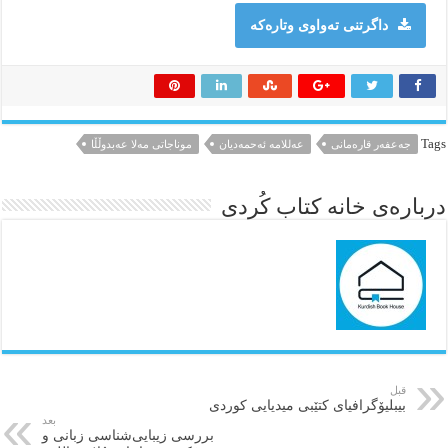
داگرتنی تەواوی وتارەکە
Tags
جەعفەر قارەمانی
عەللامە ئەحمەدیان
موناجاتی مەلا عەبدوڵڵا
درباره‌ی خانه کتاب کُردی
قبل
بیبلیۆگرافیای كتێبی میدیایی كوردی
بعد
بررسی زیبایی‌شناسی زبانی و