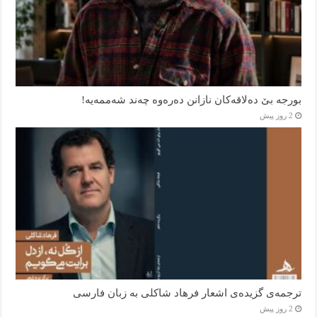
بورجە بێ دەلاقەکان نازانن دەرەوە چەند شەممەیە!
2 روز پیش
ترجمه‌ی گزیده‌‌ی اشعار فرهاد شاکلی به زبان فارسی
2 روز پیش