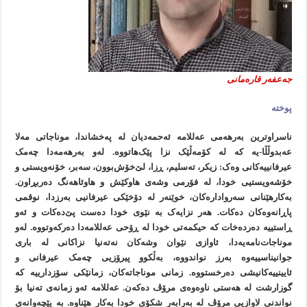
جەعفەر قارەمانی
پوختە
ناسراوترین بەرهەمی عەللامە ئەحمەدیان لە پەخشاندا، موناجاتی مەلا
عەبدوڵڵا-یە کە لە کۆمەڵێک نزا پێک‌هاتووە. لەو بەرهەمەدا چەمک
عیرفانییەکانی وەک: زیکر، تەسلیم، ڕزا، لێ‌خۆش‌بوون، سەبر، خۆنەویستی و
خۆشەویستیی خودا، لە فۆرمی وشەی هاوکێش و هاوئاهەنگ دەربڕاون.
بەکارهێنانی سەروادارەکان، خوێنەر لە دۆخێکی عیرفانیی بەرزدا، نوقمی
پاڕانەوەکان دەکات. هەر نزایەک بە نێوی خودا دەست پێ‌دەکات و ئەو
ڕاستییە دەردەخات کە حیکمەتی خودا لە ڕۆحی عەللامەدا دەرکەوتووە. لەو
موناجات‌نامەیەدا، ئاوازی نێوان وشەکان نەتەنیا نزاکانی لە باری
جوانیناسییەوە بەرز نواندووە، بەڵکوو پیرۆزیی چەمک عیرفانی و
ئایینییەکانیشی دەرخستووە. زمانی موناجاتەکان، زمانێکی سۆزدارییە کە
گوزارشت لە هەستی ناوەوەی مرۆڤ دەکەن. عەللامە ئەو زمانەی تەنیا بۆ
نواندنی لاوازیی مرۆڤ لە بەرابەر شکۆی خودا بەکار هێناوە. بە پێچەوانەی