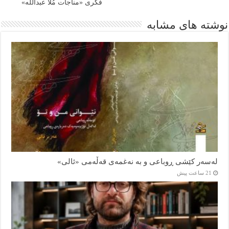
فکری «مناجات‌ مُلا عبداللە»
نوشته های مشابه
لەسەر کێشی ڕوباعی و به نەغمەی قەڵەمی «ئالی»
21 ساعت پیش