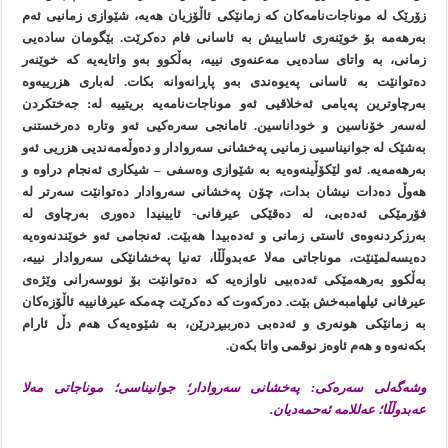
زۆرێک لە موناجات‌نامەکان کە زمانێکی ئاڵۆزیان هەیە، شێوازی زمانیی ئەم
بەرهەمە بۆ خوێنەری ئاساییش بە ئاسانی فام دەکرێت. بێگومان سادەیی
زمانی، بە واتای سادەیی مەعنەوی نییە، بەڵکوو بەو واتایەیە کە خوێنەر
دەتوانێت بە ئاسانی پەیوەندی بەو پاڕانەوانە بکات. لەباری هزرییەوە
بەرچاوترین پەیامی ئەخلاقیی ئەو موناجات‌نامەیە بریتییە لە: جەختکردن
لەسەر خۆناسین و خوداناسین. ئامانجی سەرەکیی ئەو وتارە دەرخستنی
بەشێک لە جوانیناسیی زمانیی پەخشانی سەروادار و دەوڵەمەندیی هزریی ئەو
بەرهەمەیە. ئەو لێکۆڵینەوەیە بە شێوازی وەسفی – شیکاری ئەنجام دراوە و
هەوڵ دەدات نیشان بدات، چۆن پەخشانی سەروادار دەتوانێت سەرتر لە
فۆرمێکی ئەدەبی، لە دەقێکی عیرفانی- ئایینیدا دەوری بەرچاوی لە
بەرزکردنەوەی ئاستی زمانی و ئەدەبیدا هەبێت. ئەنجامی ئەو خوێندنەوەیە
دەیسەلمێنێت، موناجاتی مەلا عەبدوڵڵا، تەنیا پەخشانێکی سەروادار نییە،
بەڵکوو بەرهەمێکی ئەدەبیی ناوازەیە کە دەتوانێت بۆ نووسەرانی وێژەی
عیرفانی ئیلهامبەخش بێت. دەرکەوت کە دەکرێت چەمکە عیرفانییە ئاڵۆزەکان
بە زمانێکی هونەری و ئەدەبی دەرببڕدرێن، بە شێوەیەک هەم دڵ ئارام
بکەنەوە و هەم ئاوەز نوقمی واتا بکەن.
وشەگەلی سەرەکی: پەخشانی سەروادار؛ جوانیناسی؛ موناجاتی مەلا
عەبدوڵڵا؛ عەللامە ئەحمەدیان.