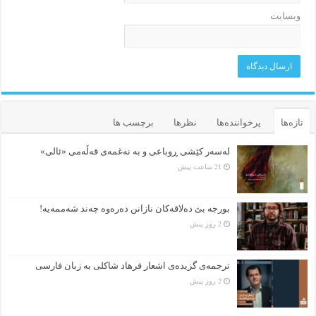
وبسایت
تازه‌ها
پرخواننده‌ها
نظرها
برچسب ها
لەسەر کێشی ڕوباعی و به نەغمەی قەڵەمی «ئالی»
21 ساعت پیش
بورجە بێ دەلاقەکان نازانن دەرەوە چەند شەممەیە!
2 روز پیش
ترجمه‌ی گزیده‌‌ی اشعار فرهاد شاکلی به زبان فارسی
2 روز پیش