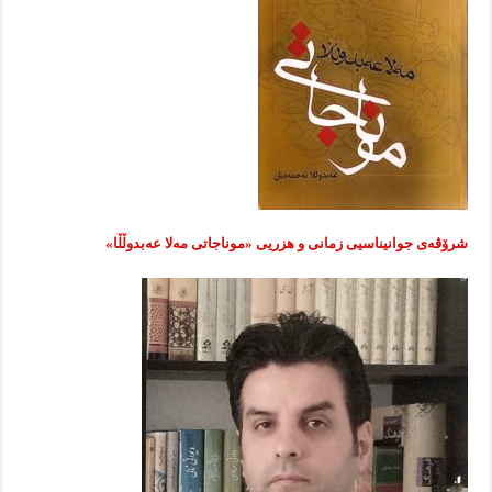
شرۆڤەی جوانیناسیی زمانی و هزریی «موناجاتی مەلا عەبدوڵڵا»