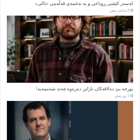
لەسەر کێشی ڕوباعی و به نەغمەی قەڵەمی «ئالی»
8 ساعت پیش
بورجە بێ دەلاقەکان نازانن دەرەوە چەند شەممەیە!
1 روز پیش