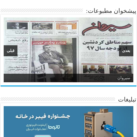
پیشخوان مطبوعات:
بعدی
قبلی
سیروان
تبلیغات
ئاژانسی هەواڵی مێهر