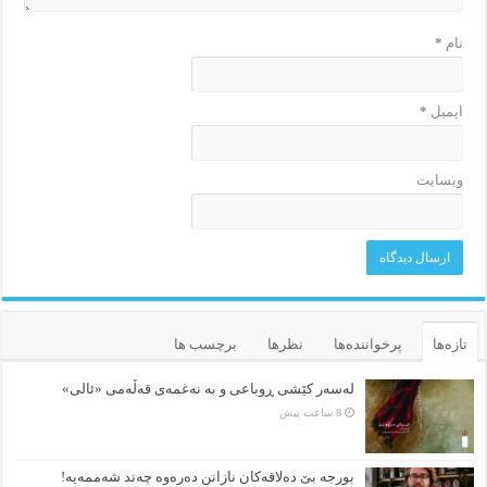
نام
*
ایمیل
*
وبسایت
تازه‌ها
پرخواننده‌ها
نظرها
برچسب ها
لەسەر کێشی ڕوباعی و به نەغمەی قەڵەمی «ئالی»
8 ساعت پیش
بورجە بێ دەلاقەکان نازانن دەرەوە چەند شەممەیە!