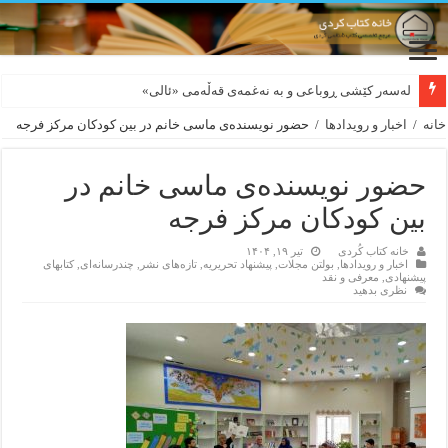
لەسەر کێشی ڕوباعی و به نەغمەی قەڵەمی «ئالی»
بورجە بێ دەلاقەکان نازانن دەرەوە چەند شەممەیە!
خانه
/
اخبار و رویدادها
/
حضور نویسندەی ماسی خانم در بین کودکان مرکز فرجه
حضور نویسندەی ماسی خانم در
بین کودکان مرکز فرجه
خانه کتاب کُردی
تیر ۱۹, ۱۴۰۴
اخبار و رویدادها
,
بولتن مجلات
,
پیشنهاد تحریریه
,
تازەهای نشر
,
چندرسانه‌ای
,
کتابهای
پیشنهادی
,
معرفی و نقد
نظری بدهید