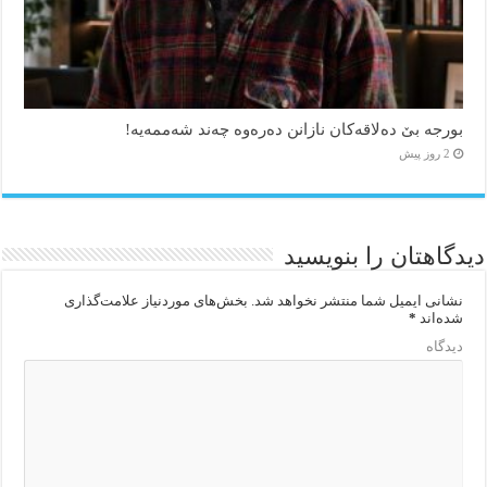
بورجە بێ دەلاقەکان نازانن دەرەوە چەند شەممەیە!
2 روز پیش
دیدگاهتان را بنویسید
نشانی ایمیل شما منتشر نخواهد شد.
بخش‌های موردنیاز علامت‌گذاری
شده‌اند
*
دیدگاه