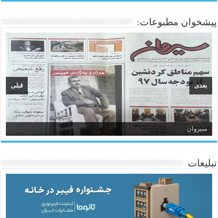
پیشخوان مطبوعات:
بعدی
قبلی
سیروان
تبلیغات
ئاژانسی هەواڵی مێهر