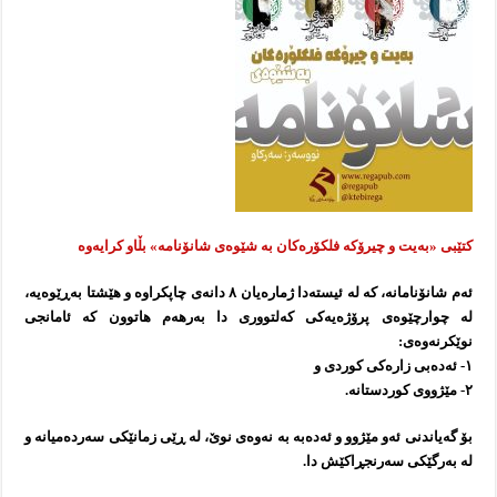
کتێبی «بەیت و چیرۆکە فلکۆرەکان بە شێوەی شانۆنامە» بڵاو کرایەوە
ئه‌م شانۆنامانه‌، كه‌ له‌ ئیسته‌دا ژماره‌یان ۸ دانه‌ی چاپكراوه‌ و هێشتا به‌ڕێوه‌یه‌،
له‌ چوارچێوه‌ی پرۆژه‌یه‌كی كه‌لتووری دا به‌رهه‌م هاتوون كه‌ ئامانجی
نوێكرنه‌وه‌ی:
۱- ئه‌ده‌بی زاره‌كی كوردی و
۲- مێژووی كوردستانه‌.
بۆ گه‌یاندنی ئه‌و مێژوو و ئه‌ده‌به‌ به‌ نه‌وه‌ی نوێ، له‌ ڕێی زمانێكی سه‌رده‌میانه‌ و
له‌ به‌رگێكی سه‌رنجڕاكێش دا.