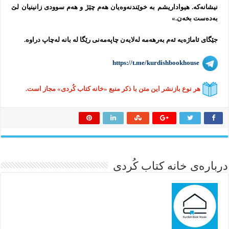
نیشانه‌كه‌. هیواداریشم به‌ خوێندنه‌وه‌یان هه‌م چێژ و هه‌م سوودی زانینیان لێ
به‌ده‌ست بخه‌ن.»
جێگای ئاماژەیە ئەم بەرهەمە لەلایەن چاپەمەنی رێگا لە بانە لەچاپ دراوە.
https://t.me/kurdishbookhouse
هر نوع بازنشر این متن با ذکر منبع «خانه کتاب کُردی» مجاز است.
درباره‌ی خانه کتاب کُردی