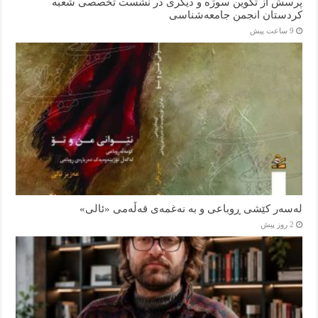
پرسش از تکوین سوژه و دیگری در نشست تخصصی شعبه
کردستان انجمن جامعه‌شناسی
9 ساعت پیش
لەسەر کێشی ڕوباعی و به نەغمەی قەڵەمی «ئالی»
2 روز پیش