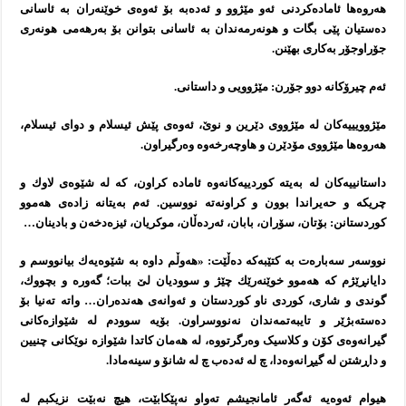
هه‌روه‌ها ئاماده‌كردنی ئه‌و مێژوو و ئه‌ده‌به‌ بۆ ئه‌وه‌ی خوێنه‌ران به‌ ئاسانی
ده‌ستیان پێی بگات و هونه‌رمه‌ندان به‌ ئاسانی بتوانن بۆ به‌رهه‌می هونه‌ری
جۆراوجۆر به‌كاری بهێنن.
ئه‌م چیرۆكانه‌ دوو جۆرن: مێژوویی و داستانی.
مێژوویییه‌كان له‌ مێژووی دێرین و نوێ، ئه‌وه‌ی پێش ئیسلام و دوای ئیسلام،
هه‌روه‌ها مێژووی مۆدێرن و هاوچه‌رخه‌وه‌ وه‌رگیراون.
داستانییه‌كان له‌ به‌یته‌ كوردییه‌كانه‌وه‌ ئاماده‌ كراون، كه‌ له‌ شێوه‌ی لاوك و
چریكه‌ و حه‌یراندا بوون و كراونه‌ته‌ نووسین. ئه‌م به‌یتانە‌ زاده‌ی هەموو
كوردستانن: بۆتان، سۆران، بابان، ئه‌رده‌ڵان، موكریان، ئیزه‌دخه‌ن و بادینان…
نووسەر سەبارەت بە کتێبەکە دەڵێت: «هه‌وڵم داوه‌ به‌ شێوه‌یه‌ك بیانووسم و
دایانڕێژم كه‌ هه‌موو خوێنه‌رێك چێژ و سوودیان لێ ببات؛ گه‌وره‌ و بچووك،
گوندی و شاری، كوردی ناو كوردستان و ئه‌وانه‌ی هه‌نده‌ران… وا‌ته‌ ته‌نیا بۆ
ده‌سته‌بژێر و تایبه‌تمه‌ندان نه‌نووسراون. بۆیه‌ سوودم له‌ شێوازه‌كانی
گیرانه‌وه‌ی كۆن و كلاسیک وه‌رگرتووه‌، له‌ هه‌مان كاتدا شێوازه‌ نوێكانی چنیین
و داڕشتن له‌ گیڕانه‌وه‌دا، چ له‌ ئه‌ده‌ب چ له‌ شانۆ و سینه‌مادا.
هیوام ئه‌وه‌یه‌ ئه‌گه‌ر ئامانجیشم ته‌واو نه‌پێكابێت، هیچ نه‌بێت نزیكبم له‌