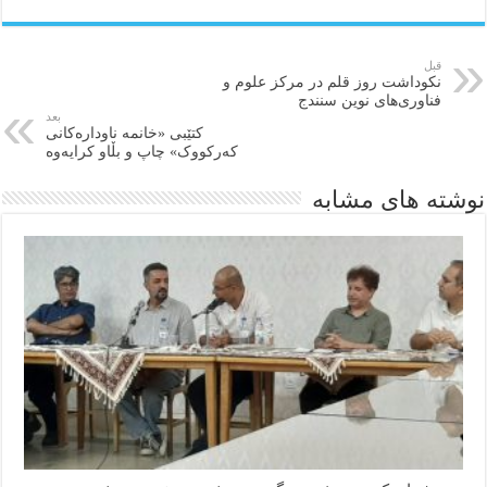
قبل
نکوداشت روز قلم در مرکز علوم و
فناوری‌های نوین سنندج
بعد
کتێبی «خانمە ناودارەکانی
کەرکووک» چاپ و بڵاو کرایەوە
نوشته های مشابه