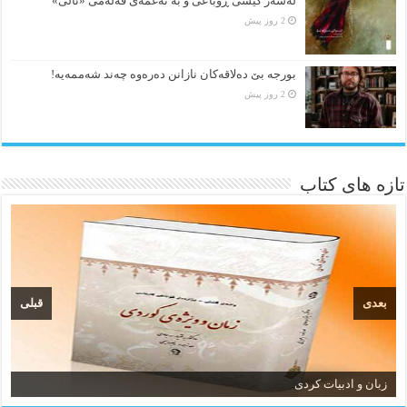
لەسەر کێشی ڕوباعی و به نەغمەی قەڵەمی «ئالی»
2 روز پیش
بورجە بێ دەلاقەکان نازانن دەرەوە چەند شەممەیە!
2 روز پیش
تازه های کتاب
بعدی
قبلی
زبان و ادبیات کردی