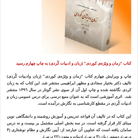
کتاب “زمان و وێژەی کوردی” (زبان و ادبیات كُردی) بە چاپ چهارم رسید
چاپ و ویرایش چهارم کتاب “زمان و وێژەی کوردی” (زبان وادبیات كُردی)
تالیف دکتر بختیار سجادی و مظهر ابراهیمی منتشر شد. این کتاب کە بە زبان
کردی نگاشتە شدە و چاپ اول آن از سوی نشر گوتار در سال ۱۳۹٦ منتشر
شد، اثری آموزشی است کە بە عنوان منبع درسی برای درس عمومی زبان و
ادبیات كُردی در مقطع کارشناسی بە نگارش درآمدە است.
این کتاب کە در تالیف آن قواعد تدریس و آموزش روشمند و دانشگاهی نوین
مبنای کار قرار گرفتە است، در سە بخش اصلی مشتمل بر بیست و نە درس
سامان یافتە است کە عناوین آن عبارتند از: آیین نگارش و نظام نوشتاری (۴
درس)، دستور زبان (۳ درس)، ادبیات و متون (۲۲ درس).