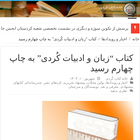
لەسەر کێشی ڕوباعی و به نەغمەی قەڵەمی «ئالی»
پرسش از تکوین سوژه و دیگری در نشست تخصصی شعبه کردستان انجمن جام
خانه
/
اخبار و رویدادها
/
کتاب “زبان و ادبیات كُردی” بە چاپ چهارم رسید
کتاب “زبان و ادبیات كُردی” بە چاپ
چهارم رسید
خانه کتاب کُردی
شهریور ۱۰, ۱۴۰۳
اخبار و رویدادها
,
بولتن مجلات
,
پیشنهاد تحریریه
,
تازەهای نشر
,
چندرسانه‌ای
,
کتابهای
پیشنهادی
,
معرفی و نقد
,
نویسندگان و مترجمان
نظری بدهید