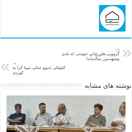
قبل
گرووپی هاوڕێیانی خوێنەر، لە یادی
پێنجهەمین ساڵەیاندا
بعد
كتێبێكی ئەبوو عەلی سینا كرا بە
كوردی
نوشته های مشابه