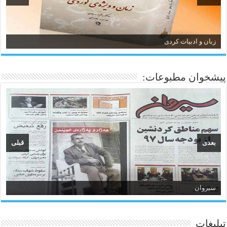
زبان و ادبیات کردی
پیشخوان مطبوعات:
بعدی
قبلی
سیروان
تبلیغات
ئاژانسی هەواڵی مێهر