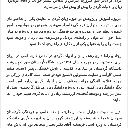
کُردی از دیگر سو، ضرورت تدریس و كُنکاش بیشتر جوانب و ابعاد گوناگون
زبان و ادبیات کُردی را بیش از پیش نمایان می‌سازد.
امروزە آموزش و پژوهش در حوزە زبان کُردی بە مثابەی یکی از شاخص‌های
جدی در توسعە متوازن فرهنگی قلمداد می‌شود. همچنین در مواجهە با امور
خطیری نظیر بحران هویت و تهاجم فرهنگی در دورە معاصر و بە ویژە در میان
نسل جوان می‌توان از رابطەی نزدیک و دوسویەی میان زبان و هویت سود
جست و آن را بە عنوان یکی از راهکارهای راهبردی لحاظ نمود.
ایجاد و راەاندازی رشتە زبان و ادبیات کُردی در مقطع کارشناسی در ایران
برای نخستین بار در مهرماە سال ١٣٩٤ در دانشگاه كُردستان صورت پذیرفت.
دانشگاه کُردستان در سال‌های گذشتە با تلاش خستگی‌ناپذیر اعضای هیئت
علمی کارآمد و حمایت مسئولین دلسوز خود توانستە است گام‌های بزرگی در
جهت اعتلا و بالندگی جوانب مختلف زبان و ادبیات کُردی بردارد. امید است
دیگر دانشگاه‌های کشور نیز، و بە ویژە دانشگاه‌های مناطق کُردنشین، بیش از
پیش در رشد و توسعە گنجینەی ارزشمند زبان و ادبیات کُردی سهم خود را ایفا
نمایند.
بدین مناسبت سزاوار است از طرف جامعە علمی و فرهنگی كُردستان
قدردان خدمات شایستە و ارزشمند گروە زبان و ادبیات كُردی دانشگاە
کردستان بە ویژە استاد فرهیختە آقای دکتر بختیار سجادی بود کە تلاش های