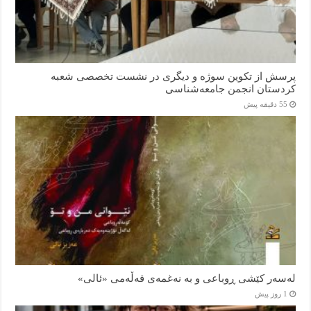
پرسش از تکوین سوژه و دیگری در نشست تخصصی شعبه
کردستان انجمن جامعه‌شناسی
55 دقیقه پیش
لەسەر کێشی ڕوباعی و به نەغمەی قەڵەمی «ئالی»
1 روز پیش