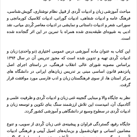
مباحث آموزشی زبان و ادبیات كُردی از قبیل نظام نوشتاری، گویش.شناسی،
فرهنگ عامە و ادبیات شفاهی، ادبیات گورانی، ادبیات کلاسیک کورمانجی و
سورانی، شعر و ادبیات داستانی و نمایشی در ادبیات معاصر كُردی میانی، نقد
ادبی بە شیوەای طبقەبندی شدە همراه با تمرین در این اثر گنجاندە شدە
است.
این کتاب بە عنوان مادە آموزشی درس عمومی اختیاری (دو واحدی) زبان و
ادبیات كُردی تهیە و تدوین شدە است کە مجوز تدریس آن در سال ۱۳۹۴
براساس مصوبە شورای عالی انقلاب فرهنگی، در راستای اجرای اصل
پانزدهم قانون اساسی مبنی بر تدریس زبان‌های ایرانی در دانشگاه های
مرکز استان ها، از سوی فرهنگستان زبان و ادب فارسی مورد موافقت قرار
گرفت.
نظر بە جایگاە والا و مبنایی گنجینە غنی زبان و ادبیات كُردی و ظرفیت علمی و
آکادمیک آن، امیدست این تلاش ارزشمند سنگ بنای تکوین و توسعە زبان و
ادبیات كُردی در سطوح وسیع تر دانشگاهی و آموزشی کشور گردد.
جایگاه رفیع، گستردگی فراوان و پیشینەی غنی زبان کُردی از سویی، و تنوع
مضامین انسانی و جهان‌شمول و بن‌مایەهای اصیل آیینی و فرهنگی ادبیات