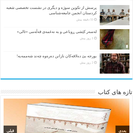
پرسش از تکوین سوژه و دیگری در نشست تخصصی شعبه
کردستان انجمن جامعه‌شناسی
55 دقیقه پیش
لەسەر کێشی ڕوباعی و به نەغمەی قەڵەمی «ئالی»
1 روز پیش
بورجە بێ دەلاقەکان نازانن دەرەوە چەند شەممەیە!
2 روز پیش
تازه های کتاب
بعدی
قبلی