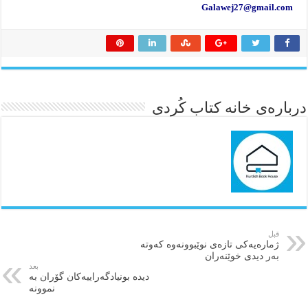
Galawej27@gmail.com
درباره‌ی خانه کتاب کُردی
قبل
ژمارەیەكی تازەی نوێبوونەوە كەوتە
بەر دیدی خوێنەران
بعد
دیدە بونیادگەراییەكان گۆران بە
نموونە