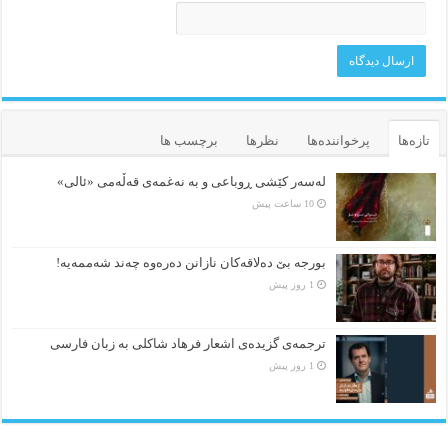
تازه‌ها
پرخواننده‌ها
نظرها
برچسب ها
لەسەر کێشی ڕوباعی و به نەغمەی قەڵەمی «ئالی»
10 ساعت پیش
بورجە بێ دەلاقەکان نازانن دەرەوە چەند شەممەیە!
1 روز پیش
ترجمه‌ی گزیده‌‌ی اشعار فرهاد شاکلی به زبان فارسی
1 روز پیش