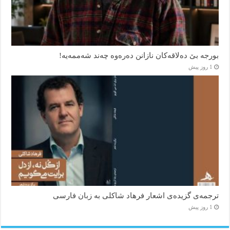
بورجە بێ دەلاقەکان نازانن دەرەوە چەند شەممەیە!
1 روز پیش
ترجمه‌ی گزیده‌‌ی اشعار فرهاد شاکلی به زبان فارسی
1 روز پیش