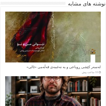
نوشته های مشابه
لەسەر کێشی ڕوباعی و به نەغمەی قەڵەمی «ئالی»
10 ساعت پیش