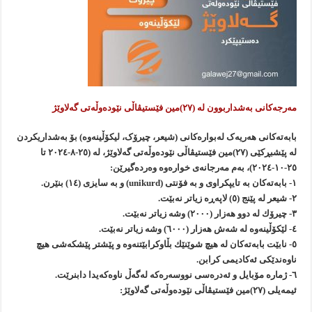
مەرجەكانی بەشداربوون لە (٢٧)مین فێستیڤاڵی نێودەوڵەتی گەلاوێژ
بابەتەکانی هەریەک لەبوارەکانی (شیعر، چیرۆک، لیکۆڵینەوە) بۆ بەشداریکردن
لە پێشبڕکێی (٢٧)مین فێستیڤاڵی نێودەوڵەتی گەلاوێژ، لە (٢٥-٨-٢٠٢٤ تا
٢٥-١٠-٢٠٢٤)، بەم مەرجانەی خوارەوە وەردەگیرێن:
١- بابەتەكان بە تایپكراوی و بە فۆنتی (unikurd) و بە سایزی (١٤) بنێرن.
٢- شیعر لە پێنج (٥) لاپەڕە زیاتر نەبێت.
٣- چیرۆك لە دوو هەزار (٢٠٠٠) وشە زیاتر نەبێت.
٤- لێكۆڵینەوە لە شەش هەزار (٦٠٠٠) وشە زیاتر نەبێت.
٥- نابێت بابەتەكان لە هیچ شوێنێك بڵاوكرابێتنەوە و پێشتر پێشكەشی هیچ
ناوەندێكی ئەكادیمی كرابن.
٦- ژمارە مۆبایل و ئەدرەسی نووسەرەكە لەگەڵ ناوەكەیدا دابنرێت.
ئیمەیلی (٢٧)مین فێستیڤاڵی نێودەوڵەتی گەلاوێژ: