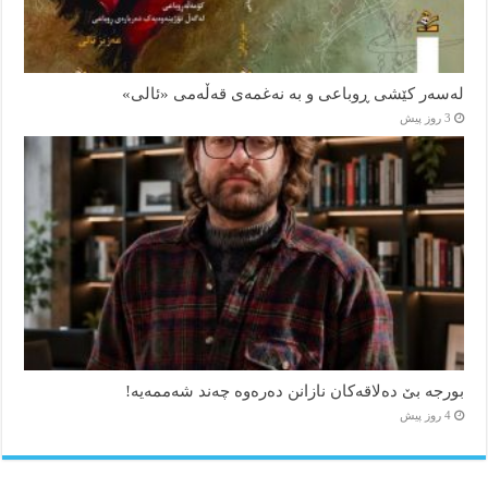
لەسەر کێشی ڕوباعی و به نەغمەی قەڵەمی «ئالی»
3 روز پیش
بورجە بێ دەلاقەکان نازانن دەرەوە چەند شەممەیە!
4 روز پیش