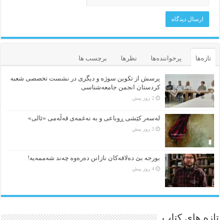
تازه‌ها
پرخواننده‌ها
نظرها
برچسب ها
پرسش از تکوین سوژه و دیگری در نشست تخصصی شعبه
کردستان انجمن جامعه‌شناسی
2 روز پیش
لەسەر کێشی ڕوباعی و به نەغمەی قەڵەمی «ئالی»
3 روز پیش
بورجە بێ دەلاقەکان نازانن دەرەوە چەند شەممەیە!
4 روز پیش
تازه های کتاب