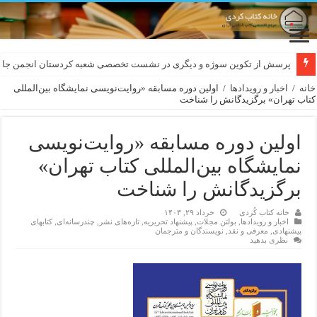
لەسەر کێشی ڕوباعی و به نەغمەی قەڵەمی «ئالی»
پرسش از تکوین سوژه و دیگری در نشست تخصصی شعبه کردستان انجمن جام
خانه
/
اخبار و رویدادها
/
اولین دوره مسابقه «روایت‌نویسی نمایشگاه بین‌المللی
کتاب تهران» برگزیدگانش را شناخت
اولین دوره مسابقه «روایت‌نویسی
نمایشگاه بین‌المللی کتاب تهران»
برگزیدگانش را شناخت
خانه کتاب کُردی
خرداد ۲۹, ۱۴۰۳
اخبار و رویدادها
,
بولتن مجلات
,
پیشنهاد تحریریه
,
تازەهای نشر
,
چندرسانه‌ای
,
کتابهای
پیشنهادی
,
معرفی و نقد
,
نویسندگان و مترجمان
نظری بدهید