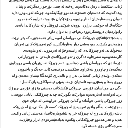
نه‌گبه‌تی و ناشیرینییه‌كانی ژیانیان نیشان ده‌دات، به‌تایبه‌تی لایه‌نی توندوتیژی
ژیانی سێكسیان زه‌ق ده‌كاته‌وه‌. ره‌خنه‌ له‌ چینی بۆرجواز ده‌گرێت و پێیان
پێده‌كه‌نێت كه‌ ده‌ستیان خستۆته‌ هه‌موو جێگایه‌كه‌وه‌، چونكه‌ له‌و باوه‌ڕه‌دایه‌
ئه‌وان ره‌سه‌نایه‌تیان له‌ناوبردووه‌ و دۆخێكیان هێناوه‌ته‌ ئاراوه‌ كه‌ هه‌موو
جێگایه‌ك له‌ حوكمی بازاڕدا بووه‌ته‌ شوێنی فڕوفێڵ و له‌ شاره‌كاندا یانه‌ی
رابواردنیان دروستكردووه‌ ره‌واجیان به‌ تاوان داوه‌.
بابه‌ت(Subject)ی چیرۆكه‌كانی موپاسان له‌وه‌ زیاتر هه‌مه‌جۆره‌ كه‌ بتوانرێت
ریزبه‌ندی بكرێت. دوو به‌شی دیار به‌ناوبانگترین كورته‌چیرۆكه‌كانی ئه‌ویان
ده‌خوڵقاند، ئه‌و چیرۆكانه‌ی كه‌ راسته‌وخۆ له‌ ئه‌زموونی ئه‌و ماوه‌یه‌ی
كارمه‌ندییه‌وه‌ سه‌رچاوه‌ ده‌گرن و ئه‌و چیرۆكانه‌ی تایبه‌تن به‌ جووتیارانی
نۆرماندی كه‌ موپاسان باشی ده‌ناسین. ئه‌م چیرۆكانه‌، زۆریان باسی رووداوی
ده‌گمه‌ن و چاوه‌ڕواننه‌كراوی سێكسی، دڕنده‌ییه‌كانی جه‌نگ و یاخبوون
ده‌كه‌ن، وێنه‌ی ژیانی كه‌سانی نه‌زان و ناله‌باری كۆمه‌ڵگا نیشان ده‌ده‌ن و له‌
رووی به‌ها و به‌هێزییه‌وه‌ ئاستیان نزمه‌، به‌پێی ئینسیلكلۆپیدیای كاسل:
«گی دی موپاسان، فۆرمی چیرۆكی تێكشكاند، ده‌ستی بۆ زۆر فۆرمی چیرۆك
برد. له‌وانه‌یه‌ له‌باره‌یه‌وه‌ بتوانرێت بگوترێت چه‌ند چیرۆكێكی نایابی نووسی،
زۆر چیرۆكی باشی خوڵقاند و گه‌لێ چیرۆكی خراپیشی له‌ دوای خۆی
به‌جێهێشت. به‌ڵام واقیع ئه‌وه‌یه‌ چ له‌ چیرۆكه‌ كه‌مه‌ نایابه‌كانی، چ له‌ چیرۆكه‌
باشه‌ زۆره‌كانی و چ له‌ چیرۆكه‌ خراپه‌ بێشوماره‌كانیدا، هه‌ستی ژیانی واقیعی
هه‌یه‌ و هه‌ر هه‌موو چیرۆكه‌كانی پێكه‌وه‌ به‌یادهێنه‌ره‌وه‌ی ئازار وچێژن.»
مه‌رجه‌كانی پۆی خسته‌ لاوه‌