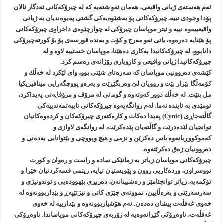
ئه‌م هه‌سته‌ی ژیانی واقیعی، هه‌مان ئه‌و شته‌یه‌ كه‌ له‌ چیرۆكه‌كانی ئه‌دگار ئالان
پۆدا وجودی نییه‌. چیرۆكه‌كانی پۆ به‌شێوه‌یه‌كی گشتی په‌یوه‌ندیان به‌ ژیانی
واقیعییه‌وه‌ نییه‌ و ئیتر موپاسان چیرۆكی له‌ چوارچێوه‌ی داخراوی چیرۆكه‌كانی
پۆ هێنایه‌ ده‌ره‌وه‌، یانی ئه‌و مه‌رج و كۆت و به‌نده‌ قورسه‌ی پۆ بۆ كورته‌چیرۆكی
دانابوو، له‌ چیرۆكه‌كانیدا به‌كاری ده‌هێنا، موپاسان خستییه‌ لاوه‌ و له‌
چیرۆكه‌كانیدا ژیانی واقیعی و كاروباری رۆژانه‌ی ره‌سم كرد.
كێشه‌ی ده‌روونیی موپاسان كه‌ سه‌ره‌تای شێتی بوو، وای لێكرد له‌ خه‌ڵك و
كۆمه‌ڵگا بێزار بێت و روویان لێ وه‌ربگێڕێت و به‌ره‌و پووچگه‌رایی میتافیزیكیا
مل بنێت. له‌ خه‌ڵك دوور كه‌وته‌وه‌ و گومانی له‌ مرۆڤ و مرۆڤایه‌تی په‌یداكرد،
ئومێدی به‌ ئاینده‌ نه‌ما. له‌م روانگه‌یه‌وه‌ چیرۆكه‌كانی تایبه‌تمه‌ندییه‌كی
گاڵته‌جاڕی (Cynic) په‌یدا ده‌كات و كاره‌كته‌ری چیرۆكه‌كان و كرده‌وه‌كانیان
توانجیان لێده‌درێت و گاڵته‌یان پێده‌كرێت، له‌ روانگه‌ی لاوازی و
كه‌موكووڕیانه‌وه‌ باس ده‌كرێن و نزمی و هیچ وپووچی و بێتوانایی به‌ده‌نی و
ده‌روونیان زه‌ق ده‌كرێته‌وه‌.
چیرۆكه‌كانی موپاسان زیاتر به‌ زمانێكی ساده‌ و راست و ره‌وان و كورت
نووسراون، ورده‌كاریی روون و پێویستیان تیایه‌، ریتمی قسه‌كردنیان خێرا و
تۆكمه‌یه‌. زیاتر توانجئامێز و ره‌شبینانه‌ن، ده‌ربڕی بێهووده‌یی و توندوتیژی و
سه‌رسه‌رێتی و به‌ره‌ڵایین، نموونه‌ی چێژی كاتی و تیژتێپه‌ڕ و بێداربوونه‌وه‌ له‌
خه‌وی غه‌فڵه‌ت پیشان ده‌ده‌ن. ئه‌م هۆشیاربوونه‌وه‌ و بێدارییه‌ له‌ خه‌وی
غه‌فڵه‌ت، ناوه‌ڕۆكی گێڕانه‌وه‌یه‌ له‌ زۆربه‌ی چیرۆكه‌كانی موپاساندا. ناوه‌ڕۆكی