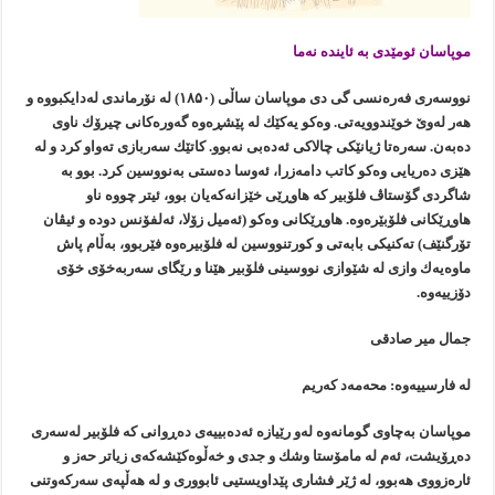
موپاسان ئومێدی به‌ ئاینده‌ نه‌ما
نووسه‌ری فه‌ره‌نسی گی دی موپاسان ساڵی (۱۸۵۰) له‌ نۆرماندی له‌دایكبووه‌ و
هه‌ر له‌وێ خوێندوویه‌تی. وه‌كو یه‌كێك له‌ پێشڕه‌وه‌ گه‌وره‌كانی چیرۆك ناوی
ده‌به‌ن. سه‌ره‌تا ژیانێكی چالاكی ئه‌ده‌بی نه‌بوو. كاتێك سه‌ربازی ته‌واو كرد و له‌
هێزی ده‌ریایی وه‌كو كاتب دامه‌زرا، ئه‌وسا ده‌ستی به‌نووسین كرد. بوو به‌
شاگردی گۆستاڤ فلۆبیر كه‌ هاوڕێی خێزانه‌كه‌یان بوو، ئیتر چووه‌ ناو
هاوڕێكانی فلۆبێره‌وه‌. هاوڕێكانی وه‌كو (ئه‌میل زۆلا، ئه‌لفۆنس دوده‌ و ئیڤان
تۆرگنێف) ته‌كنیكی بابه‌تی و كورتنووسین له‌ فلۆبیره‌وه‌ فێربوو، به‌ڵام پاش
ماوه‌یه‌ك وازی له‌ شێوازی نووسینی فلۆبیر هێنا و رێگای سه‌ربه‌خۆی خۆی
دۆزییه‌وه‌.
جمال میر صادقی
له‌ فارسییه‌وه‌: محه‌مه‌د كه‌ریم
موپاسان به‌چاوی گومانه‌وه‌ له‌و رێیازه‌ ئه‌ده‌بییه‌ی ده‌ڕوانی كه‌ فلۆبیر له‌سه‌ری
ده‌ڕۆیشت، ئه‌م له‌ مامۆستا وشك و جدی و خه‌ڵوه‌كێشه‌كه‌ی زیاتر حه‌ز و
ئاره‌زووی هه‌بوو، له‌ ژێر فشاری پێداویستیی ئابووری و لە هەڵپەی سه‌ركه‌وتنی