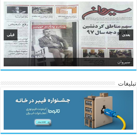
بعدی
قبلی
سیروان
تبلیغات
ئاژانسی هەواڵی مێهر