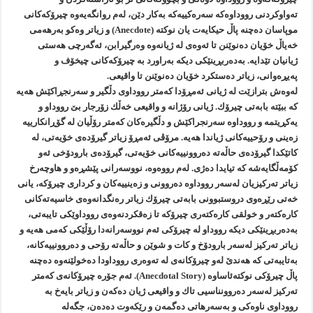
ته‌واوكردنی رووداوه‌كه‌ سه‌ره‌كییه‌كه‌ به‌كار دێن، له‌م روانگه‌یه‌وه‌ چیرۆكه‌كانی
موپاسان ده‌چنه‌ پاڵ حیكایه‌ت یان نوكته‌ (Anecdote) و زیاتر وه‌كو به‌رهه‌می
خه‌یاڵ خۆیان ده‌نوێنن تا ئه‌وه‌ی له‌ ژیانه‌وه‌ وه‌رگیرابن، ئه‌گه‌رچی هه‌ستی
ژیانیان تێدایه‌. به‌ده‌ربڕینێكی دیكه‌ به‌راورد به‌ چیرۆكه‌كانی چیخۆف و
په‌یڕه‌وانی، زیاتر ده‌ستكرد خۆیان ده‌نوێنن تا واقیعی.
له‌وه‌ش بترازێت له‌ ژیانی ئه‌مڕۆدا كه‌متر رووداوی دڵگیر و سه‌رنجڕاكێش هه‌یه‌
كه‌ ببێته‌ بابه‌تی چیرۆك. ژیانی رۆژانه‌ و واقیعی خه‌ڵك زۆرجار بێ رووداو و
یه‌كڕیتمه‌ و رووداوه‌ سه‌رنجراكێش و دڵگیره‌كان كه‌متر رۆڵیان له‌ گۆڕانكارییه‌
زه‌ینی و رۆحییه‌كانی ژیاندا هه‌یه‌. مرۆڤی ئه‌مڕۆ زیاتر گیرۆده‌ی خۆیه‌تی، له‌
كاتێكدا گیرۆده‌ی حاڵه‌ته‌ ده‌روونییه‌كانی خۆیه‌تی، گیرۆده‌ی بارودۆخی ئه‌و
كۆمه‌ڵگایه‌شه‌ كه‌ تیایدا ده‌ژی. له‌م رووه‌وه‌، نووسه‌رانی پێشڕه‌و و هاوچه‌رخ
زیاتر ته‌ركیزیان له‌سه‌ر رووداوه‌ ده‌روونی و زه‌ینییه‌كان و كرداری چیرۆكه‌، یانی
خه‌تی رێڕه‌وی دروستبوونی بابه‌تی چیرۆك زیاتر ره‌نگدانه‌وه‌ی خاسیه‌ته‌كانی
كاره‌كته‌ر و خولقی كاره‌كته‌ری چیرۆكه‌ تا زه‌قكردنه‌وه‌ی رووداوێكی تایبه‌تی،
به‌ده‌ربڕینێكی دیكه‌ رووداو له‌ چیرۆكی ئه‌م نووسه‌رانه‌دا رۆڵێكی كه‌می هه‌یه‌ و
زیاتر ته‌ركیز له‌سه‌ر بارودۆخ و كات و شوێن و حاڵه‌ته‌ رۆحی و ده‌روونییه‌كانه‌،
به‌تایبه‌تی كه‌ هه‌ندێ له‌و چیرۆكانه‌ی له‌ ته‌وه‌ری رووداودا ده‌خولێنه‌وه‌ ده‌چنه‌
پاڵ چیرۆكی نوكته‌ئاساوه‌ (Anecdotal Story). ئه‌م جۆره‌ چیرۆكانه‌ی كه‌متر
ته‌ركیز له‌سه‌ر ده‌روونناسیی تاك و واقیعی ژیان ده‌كه‌ن و زیاتر بایه‌خ به‌
رووداوی ناوه‌كی و به‌سه‌رهاتی ده‌گمه‌ن و رێكه‌وت ده‌ده‌ن، جگه‌له‌