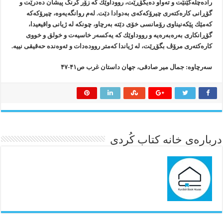
راده‌چڵه‌كێنێت و ته‌واو ده‌یگۆڕێت، رووداوێك كه‌ زۆر گرنگ پیشان ده‌درێت و
گۆڕانی كاره‌كته‌ری چیرۆكه‌كه‌ی به‌دوادا دێت. له‌م روانگه‌یه‌وه‌، چیرۆكه‌كه‌
كه‌مێك پێكه‌نیناوی رۆمانسی خۆی دێته‌ به‌رچاو، چونكه‌ له‌ ژیانی واقیعیدا،
گۆڕانكاری به‌ره‌به‌ره‌یه‌ و رووداوێك كه‌ یه‌كسه‌ر خاسیه‌ت و خولق و خووی
كاره‌كته‌ری مرۆڤ بگۆڕێت، له‌ ژیاندا كه‌متر رووده‌دات و ئه‌وه‌نده‌ حه‌قیقی نییه‌.
سه‌رچاوه‌: جمال میر صادقی، جهان داستان غرب ص۴۱-۴۷
درباره‌ی خانه کتاب کُردی