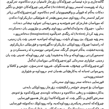
گاڵته‌جاڕی و دژه‌ ئینسانی چیرۆكه‌كان زۆرجار ئاستیان نزم ده‌كاته‌وه‌، ته‌ركیزی
زیاد له‌ پێویست له‌سه‌ر رووداو (Accident) ئه‌گه‌رچی چیرۆكه‌كان خۆش و دڵگیر
ده‌كات به‌ڵام له‌ قووڵی و واقیعیبوونیان كه‌م ده‌كاته‌وه‌. كورته‌چیرۆكه‌كانی زیاتر
ته‌ركیز له‌سه‌ر یه‌ك رووداوی سه‌رسوڕهێنه‌ر له‌ شوێنێكی دیاریكراودا ده‌كه‌ن
كه‌ موپاسان شاره‌زای ئه‌و شوێنه‌یه‌ و به‌وردییه‌كی ته‌واوه‌ نیشانی ده‌دات.
ده‌ڵین: «چیرۆك به‌دوایه‌كداهاتنی رووداوی واقیعی و مێژوویی یان ده‌سكرده‌،
به‌م پێیه‌ كردار (Action) له‌ رێگه‌ی خه‌یاڵه‌وه‌ (Imagination) ده‌خاته‌ڕوو.»
به‌م پێیه‌ چیرۆك بێ رووداو نابێت، رووداوه‌كه‌ له‌وانه‌یه‌ عه‌ینی بێت یان زه‌ینی،
له‌ راستیدا چیرۆك رووداوێكی دیاریكراو ده‌گێڕێته‌وه‌ و فۆرمێكی دیاریكراوی
پێده‌به‌خشێت، به‌ڵام ئه‌وه‌ی گرنگه‌، سه‌ركه‌وتنی نووسه‌ره‌ له‌ ره‌سمكردن و
ته‌سه‌وركردنی رووداوه‌كه‌ و مانا به‌خشیندا پێی، ئیتر رووداوه‌كه‌ عه‌ینی بێت یان
زه‌ینی. جیاوازی سه‌ره‌كی كورته‌چیرۆكه‌كانی موپاسان له‌گه‌ڵ
كورته‌چیرۆكه‌كانی چیخۆف، هه‌مه‌نگوای، شروود ئه‌ندرسۆن، جۆیس و كافكا و
په‌یڕه‌وانی ئه‌مانه‌ له‌ به‌كارهێنانی هه‌مان ئه‌م «رووداوه‌«و شێوازی
خستنه‌ڕوویه‌تی.
قورسایی ده‌خاته‌ سه‌ر رووداوی سه‌ره‌كی
موپاسان بۆ ئه‌وه‌ی خوێنه‌ر رابكێشێت، زۆرجار رووداوێكی بابه‌تی
به‌كارده‌هێنێت و زه‌قی ده‌كاته‌وه‌ و ده‌یخاته‌ ناوه‌ندی چیرۆكه‌كه‌وه‌ بۆ ئه‌وه‌ی
سه‌رنجڕاكێش و دڵگیر بێت. له‌ چیرۆكه‌كانیدا زۆرجار هه‌موو قورسایی
چیرۆكه‌كه‌ له‌سه‌ر په‌یكه‌ری رووداوه‌كه‌یه‌، واته‌ رووداوێك ده‌كه‌وێته‌ قورسایی
چیرۆكه‌كه‌وه‌ و رووداوه‌ لاوه‌كی و بچووكه‌كانی تر بۆ ئاراسته‌كردن و