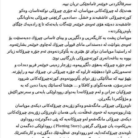
سه‌رقاڵكردنی خوێنه‌ر ئامانجێكی تریان نییه‌.
هه‌ندێك له‌ چیرۆكه‌كانی موپاسان، له‌ جۆری چیرۆكی نوكته‌ئاسان، وه‌كو
كورته‌چیرۆكی عاشقبه‌ند و خشڵ. «ساده‌یی گرێچنی چیرۆكی به‌ناوبانگی
عاشقبه‌ند ده‌بێته‌ هۆی ئه‌وه‌ی خوێنه‌ر تێنه‌گات بابه‌ته‌كه‌ تا چ راده‌یه‌ك جێگای
باوه‌ڕپێكردنه‌«
موپاسان پشت به‌ كاریگه‌ریی و دڵگیریی و بینای ئاسانی چیرۆك ده‌به‌ستێت بۆ
ئه‌وه‌ی بتوانێت له‌ ده‌ستدانی مانای قووڵی چیرۆك له‌چاوی خوێنه‌ر بشارێته‌وه‌.
له‌ راستیدا موپاسان دوای ئۆ. هێنری به‌ بڵاوكردنه‌وه‌ی ئه‌م جۆره‌ چیرۆكانه‌ زیاتر
بووه‌ به‌ بناغه‌دانه‌ری كورته‌چیرۆكی بازرگانیی نوێ.
ئه‌م جۆره‌ چیرۆكه‌ به‌هۆی دڵگیرییه‌وه‌، زۆرجار زه‌ینی خوێنه‌ر فریو ده‌دات و
ته‌سه‌ورێكی ئاوا ده‌هێنێته‌ ئاراوه‌ كه‌ جۆره‌ چیرۆكی تر، چیرۆك نییه‌ و راپۆرته‌.
بێهۆ نییه‌ كه‌ ساڵانێكی زۆر دوای بڵاوبوونه‌وه‌ی كورته‌چیرۆكه‌كانی شروود
ئه‌ندرسۆن، هه‌مه‌نگوای و كافكا و … هێشتا كه‌سانێك په‌یدا ده‌بن كه‌ به‌
چیرۆكیان نه‌زانن و له‌م چیرۆكانه‌دا به‌دوای رووداوێكی بابه‌تی و سه‌رنجڕاكێش
و مژۆڵكه‌ردا بگه‌ڕێن.
ناوه‌ڕۆكی چیرۆكی مانگه‌شه‌و وه‌كو زۆربه‌ی چیرۆكه‌كانی دیكه‌ی موپاسان
بێداربوونه‌وه‌یه‌ له‌ خه‌وی غه‌فڵه‌ت، یانی هه‌مان ناوه‌ڕۆكی زۆربه‌ی چیرۆكه‌كانی
دیكه‌ی. چیرۆكی مانگه‌شه‌و له‌و چیرۆكانه‌یه‌ كه‌ پێی ده‌گوترێت رووداوی
به‌ڕێكه‌وت یان چیرۆكی گرێچن (Plotting Story ). رووداوێكی ده‌گمه‌ن له‌
ناوه‌ندی چیرۆكه‌كه‌دایه‌، ئه‌و رووداوه‌ی عه‌قڵیه‌تێك ده‌گۆڕێت و كاره‌كته‌رێك