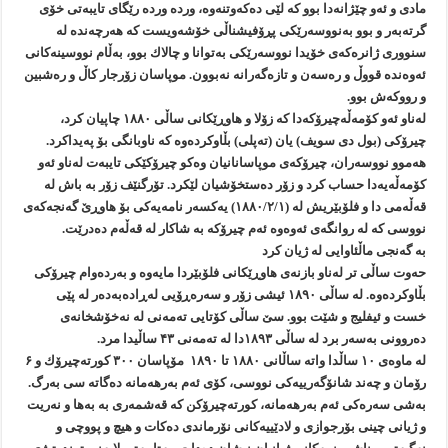
مادی و ئه‌و چێژانه‌دا بوو كه‌ لێی ده‌كه‌وتنه‌وه‌، ورده‌ ورده‌ رێگای تایبه‌تی خۆی
گرته‌به‌ر و بوو به‌نووسه‌رێكی پڕۆفیشناڵی خۆشه‌ویست كه‌ هه‌رچه‌نده‌ له‌
سنووری ژانره‌كه‌ی خۆیدا نووسه‌رێكی به‌توانا و چالاك بوو، به‌ڵام نووسینه‌كانی
ئه‌وه‌نده‌ قووڵ و ره‌سه‌ن و تازه‌گه‌رانه‌ نه‌بوون. موپاسان زۆرجار كاڵ و ره‌شبین
و رووكه‌ش بوو.
له‌ناو ئه‌و كۆمه‌ڵه‌چیرۆكه‌دا كه‌ زۆلا و هاوڕێكانی ساڵی ۱۸۸۰ چاپیان كرد،
چیرۆكی (بول دی سویف) یان (ته‌پلی) بڵاوكرده‌وه‌ كه‌ ناوبانگی بۆ په‌یداكرد.
هه‌موو نووسه‌ران، چیرۆكه‌ی موپاسانانیان وه‌كو چیرۆكێكی تایبه‌ت له‌ناو ئه‌و
كۆمه‌ڵه‌یه‌دا حساب كرد و زۆر ده‌ستخۆشیان لێكرد. تۆرگنێف زۆر به‌ باش له‌
قه‌ڵه‌می دا و فلۆبێریش له‌ (۱۸۸۰/۲/۱) یه‌كسه‌ر نامه‌یه‌كی بۆ هاوڕێ گه‌نجه‌كه‌ی
نووسی كه‌ له‌ روانگه‌ی ئه‌وه‌وه‌ ئه‌م چیرۆكه‌ به‌ شاكار له‌ قه‌ڵه‌م ده‌درێت.
به‌ گه‌نجی ماڵئاوایی له‌ ژیان كرد
حه‌وت ساڵی تر له‌ناو بازنه‌ی هاوڕێكانی فلۆبێردا مایه‌وه‌ و به‌رده‌وام چیرۆكی
بڵاوكرده‌وه‌. له‌ ساڵی ۱۸۹۰ ئیشی زۆر و سه‌ره‌ڕۆیی له‌ڕاده‌به‌ده‌ر له‌ پێی
خست و ئیفلیج و شێت بوو. سێ ساڵی كۆتایی ته‌مه‌نی له‌ نه‌خۆشخانه‌ی
ده‌روونی به‌سه‌ر برد له‌ ساڵی ۱۸۹۳دا له‌ ته‌مه‌نی ۴۳ ساڵیدا مرد.
له‌ ماوه‌ی ۱۰ ساڵدا واته‌ ساڵانی ۱۸۸۰ تا ۱۸۹۰ مۆپاسان ۳۰۰ كورته‌چیرۆك و ۶
رۆمان و چه‌ند شانۆگه‌رییه‌كی نووسی، كۆی ئه‌م به‌رهه‌مانه‌ ده‌گاته‌ سی به‌رگ.
به‌شی سه‌ره‌كی ئه‌م به‌رهه‌مانه‌، كورته‌چیرۆكن كه‌ قه‌شمه‌ری به‌ به‌ها و نه‌ریت
و ژیانی چینی بۆرجوازی و لادێییه‌كانی نۆرماندی ده‌كات و هیچ و پووچی و