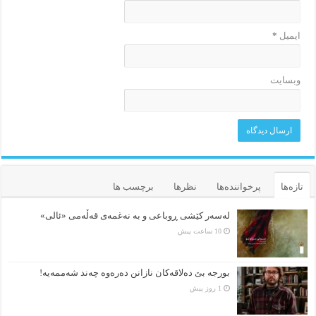
ایمیل
*
وبسایت
تازه‌ها
پرخواننده‌ها
نظرها
برچسب ها
لەسەر کێشی ڕوباعی و به نەغمەی قەڵەمی «ئالی»
10 ساعت پیش
بورجە بێ دەلاقەکان نازانن دەرەوە چەند شەممەیە!
1 روز پیش