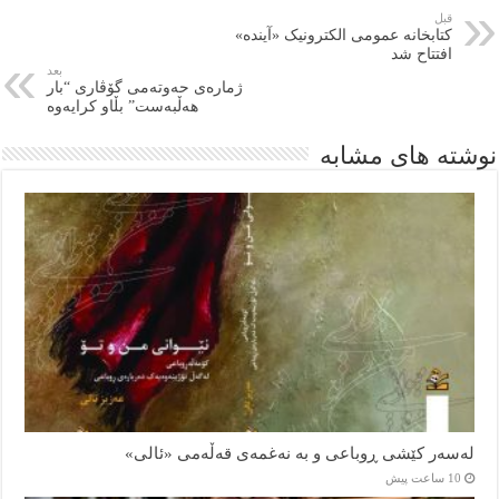
قبل
کتابخانه عمومی الکترونیک «آینده»
افتتاح شد
بعد
ژمارەی حەوتەمی گۆڤاری “بار
هەڵبەست” بڵاو کرایەوە
نوشته های مشابه
لەسەر کێشی ڕوباعی و به نەغمەی قەڵەمی «ئالی»
10 ساعت پیش