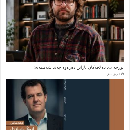
بورجە بێ دەلاقەکان نازانن دەرەوە چەند شەممەیە!
1 روز پیش