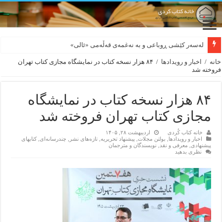
لەسەر کێشی ڕوباعی و به نەغمەی قەڵەمی «ئالی»
بورجە بێ دەلاقەکان نازانن دەرەوە چەند شەممەیە!
خانه
/
اخبار و رویدادها
/
۸۴ هزار نسخه کتاب در نمایشگاه مجازی کتاب تهران
فروخته شد
۸۴ هزار نسخه کتاب در نمایشگاه
مجازی کتاب تهران فروخته شد
خانه کتاب کُردی
اردیبهشت ۲۸, ۱۴۰۵
اخبار و رویدادها
,
بولتن مجلات
,
پیشنهاد تحریریه
,
تازەهای نشر
,
چندرسانه‌ای
,
کتابهای
پیشنهادی
,
معرفی و نقد
,
نویسندگان و مترجمان
نظری بدهید