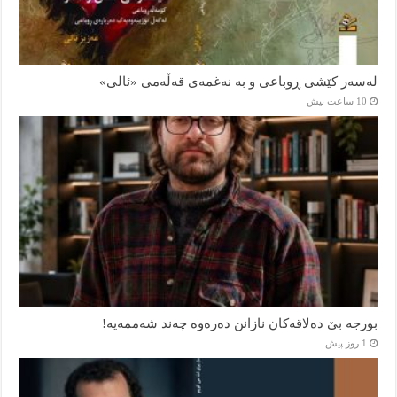
لەسەر کێشی ڕوباعی و به نەغمەی قەڵەمی «ئالی»
10 ساعت پیش
بورجە بێ دەلاقەکان نازانن دەرەوە چەند شەممەیە!
1 روز پیش