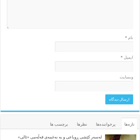
نام
*
ایمیل
*
وبسایت
تازه‌ها
پرخواننده‌ها
نظرها
برچسب ها
لەسەر کێشی ڕوباعی و به نەغمەی قەڵەمی «ئالی»