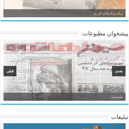
زبان و ادبیات کردی
پیشخوان مطبوعات:
بعدی
قبلی
سیروان
تبلیغات
ئاژانسی هەواڵی مێهر