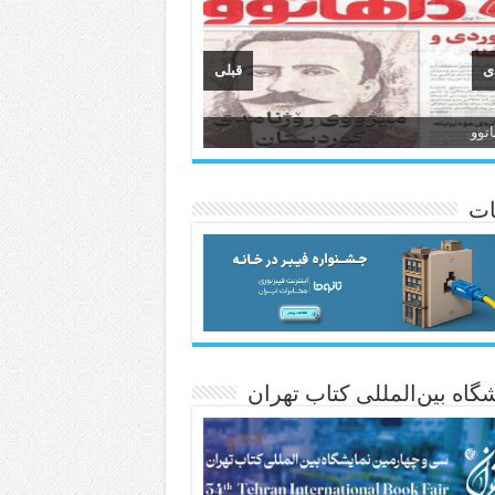
ی
قبلی
وان
انسی هەواڵی مێهر
ات
گاه بین‌المللی کتاب تهران