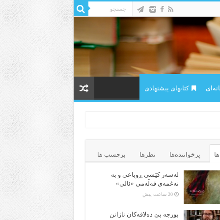
ه‌ای
کتابهای پیشنهادی
ها
پرخواننده‌ها
نظرها
برچسب ها
لەسەر کێشی ڕوباعی و به
نەغمەی قەڵەمی «ئالی»
20 ساعت پیش
بورجە بێ دەلاقەکان نازانن