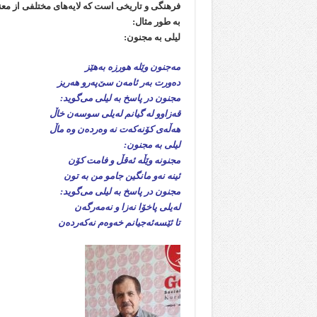
فرهنگی و تاریخی است که لایه‌های مختلفی از معن
به طور مثال:
لیلی به مجنون:
مه‌جنون‌ وێلە هورزه‌ به‌هێز
ده‌ورت‌ به‌ر ئامه‌ن سێ‌په‌رو‌ هه‌ریز‌
مجنون در پاسخ به لیلی می‌گوید:
قەزاوو لە گیانم لەیلی سوسەن خاڵ
هەڵەی کۆنەکەت نە وەردەن وە ماڵ
لیلی به مجنون:
مجنونە وێڵە ئەقڵ و فامت کۆن
ئینە نەو مانگین جامو من بە تون
مجنون در پاسخ به لیلی می‌گوید:
لەیلی پاخۆا نەزا و نەمەرگەن
تا ئێسەئەجیانم خەوەم نەکەردەن