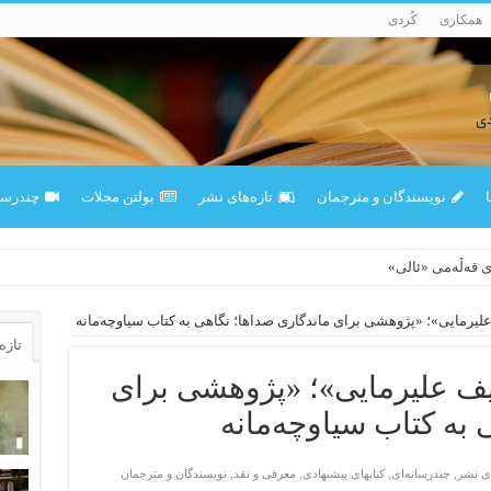
همکاری
کُردی
ا
نویسندگان و مترجمان
تازەهای نشر
بولتن مجلات
چندرسان
ی قەڵەمی «ئالی»
وە چەند شەممەیە!
یرمایی»؛ «پژوهشی برای ماندگاری صداها؛ نگاهی به کتاب سیاوچه‌مانه
تازه‌
ف علیرمایی»؛ «پژوهشی برای
 به کتاب سیاوچه‌مانه
ای نشر
,
چندرسانه‌ای
,
کتابهای پیشنهادی
,
معرفی و نقد
,
نویسندگان و مترجمان