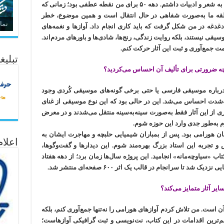
از همان سال‌های نوجوانی و جوانی، علاقه زیادی به شعر و ادبیات داشتم. دهه ۵۰ برای من نقطه عطفی بود؛ زمانی که
طقه ما به‌صورت شفاهی در حال انتقال است و همین موضوع، خطر
نما
غدغه در من شکل گرفت که باید کاری انجام داد. آوازها و نغمه‌های
قی نیستند، بلکه روایت زندگی، رنج‌ها، شادی‌ها و باورهای مردم‌اند.
جمع‌آوری و ثبت این آثار حرکت کنم.
تبلیغ
ه ضرورتی برای تألیف آن احساس می‌کردید؟
ی درباره موسیقی فارسی یا حتی برخی گونه‌های موسیقی کُردی وجود
شدت احساس می‌شد. این در حالی بود که این نوع موسیقی از غنای
ری از این آثار فقط به‌صورت سینه‌به‌سینه منتقل می‌شدند و در معرض
 به‌طور جدی وارد این حوزه شوم.
مان هورامی بود. پس از بمباران شیمیایی حلبچه و مهاجرت ایشان به
اعلا
 تجربه این استاد بزرگ بهره‌مند شوم. این دیدارها و گفت‌وگوها،
تاب «سیاوچه‌مانه» انجامید. این پروژه سال‌ها زمان برد؛ از دهه هفتاد
تا سرانجام در قالب یک اثر ۶۰۰ صفحه‌ای منتشر شد.
ایر آثار متمایز می‌کند؟
ن است. من تلاش کردم آوازهای هورامی را نه‌تنها جمع‌آوری کنم، بلکه
مهم‌ترین اقدامات در این کتاب، نت‌نویسی و ثبت گرافیکی آوازهاست؛