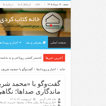
خانه
ارتباط با ما
درباره ما
جمعه , ۱۶ مرداد ۱۴۰۵
صفحه اصلی
معرفی و نقد
اخبار و رویداده
لەسەر کێشی ڕوباعی و به نەغمە
بورجە بێ دەلاقەکان نازانن دەرە
آخرین خبرها
خانه
/
اخبار و رویدادها
/
گفت‌وگو با «محمد شریف عل
گفت‌وگو با «محمد شری
ماندگاری صداها؛ نگاهی
خانه کتاب کُردی
اردیبهشت ۲۲, ۱۴۰۵
اخبار و رویدادها
,
بولتن مجلات
,
پیشنهاد تحریریه
,
تازەه
نظری بدهید