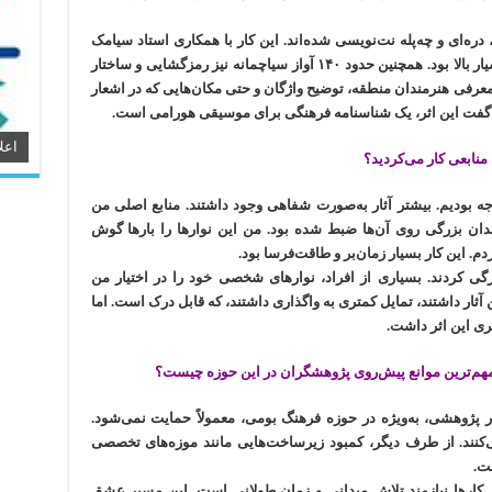
بزم، دره‌ای و چه‌پله نت‌نویسی شده‌اند. این کار با همکاری استاد سیامک
نجفی انجام شد و نیازمند زمان، هزینه و دقت بسیار بالا بود. همچنین حدود ۱۴۰ آواز سیاچمانه نیز رمزگشایی و ساختار
 معرفی هنرمندان منطقه، توضیح واژگان و حتی مکان‌هایی که در اشعار
ان گفت این اثر، یک شناسنامه فرهنگی برای موسیقی هورامی است.
اعل
 منابعی کار می‌کردید؟
ه بودیم. بیشتر آثار به‌صورت شفاهی وجود داشتند. منابع اصلی من
ندان بزرگی روی آن‌ها ضبط شده بود. من این نوارها را بارها گوش
م. این کار بسیار زمان‌بر و طاقت‌فرسا بود.
ی کردند. بسیاری از افراد، نوارهای شخصی خود را در اختیار من
ین آثار داشتند، تمایل کمتری به واگذاری داشتند، که قابل درک است. اما
ی این اثر داشت.
مهم‌ترین موانع پیش‌روی پژوهشگران در این حوزه چیست؟
 پژوهشی، به‌ویژه در حوزه فرهنگ بومی، معمولاً حمایت نمی‌شود.
کنند. از طرف دیگر، کمبود زیرساخت‌هایی مانند موزه‌های تخصصی
ت.
 کارها نیازمند تلاش میدانی و زمان طولانی است. این مسیر عشق