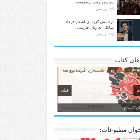
دەرەوە چەند شەممەیە!
2 روز پیش
ترجمه‌ی گزیده‌‌ی اشعار فرهاد
شاکلی به زبان فارسی
2 روز پیش
 های کتاب
ی
قبلی
ن و ادبیات کردی
وان مطبوعات: