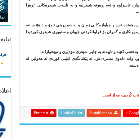
ار» ناسراوه و ئەم ڕەوته شیعرییه و به تایبه‌ت شیعره‌کانی “ڕەزا
ه.
نما
ەهەندە تازە و جیاوازەکانی زمان و بە دەربڕینی نامۆ و داهێنەرانە،
ئەزموونکاری و گەڕان بۆ فراوانکردنی جیهان و سنووری شیعری کوردیدا
تبلیغ
په‌خشی کتێبه و تایبه‌ته به چاپی شیعری مۆدێرن و نوێخوازانه.
ر، واته «لەوێ مەمرە»ش، لە پێشانگەی کتێبی کوردی لە هەولێر، لە
‌سته.
اعلا
کتاب کُردی» مجاز است.
Pinterest
LinkedIn
Stumbleupon
Google