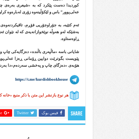
کوردیدا ده‌ست پێکرد که به «شیعری به‌ره‌ی چو
عه‌لی‌پوور” باس و لێکۆڵینه‌وه زۆری لەباره‌وه کراو
ئەم کتێبە، بە جۆراوجۆریی فۆڕم، تاقیکردنەوەی ڕ
بەشێکە لەو هەوڵە نوێخوازانه‌یه‌ی کە لە نێوان 
ڕاوەستاوه.
شایانی باسه «ماڵپه‌ری باڵنده» ده‌زگایه‌کی چاپ و 
پێویست بگوترێت دوایین ڕۆمانی ڕەزا عەلی‌پوو
هۆبەی «دەزگای چاپ و پەخشی سەردەم»دا بەرده
https://t.me/kurdishbookhouse
هر نوع بازنشر این متن با ذکر منبع «خانه 
فیس بوک
Twitter
 +
Share