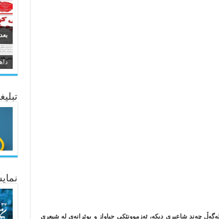
بعد
سیر
ئاژ
تبلیغ
نمایش
ی ۲۰۰۰ به‌ملاوه هاوڕێ لەگەڵ چه‌ند شاعیری دیکه‌، ئەزموونێکی جیاواز و بوێرانه‌ی له شیعری