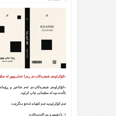
«کۆکراوه‌ی شیعره‌کان»ی ڕەزا عه‌لی‌پوور له سلێ
«کۆکراوه‌ی شیعره‌کان»ی ئەم شاعیر و ڕۆماننوو
باڵنده»وە له سلێمانی چاپ کراوه.
ئەم کۆکراوەیە ئەم کتێبانە لەخۆ دەگرێت:
۱- نا (شیعره په‌راکه‌نده‌کان)