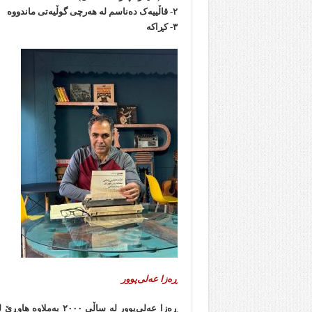
۲- قاڵییەک ده‌ناسم له هه‌رچی گوڵیەتی ماندووه
۳- کڕاکە
ڕەزا عه‌لی‌پوور
ڕەزا عه‌لی‌پوور له ساڵ