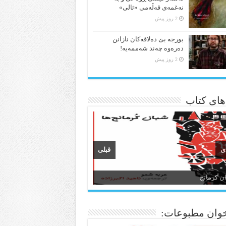
نەغمەی قەڵەمی «ئالی»
2 روز پیش
بورجە بێ دەلاقەکان نازانن
دەرەوە چەند شەممەیە!
2 روز پیش
 های کتاب
ی
قبلی
ن و ادبیات کردی
وان مطبوعات: