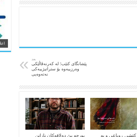
اعل
بعد
پێشانگای کتێب؛ لە کەرنەڤاڵێکی
وەرزییەوە بۆ ستراتیژییەکی
نەتەوەیی
کێشی ڕوباعی و به
بورجە بێ دەلاقەکان نازانن