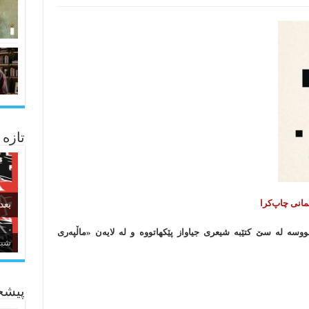
تازه
مانی چاپ‌کرا
بعد
سه له سێ کتێبه شیعری جیاواز پێکهاتووه و ‌لە لایه‌ن «ماڵپه‌ری
زبا
پیشخ