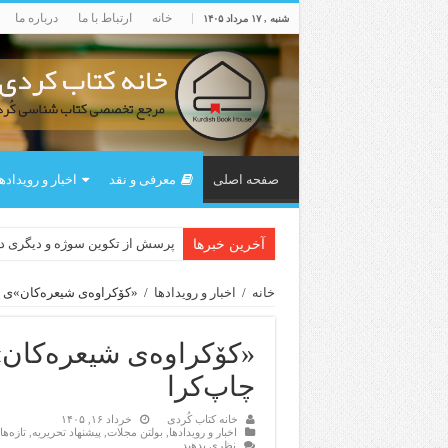
خانه
ارتباط با ما
درباره ما
شنبه , ۱۷ مرداد ۱۴۰۵
صفحه اصلی
معرفی و نقد
اخبار و رویداده
پرسش از تکوین سوژه و دیگری 
آخرین خبرها
خانه
/
اخبار و رویدادها
/
«کۆکراوه‌ی شیعره‌کان»ی ڕە
«کۆکراوه‌ی شیعره‌کان»
چاپ‌کرا
خانه کتاب کُردی
خرداد ۱۶, ۱۴۰۵
اخبار و رویدادها
,
بولتن مجلات
,
پیشنهاد تحریریه
,
تازەه
نظری بدهید