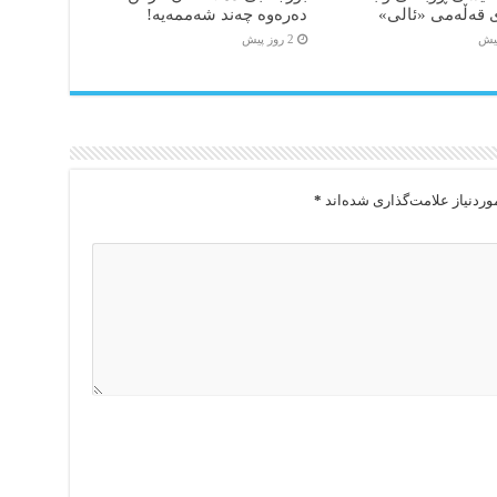
 قەڵەمی «ئالی»
دەرەوە چەند شەممەیە!
2 روز پیش
ردنیاز علامت‌گذاری شده‌اند
*