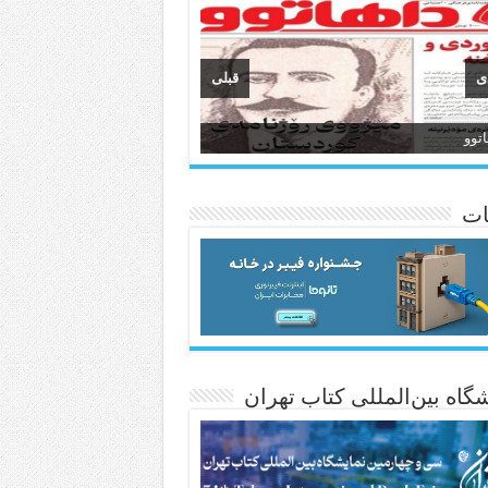
ی
قبلی
وان
انسی هەواڵی مێهر
ات
گاه بین‌المللی کتاب تهران