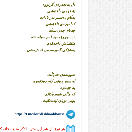
دڵ پەنجەرەی گرتووە
بۆ قومێ دڵخۆشی
بەڵام دەستم بەر نادات
کەلەپچەی ناخۆشی.
چەنای چەن ساڵە
دەسووڕێمەوە لەم سیاسەتە
هێشتاش داخەکەم
بەشێکی گەورەم من لە بێبەشی.
__
شووشەی خەیاڵت
لە سەر ڕەفی کام دەلاقەوە
بە جێماوە
کە ماڵی شیعرەکانم
بۆنی تۆیان لێدەتکێت.
https://t.me/kurdishbookhouse
هر نوع بازنشر این متن با ذکر منبع «خانه 