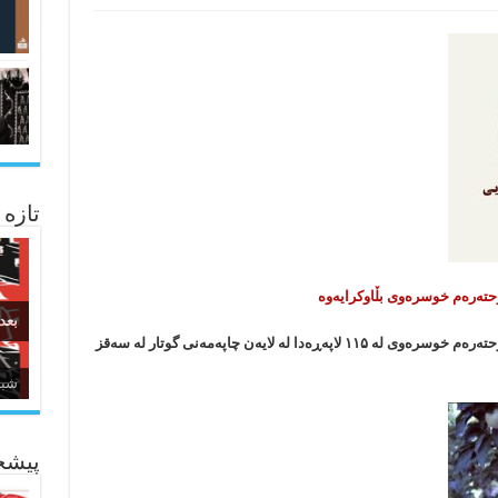
تازه
حتەرەم خوسرەوی بڵاوکرایەوە
بعد
کۆمەڵە شیعری «پا هەڵگرە تەنیایی» بەرهەمی موحتەرەم خوسرەوی لە ۱۱۵ لاپەڕەدا لە لایەن چاپەمەنی گوتار لە سەقز
زبا
پیشخ