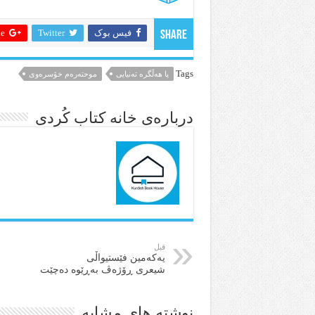
فیس بوک
Twitter
 +
Share
Tags
پا هەڵگرە تەنیایی
موحتەرەم خۆسرەوی
درباره‌ی خانه کتاب کُردی
قبل
یەکەمین فێستیواڵی
شیعری ڕۆژەڤ بەڕێوە دەچێت
نوشته های مشابه