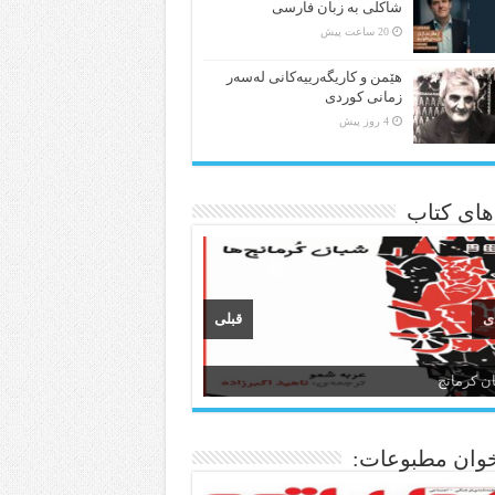
شاکلی به زبان فارسی
20 ساعت پیش
هێمن و كاریگەرییەكانی لەسەر
زمانی كوردی
4 روز پیش
 های کتاب
ی
قبلی
ن و ادبیات کردی
وان مطبوعات: