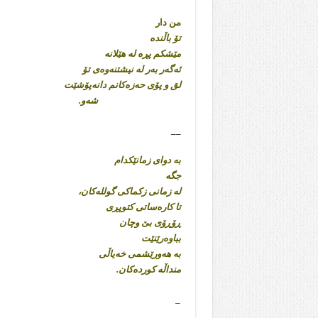
من دار
تۆ باڵندە
مێشکم پڕە لە هێلانە
ئەگەر بەر لە نیشتنەوەی تۆ
لق و پۆی حەزەکانم دانەپۆشێت
شەو.
__
بە دوای زمانێکدام
جگە
لە زمانی زکماکی گوللەکان،
تا کارەساتی کتوپڕی
ڕۆڕۆی بێ وچان
بباوەرێنێت
بە هەورێشمی خەیاڵی
منداڵە کوردەکان.
_