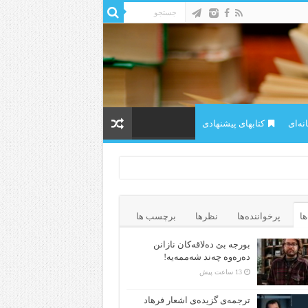
ه‌ای
کتابهای پیشنهادی
ها
پرخواننده‌ها
نظرها
برچسب ها
بورجە بێ دەلاقەکان نازانن
دەرەوە چەند شەممەیە!
13 ساعت پیش
ترجمه‌ی گزیده‌‌ی اشعار فرهاد