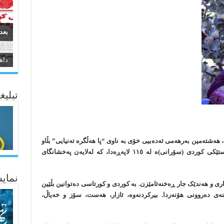
بعد
سیر
ئاژ
تبلیغ
شتەمین بەرهەمی ئەدەبیی خۆی بە ناوی “پا هەڵگرە‌ تەنیایی” بڵاو
کردووەتەوە. ئەم بەرهەمە نوێیە کۆمەڵە هەڵبەستێکی کوردی (سۆرانی)ه لە ١١٥ لاپەڕەدا، کە لەلایەن پەخشانگای
نمایش
ی و هەندێک جار ڕەخنەئامێزن. به کوردی و کورتاسی دەتوانین بڵێین
ێنەی دەروونی هۆنەردا. بیرکردنەوە، ئازار، هەست، سۆز و خەیاڵ،