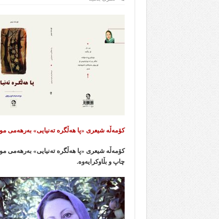
کۆمەڵە شیعری «پا هەڵگرە تەنیایی» بەرهەمی مو
چاپ و بڵاوکرایەوە.