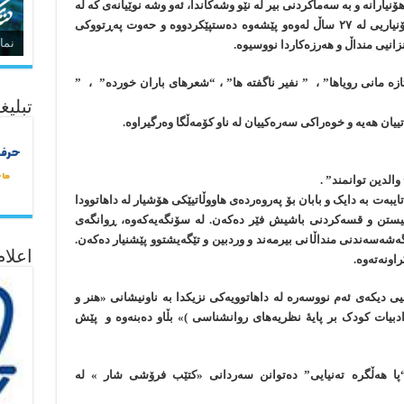
نیارانە و بە سەماکردنی بیر لە نێو وشەکاندا، ئەو وشە نوێیانەی کە له‌
بێدەنگیدا لەدایک دەبن. ئەم خانمە نووسین و هۆنیاریی له‌ ٢٧ ساڵ لەوەو پێشەوە دەستپێکردووە و حەوت پەڕتووکی
نما
انیی منداڵ و هەرزەکاردا نووسیوە.
تازه مانی رویاها” ، ” نفیر ناگفته ها” ، “شعرهای باران خورده” ، ”
تبلیغ
ان هەیە و خوەراکی سەرەکییان له‌ ناو کۆمەڵگا وەرگیراوە.
لدین توانمند” .
ایبەت بە دایک و بابان بۆ پەروەردەی هاووڵاتیێکی هۆشیار له داهاتوودا
بیستن و قسەکردنی باشیش فێر دەکەن. لە سۆنگەیەکەوە، ڕوانگەی
ەسەندنی منداڵانی بیرمەند و وردبین و تێگەیشتوو پێشنیار دەکەن.
اعلا
اونەتەوە.
ی دیکەی ئەم نووسەرە لە داهاتوویەکی نزیکدا بە ناونیشانی «هنر و
یات کودک بر پایهٔ نظریه‌های روانشناسی )» بڵاو دەبنەوە و پێش
 هەڵگرە‌ تەنیایی” دەتوانن سەردانی «کتێب فرۆشی شار » لە