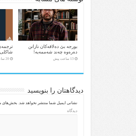
بورجە بێ دەلاقەکان نازانن
ترجمه‌ی
دەرەوە چەند شەممەیە!
شاکلی 
13 ساعت پیش
20 ساعت پیش
دیدگاهتان را بنویسید
نشانی ایمیل شما منتشر نخواهد شد.
بخش‌های مو
دیدگاه