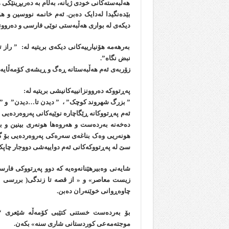
هەڵبەستەکانی خودی ژیانە، بەڵام بە دەربڕینێکی هۆ
دیکەی له‌ بواری هەڵبەستی نوێی فارسی و دەروونز
بەرهەمە هۆنیارییەکانی دیکەی بریتیە له: ” راز 
نبض نگاه”.
زۆربەی ئەم هەڵبەستانە ڕەگ و ڕیشەی کۆمەڵایەتیی
پەڕتووکە دەروونزانییەکانیشی بریتیە لە:
” بزرگ شهروند کوچک” ، ” دیدن تا…دیدن” و ” وا
ئەم پەڕتووکانە ڕێگاچارە نوێیەکانی پەروەردەیی ت
دەخەنە بەردەست و هەروەها هونەری بینین و 
هونەریی وەک بناغەی سەرەکی پەروەردەیی بۆ گەش
سێ لە پەڕتووکەکانی ئەم دواییەشی دووجار چاپکر
شایەنی وەبیرهێنانەوەیە کە دوو پەڕتووکی فارسی
زیست معاصر» و « از قصه تا زندگی( بررسی ادب
چاوەڕوانی خوێنەران دەبن.
بۆ بەردەست خستنی کتێبی کۆمەڵە شێعری “پا
موجتەمەعی کوردستانی شاری سنە» بکەن.