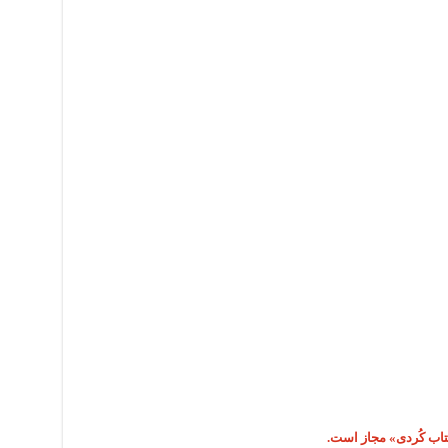
کتاب کُردی» مجاز است.