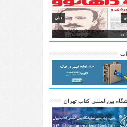
ی
قبلی
وان
انسی هەواڵی مێهر
ات
گاه بین‌المللی کتاب تهران