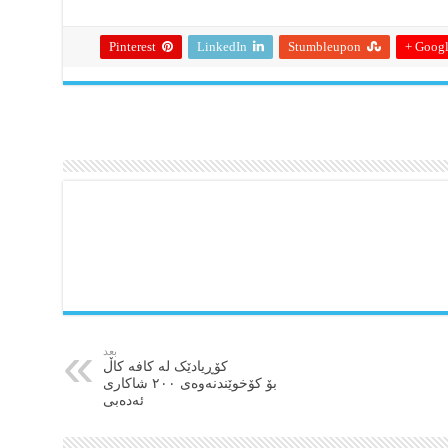
Pinterest
LinkedIn
Stumbleupon
Google
بعد
کۆڕیادێک لە کافە کاڵ
بۆ کۆخوێندنه‌وه‌ی ٢٠٠ شاکاری
ئەده‌بی