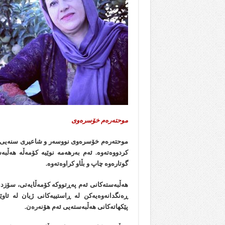
موحتەرەم خۆسرەوی
موحتەرەم خۆسرەوی نووسەر و شاعیری سنەیی، هە
گوتارەوە چاپ و بڵاو کراوەتەوە.
هەڵبەستەکانی ئەم پەڕتووکە کۆمەڵایەتی، سۆزدار
ڕەنگدانەوەیەکن لە ڕاستییەکانی ژیان له‌ ئاو
پێکهاتەکانی هەڵبەستەیی ئەم هۆنەرەن.