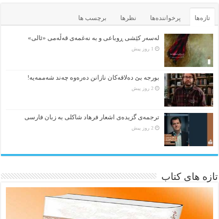
تازه‌ها
پرخواننده‌ها
نظرها
برچسب ها
لەسەر کێشی ڕوباعی و به نەغمەی قەڵەمی «ئالی»
1 روز پیش
بورجە بێ دەلاقەکان نازانن دەرەوە چەند شەممەیە!
2 روز پیش
ترجمه‌ی گزیده‌‌ی اشعار فرهاد شاکلی به زبان فارسی
2 روز پیش
تازه های کتاب