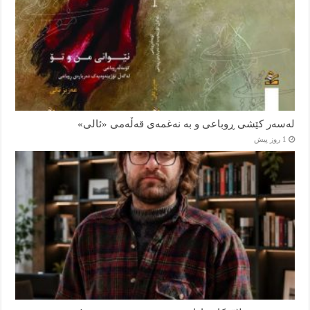
لەسەر کێشی ڕوباعی و به نەغمەی قەڵەمی «ئالی»
1 روز پیش