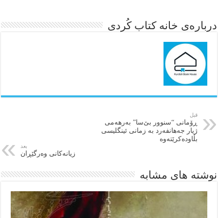
درباره‌ی خانه کتاب کُردی
قبل
ڕۆمانی “سنوور بێ‌سا” بەرھەمی
ژیار جەهانفەرد بە زمانی ئینگلیسی
بڵاودەکرێتەوە
بعد
زیانەکانی وەرگێڕان
نوشته های مشابه