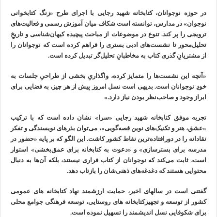
در حوزه نوجوانان، کتابخانه شهید رجایی با اجرای طرح «زنگ کتابخوانی
نوجوان» در مدارس، توانسته است شکاف میان آموزش رسمی و فعالیت‌های
ترویجی را پر کند. تنوع در موضوعات از مباحث پیچیده کیهان‌شناسی و تاریخِ
تحلیل‌محور تا نشست‌های ادبی بستری را فراهم کرده است که نوجوانان را
از مشتریانِ گذری کتاب به مخاطبانِ تحلیل‌گر تبدیل کرده است.
«آنچه این نشست‌ها را متمایز کرده، واگذاریِ بخشی از طراحیِ جلسات به
خودِ نوجوانان است. بدیهی است نسل امروز پیش از هر چیز، به فضایی برای
ابراز وجود و صاحب‌نظر بودن نیاز دارد.»
تجربه موفق کتابخانه شهید رجایی «سرا» نشان داده است که با ترکیب
«عشق، هنر و تکنیک‌های نوین قصه‌گویی»، می‌توان بذرهای نویسندگی و تفکر
نقادانه را در دورافتاده‌ترین نقاط کشور کاشت. این الگو که بر پایه «حضور در
مدرسه برای بسترسازی» و «دعوت به کتابخانه برای عمق‌بخشی» استوار
است، ثابت می‌کند که نوجوانان از کتاب فراری نیستند، بلکه آن‌ها به دنبال
محتوایی هستند که دغدغه‌های ذهنی‌شان را بازتاب دهد.
گفتنی است در سالهای اخیر، حمایت ارزشمند نهاد کتابخانه های عمومی
کشور از توسعه و تجهیزکتابخانه های روستایی، توسعه فرهنگی جوامع محلی
برای شکوفایی نسل اندیشمند را تسهیل نموده است.