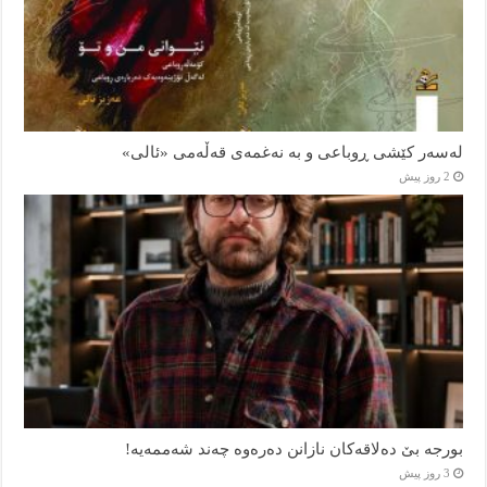
لەسەر کێشی ڕوباعی و به نەغمەی قەڵەمی «ئالی»
2 روز پیش
بورجە بێ دەلاقەکان نازانن دەرەوە چەند شەممەیە!
3 روز پیش