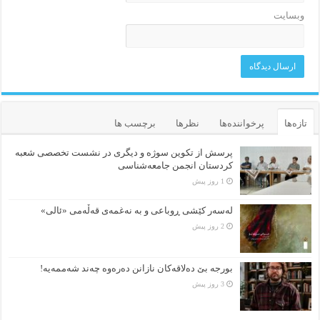
وبسایت
تازه‌ها
پرخواننده‌ها
نظرها
برچسب ها
پرسش از تکوین سوژه و دیگری در نشست تخصصی شعبه
کردستان انجمن جامعه‌شناسی
1 روز پیش
لەسەر کێشی ڕوباعی و به نەغمەی قەڵەمی «ئالی»
2 روز پیش
بورجە بێ دەلاقەکان نازانن دەرەوە چەند شەممەیە!
3 روز پیش