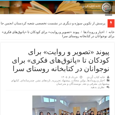
لەسەر کێشی ڕوباعی و به نەغمەی قەڵەمی «ئالی»
پرسش از تکوین سوژه و دیگری در نشست تخصصی شعبه کردستان انجمن جام
خانه
/
اخبار و رویدادها
/
پیوند «تصویر و روایت» برای کودکان تا «پاتوق‌های فکری»
برای نوجوانان در کتابخانه روستای سرا
پیوند «تصویر و روایت» برای
کودکان تا «پاتوق‌های فکری» برای
نوجوانان در کتابخانه روستای سرا
خانه کتاب کُردی
خرداد ۵, ۱۴۰۵
اخبار و رویدادها
,
بولتن مجلات
,
پیشنهاد تحریریه
,
تازەهای نشر
,
چندرسانه‌ای
,
کتابهای
پیشنهادی
,
معرفی و نقد
,
نویسندگان و مترجمان
نظری بدهید