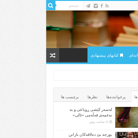
ه‌ای
کتابهای پیشنهادی
ها
پرخواننده‌ها
نظرها
برچسب ها
لەسەر کێشی ڕوباعی و به
نەغمەی قەڵەمی «ئالی»
21 ساعت پیش
بورجە بێ دەلاقەکان نازانن