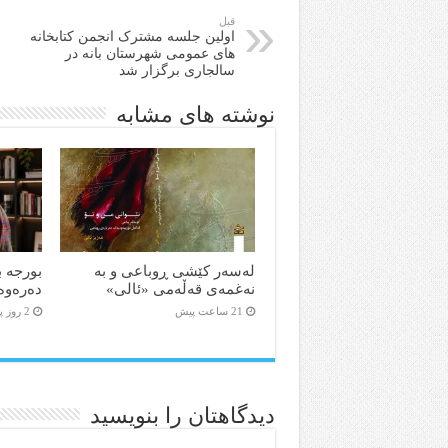
قبل
اولین جلسه مشترک انجمن کتابخانه
های عمومی شهرستان بانه در
سالجاری برگزار شد
نوشته های مشابه
لەسەر کێشی ڕوباعی و به
بورجە ب
نەغمەی قەڵەمی «ئالی»
دەرەوە
21 ساعت پیش
2 روز پیش
دیدگاهتان را بنویسید