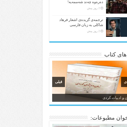
دەرەوە چەند شەممەیە!
2 روز پیش
ترجمه‌ی گزیده‌‌ی اشعار فرهاد
شاکلی به زبان فارسی
2 روز پیش
 های کتاب
ی
قبلی
ن و ادبیات کردی
وان مطبوعات: