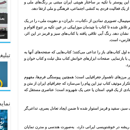
ن پوستر با تکیه بر ساختار هویتی ایران مبتنی بر رنگ‌های ملی و
 از یک فعالیت فردی به کنشی اجتماعی، فرهنگی و ملی ارتقا دهد.
بعد
 مینیمال، تصویری نمادین از «کتاب»، «ایران» و «هویت ملی» را در یک
اش شده تا کتاب با چیدمان موزاییکی در عین تکیه بر تنوع اقوام و
نشان دهد. رنگ آبی تلاقی یافته با کتاب‌های سبز و قرمز در این اثر،
سیر
ی فارس» است.
ئاژ
ه اول کتاب‌های باز را تداعی می‌کنند؛ کتاب‌هایی که صفحه‌های آنها به
تبلیغ
 با بازنمایی صفحات ابزارهای خوانش کتاب مثل تبلت و کتاب خوان و
رد.
ور مرزهای ناهموار جغرافیایی است؛ همچنین پیوستگی فرم‌ها، مفهوم
ار موتیف کتاب نیز این پیام را می‌سازد که جغرافیای ایران از متن و
مادی از یک قوم، استان یا حتی یک شهروند است؛ عناصری مستقل که
نمایش
گ سبز، سفید و قرمز استوار شده تا ضمن ایجاد تعادل بصری، تداعی‌گر
ه ریشه در خوشنویسی ایرانی دارد، به‌صورت هندسی و مدرن نمایان