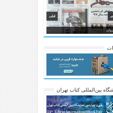
ی
قبلی
وان
انسی هەواڵی مێهر
ات
گاه بین‌المللی کتاب تهران