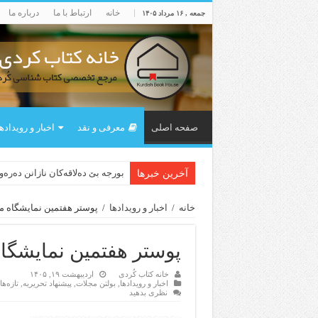
خانه
ارتباط با ما
درباره ما
جمعه , ۱۶ مرداد ۱۴۰۵
صفحه اصلی
معرفی و نقد
اخبار و رویداده
بورجە بێ دەلاقەکان نازانن دەرە
آخرین خبرها
خانه
/
اخبار و رویدادها
/
پوستر هفتمین نمایشگاه م
پوستر هفتمین نمایشگا
خانه کتاب کُردی
اردیبهشت ۱۹, ۱۴۰۵
اخبار و رویدادها
,
بولتن مجلات
,
پیشنهاد تحریریه
,
تازەه
نظری بدهید