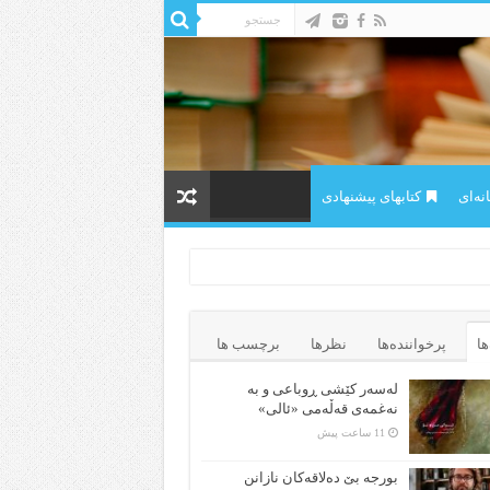
ه‌ای
کتابهای پیشنهادی
ها
پرخواننده‌ها
نظرها
برچسب ها
لەسەر کێشی ڕوباعی و به
نەغمەی قەڵەمی «ئالی»
11 ساعت پیش
بورجە بێ دەلاقەکان نازانن