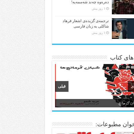
دەرەوە چەند شەممەیە!
1 روز پیش
ترجمه‌ی گزیده‌‌ی اشعار فرهاد
شاکلی به زبان فارسی
1 روز پیش
 های کتاب
ی
قبلی
ن کرمانج
ن و ادبیات کردی
وان مطبوعات: