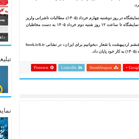
د.
حیدری ادامه داد: در اولین مرحله از پرداخت این نمایشگاه در روز دوشنبه چهارم خرداد (۱۴۰۵)، مطالبات ناشرانی واریز
بعد
شده است که بسته‌های ارسالی آنها از روز اول نمایشگاه تا ساعت ۱۲ روز شنبه دوم خرداد ۱۴۰۵ به دست مخاطبان
داه
سیر
هفتمين نمايشگاه مجازی كتاب تهران از بيست‌وششم ارديبهشت با شعار «بخوانيم برای ايران» در نشانی book.icfi.ir
اد.
ئاژ
تبلیغ
Pinterest
LinkedIn
Stumbleupon
Google
نمایش