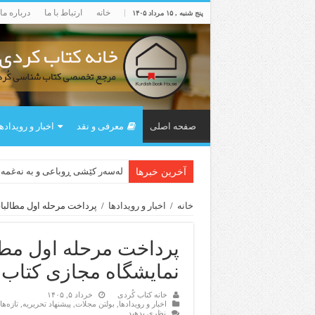
خانه
ارتباط با ما
درباره ما
پنج شنبه , ۱۵ مرداد ۱۴۰۵
صفحه اصلی
معرفی و نقد
اخبار و رویداده
لەسەر کێشی ڕوباعی و به نەغمە
آخرین خبرها
خانه
/
اخبار و رویدادها
/
پرداخت مرحله اول مطالبا
پرداخت مرحله اول مطا
نمایشگاه مجازی کتاب 
خانه کتاب کُردی
خرداد ۵, ۱۴۰۵
اخبار و رویدادها
,
بولتن مجلات
,
پیشنهاد تحریریه
,
تازەه
نظری بدهید