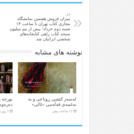
قبل
میزان فروش هفتمین نمایشگاه
مجازی کتاب تهران تا ساعت ۱۴
شنبه دوم خرداد؛ بیش از نیم میلیون
نسخه کتاب راهی کتابخانه‌های
شخصی ایرانیان شد
نوشته های مشابه
لەسەر کێشی ڕوباعی و به
بورجە ب
نەغمەی قەڵەمی «ئالی»
دەرەوە
11 ساعت پیش
1 روز پیش