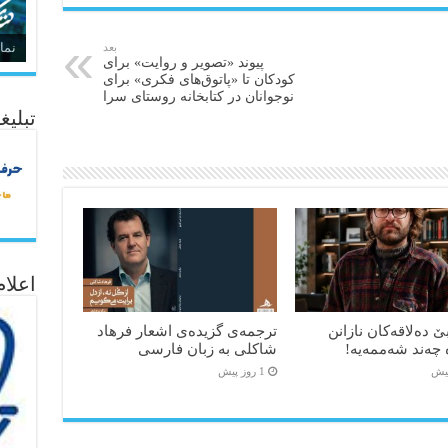
نما
بعد
پیوند «تصویر و روایت» برای
کودکان تا «پاتوق‌های فکری» برای
نوجوانان در کتابخانه روستای سرا
تبلیغ
اعلا
ێ دەلاقەکان نازانن
ترجمه‌ی گزیده‌‌ی اشعار فرهاد
 چەند شەممەیە!
شاکلی به زبان فارسی
1 روز پیش