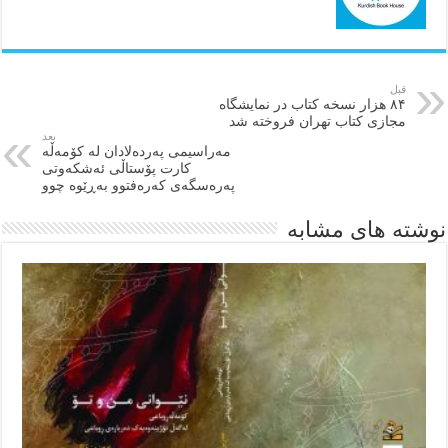
قبل
۸۴ هزار نسخه کتاب در نمایشگاه
مجازی کتاب تهران فروخته شد
بعد
مەراسیمی پەردەلادان لە کۆمەڵە
کارت پۆستاڵی ئەشکەوتی
پەرەسگەی کەرەفتوو بەڕێوە چوو
نوشته های مشابه