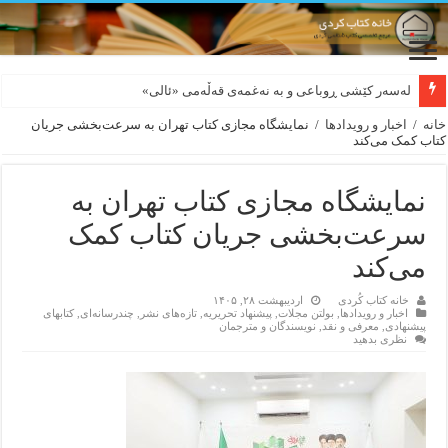
لەسەر کێشی ڕوباعی و به نەغمەی قەڵەمی «ئالی»
بورجە بێ دەلاقەکان نازانن دەرەوە چەند شەممەیە!
خانه
/
اخبار و رویدادها
/
نمایشگاه مجازی کتاب تهران به سرعت‌بخشی جریان
کتاب کمک می‌کند
نمایشگاه مجازی کتاب تهران به
سرعت‌بخشی جریان کتاب کمک
می‌کند
خانه کتاب کُردی
اردیبهشت ۲۸, ۱۴۰۵
اخبار و رویدادها
,
بولتن مجلات
,
پیشنهاد تحریریه
,
تازەهای نشر
,
چندرسانه‌ای
,
کتابهای
پیشنهادی
,
معرفی و نقد
,
نویسندگان و مترجمان
نظری بدهید