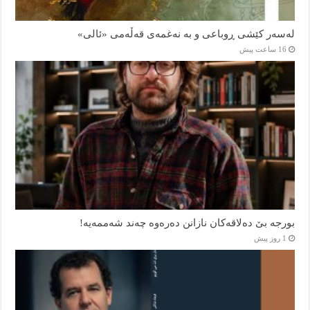
لەسەر کێشی ڕوباعی و به نەغمەی قەڵەمی «ئالی»
16 ساعت پیش
بورجە بێ دەلاقەکان نازانن دەرەوە چەند شەممەیە!
1 روز پیش