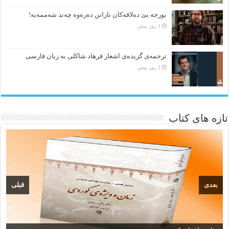
بورجە بێ دەلاقەکان نازانن دەرەوە چەند شەممەیە!
1 روز پیش
ترجمه‌ی گزیده‌‌ی اشعار فرهاد شاکلی به زبان فارسی
2 روز پیش
تازه های کتاب
بعدی
قبلی