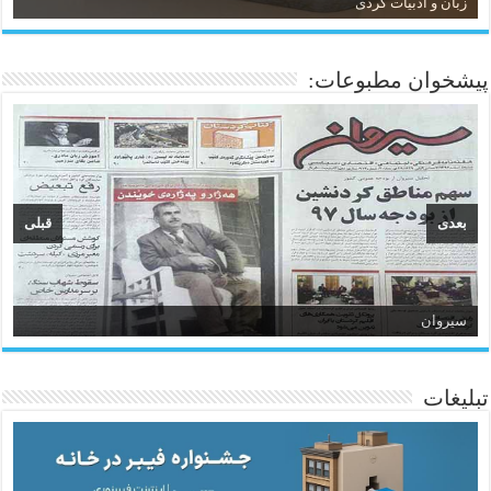
زبان و ادبیات کردی
پیشخوان مطبوعات:
بعدی
قبلی
سیروان
تبلیغات
ئاژانسی هەواڵی مێهر