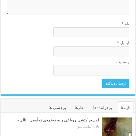
نام
*
ایمیل
*
وبسایت
تازه‌ها
پرخواننده‌ها
نظرها
برچسب ها
لەسەر کێشی ڕوباعی و به نەغمەی قەڵەمی «ئالی»
16 ساعت پیش