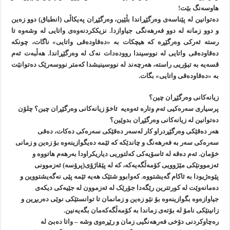
هاوسەنگ بێت!
دەتوانین لە پێناسەی وەرگێڕاندا بڵێین، وەرگێڕان پەیکاڵی (انطباق) دوو زەین
و دوو زمانە لە دوو فەرهەنگی جیاوازدا. نزیککردنەوەی واتایی لە وشەوە تا
رستە ئەرکی وەرگێڕە کە هیچکات بە «دەقاودەقی واتایی» ناگات، چونکە
دەقاودەقی واتایی لە نووسیندا روودەدات نەک لە وەرگێڕاندا. هەڵبەت ئەم
قسەیە بە تیۆریی راستە، هەرچەند لە نووسینیشدا کەمتر نووسەرێک دەتوانێت
بە «دەقاودەقی واتایی» بگات.
زیانەکانی وەرگێڕان چین؟
پرسیاری سەرەکیی ئەم وتارە ئەوەیە ئاخۆ زیانەکانی وەرگێڕان چین؟ چلۆن
دەتوانین لە زیانەکانی وەرگێڕان بدوێین؟
هەر دەقێکی وەرگێڕدراو کار لەسەر دەقێکی سەرەکی دەکات، دەقی
سەرەکی سەر بە فەرهەنگ و چاندێکە کە ئێمە دەیگوازینەوە بۆ زەین و زمانی
خۆمان. ئەم دەقە لە ئاسۆیەکی کەلتوریی دیاریکراودا بەرهەم هاتووە و
ئەزموونێکی مێژوویی کۆمەڵگەیەکە، کە لە پێڤاژۆی(پرۆسە) ئەزموونی
پێوەژیودا بە ئاکام گەیشتووە. کەوابوو شتێک هەیە ئێمە پێی نەگەیشتووین و
دەمانەوێت لە کورتترین رێگەدا جۆرێک لە ئەزموون لە جێیەکی دیکەی
جیاوازەوە بگوازینەوە بۆ نێو زەین و زمانمان تا توانستێکی نوێی دەربڕین و
زانینێکی نامۆ لە بۆتەی زماندا بە کۆمەڵگەکەمان بگەیەنین.
رەچاوکردنی دۆخی فەرهەنگیی زمان و رێڕەوی وشە – واتا دەبێ لە