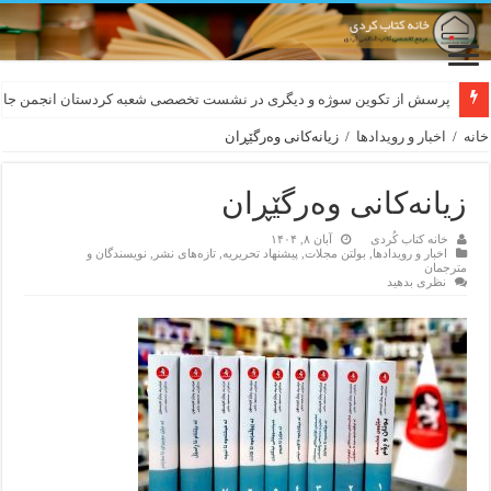
لەسەر کێشی ڕوباعی و به نەغمەی قەڵەمی «ئالی»
خانه
/
اخبار و رویدادها
/
زیانەکانی وەرگێڕان
زیانەکانی وەرگێڕان
خانه کتاب کُردی
آبان ۸, ۱۴۰۴
اخبار و رویدادها
,
بولتن مجلات
,
پیشنهاد تحریریه
,
تازەهای نشر
,
نویسندگان و
مترجمان
نظری بدهید