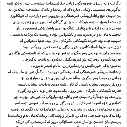
ناگرێت و لە ئاسۆی فەرهەنگیی ژیانی جڤاکیشماندا نیشتەجێ نییە، بەڵکو ئێمە
بەگوێرەی سیستمی وێنایی دیاردەکە لە زماندا واتایەک نیشتەجێ دەکەین، بە
بێ ئەوەی هیچ واتادارییەکی فەرهەنگی و مێژوویی ئەو دیاردەیە لە فۆلکلۆری
ئێمەشدا هەبێت. ئێمە هیچکات لە وێنای گڕکان لە دەوروبەری زنجیرە چیای
فوجی یاما لە ژاپۆن یان پۆلیڤیا تێناگەین، هیچ پاشخانێکی ئوستوورە، یان
ئەفسانەمان لەو بارەیەوە نییە و ناشتوانین بۆی دروست بکەین! مەبەستمان
ئەوەیە ئێمە وێنا فەرهەنگییەکانی «گڕکان»مان نییە، تەنیا دەتوانین لە
توێژینەوە مرۆڤناسانەکانی پاش وەرگێڕان ئەمە قەرەبوو بکەینەوە!
مەبەستمان لە توخمی وەرنەگێڕدراو ئەو توخمانەن کە لە ئاسۆیەکی بێگانەی
فەرهەنگییەوە دەخزێنە نێو فەرهەنگێکی دیکەوە، تەنانەت ئەگەرچی
بەشێوەیەکی فۆرمالیش وەردەگێڕدرێن، بەڵام لەبەر نەبوونی
نیشانەناسییەکی فەرهەنگی لە فەرهەنگی دووەمدا، لەگەڵ ئەوەی مانایەک لە
زمانی دووەمدا وەردەگرن، بەڵام سیمای دووری خۆیان دەپارێزن. بۆ
روونکردنەوەی نیشانەناسیی گڕکان، ئێمە دەبێ تەنانەت نیشانەناسییە
فەرهەنگییەکانی «گڕکان»یش روون بکەینەوە. هەر بۆیە پاش وەرگێڕان
پێویستە بۆ خۆماڵیکردنەوەی ئەم واتایە زێدەبارێکی کەلتوریش بهێنینە نێو
کەلتوری خۆمانەوە! ئەم کارە پاش وەرگێڕان روودەدات. ئەوەی ئێمە لەم
جۆرە توخمانەدا دەیکەین، وێناندنە لە زمانی خۆماندا کە لە رێگەی کەرەستە
واتاییەکانەوە جێبەجێی دەکەین. ئامراز و وشەکانی زمانەکەمان لەم وێناندنەدا
یارمەتیمان دەدەن بۆ سازاندنی چەمکێکی دوور لە کەرەستەیەکی نزیکدا.