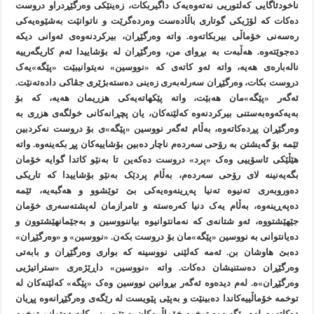
ناخودئاگایی کەلتوریی نەتەوەیەک داگیربکات، زەینێکی وەرگێڕدراو دروست
دەکات کە لۆژیکی گوتاری باڵادەست وەردەگرێت و ناتوانێت بەشێوەیەکی
رەسەنی خۆماڵی بیربکاتەوە. واتە وەرگێڕان، بیرکردنەوەی ئەوانی دیکە
دەجوێتەوە. هەڵبەت بە بڕوای من، وەرگێڕان لە بۆشاییدا ئەم کاریگەرییە
نالەبارەی هەیە، واتە ئەو کاتەی کە «نووسین» نەیتوانیبێت «پێگە»یەک
دروست بکات، وەرگێڕان سەرلەبەری زەینی دەستەبژێری جڤاکی دادەتەنێت.
ئەگەر «پێگە»مان هەبێت، واتە پێکهاتەیەکی هزریمان هەیە، کە بۆ
بەیەکەوەبەستنی بیرکردنەوە کەلێنەکان، یان پچڕانەکانی خولگەی هزری بە
وەرگێڕان پڕدەکاتەوە، بەڵام ئەگەر نووسین «پێگە»ی بۆ دروست نەکردبین
ئێمە بۆ گەیشتن بە رۆحی سەردەم ناچار دەبین بۆشاییەکان پڕ بکەینەوە. واتە
هێڵێکی ئاسۆییی وەک «پرد» دروست دەکەین تا بەنێو کاتدا گوایە خۆمان
بگەیەنینە لای رۆحی سەردەم، بەڵام پردێک بەنێو بۆشاییدا کە تاریکی
دەوروبەری تەنیوە تەنیا پەڕینەوەیەکی بێ توێشوو و هەگبەیە، ئێمە
دەپەڕینەوە، بەڵام یەک دنیا کەرەستە و ئامرازمان لەپشتەسەری خۆمان
جێهێشتووە، ئەو شتانەی کە نەمانتوانیوە بیاننووسین و بەجێمانهێشتوون و
دەیانتوانی بە نووسین «پێگە»مان بۆ دروست بکەن. «نووسین» و «وەرگێڕان»
دەبێ هاوشان بن. ئەمە کەلێنی نووسینە کە بواری وەرگێڕان و بابەتی
وەرگێڕان دەستنیشان دەکات. واتە «نووسین» داڕێژەری «ستراتیژیی
وەرگێڕان»ە. لەم دیدەوە ئەگەر بڕوانین نووسین وەک «پێگە» کەلێنەکان لە
توخمە خۆماڵییەکاندا دەبینێت و بەپێی پێویست لە رێگەی وەرگێڕانەوە پڕیان
دەکاتەوە. لەم رێگەیەوە توخمە خۆماڵییەکان بە تێپەڕینی کات دەتوانن توخمە