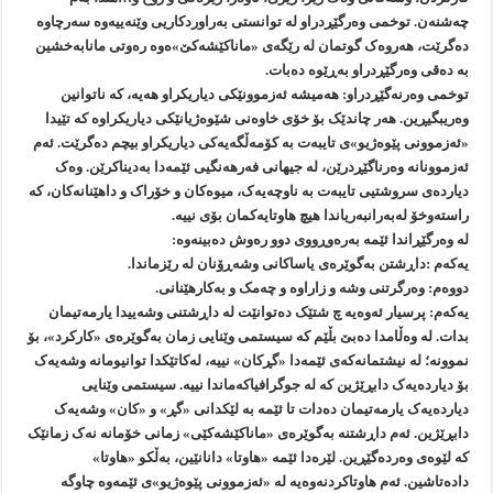
چەشنەن. توخمی وەرگێڕدراو لە توانستی بەراوردکاریی وێنەییەوە سەرچاوە
دەگرێت، هەروەک گوتمان لە رێگەی «ماناکێشەکێ»ەوە رەوتی مانابەخشین
بە دەقی وەرگێڕدراو بەڕێوە دەبات.
توخمی وەرنەگێڕدراو: هەمیشە ئەزموونێکی دیاریکراو هەیە، کە ناتوانین
وەریبگیڕین. هەر چاندێک بۆ خۆی خاوەنی شێوەژیانێکی دیاریکراوە کە تێیدا
«ئەزموونی پێوەژیو»ی تایبەت بە کۆمەڵگەیەکی دیاریکراو بیچم دەگرێت. ئەم
ئەزموونانە وەرناگێڕدرێن، لە جیهانی فەرهەنگیی ئێمەدا بەدیناکرێن. وەک
دیاردەی سروشتیی تایبەت بە ناوچەیەک، میوەکان و خۆراک و داهێنانەکان، کە
راستەوخۆ لەبەرانبەریاندا هیچ هاوتایەکمان بۆی نییە.
لە وەرگێڕاندا ئێمە بەرەوڕووی دوو رەوش دەبینەوە:
یەکەم :داڕشتن بەگوێرەی یاساکانی وشەڕۆنان لە رێزماندا.
دووەم: وەرگرتنی وشە و زاراوە و چەمک و بەکارهێنانی.
یەکەم: پرسیار ئەوەیە چ شتێک دەتوانێت لە داڕشتنی وشەییدا یارمەتیمان
بدات. لە وەڵامدا دەبێ بڵێم کە سیستمی وێنایی زمان بەگوێرەی «کارکرد»، بۆ
نموونە؛ لە نیشتمانەکەی ئێمەدا «گڕکان» نییە، لەکاتێکدا توانیومانە وشەیەک
بۆ دیاردەیەک دابڕێژین کە لە جوگرافیاکەماندا نییە. سیستمی وێنایی
دیاردەیەک یارمەتیمان دەدات تا ئێمە بە لێکدانی «گڕ» و «کان» وشەیەک
دابڕێژین. ئەم داڕشتنە بەگوێرەی «ماناکێشەکێی» زمانی خۆمانە نەک زمانێک
کە لێوەی وەردەگێڕین. لێرەدا ئێمە «هاوتا» دانانێین، بەڵکو «هاوتا»
دادەتاشین. ئەم هاوتاکردنەوەیە لە «ئەزموونی پێوەژیو»ی ئێمەوە چاوگە