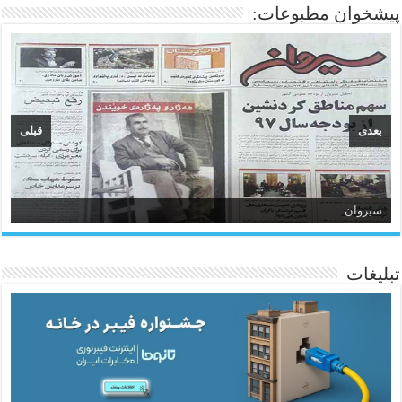
پیشخوان مطبوعات:
بعدی
قبلی
سیروان
تبلیغات
ئاژانسی هەواڵی مێهر