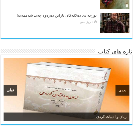
بورجە بێ دەلاقەکان نازانن دەرەوە چەند شەممەیە!
3 روز پیش
تازه های کتاب
بعدی
قبلی
زبان و ادبیات کردی