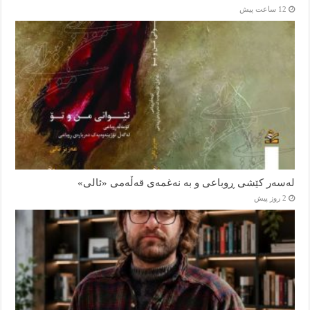
12 ساعت پیش
لەسەر کێشی ڕوباعی و به نەغمەی قەڵەمی «ئالی»
2 روز پیش