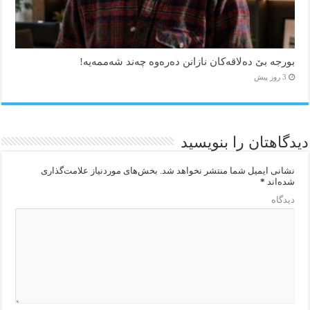
بورجە بێ دەلاقەکان نازانن دەرەوە چەند شەممەیە!
3 روز پیش
دیدگاهتان را بنویسید
نشانی ایمیل شما منتشر نخواهد شد.
بخش‌های موردنیاز علامت‌گذاری
شده‌اند
*
دیدگاه