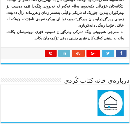
بێگانەکان خۆماڵی بکەنەوە، بەڵام ئەگەر لە نەبوونی پێگەدا ئێمە دەست بۆ
وەرگێڕان ببەین، جۆرێک لە تاریکی و لێڵی بەسەر زمان و هزرماندا زاڵ دەبێت.
زەینی وەرگێڕدراو، یان وەرگێڕتەوەر، توانای بیرکردنەوەی نامێنێت، چونکە لە
خاکی خۆیدا رەگی دانەکوتاوە.
بە مەرجی هەبوونی پێگە ئەرکی وەرگێڕان ئەوەیە فێری نووسینمان بکات.
واتە بە بینینی کەلێنەکان فێری چنینی دەقی تۆکمەمان بکات.
درباره‌ی خانه کتاب کُردی