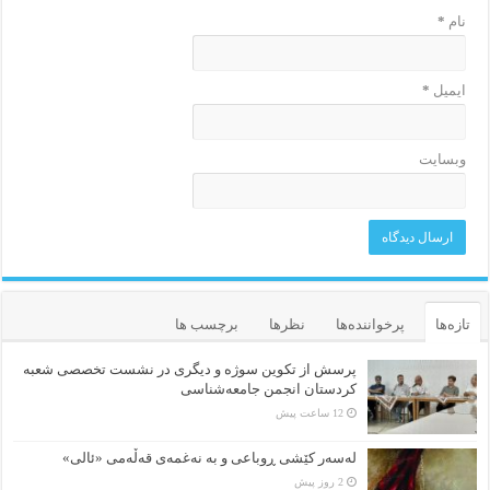
نام
*
ایمیل
*
وبسایت
تازه‌ها
پرخواننده‌ها
نظرها
برچسب ها
پرسش از تکوین سوژه و دیگری در نشست تخصصی شعبه
کردستان انجمن جامعه‌شناسی
12 ساعت پیش
لەسەر کێشی ڕوباعی و به نەغمەی قەڵەمی «ئالی»
2 روز پیش