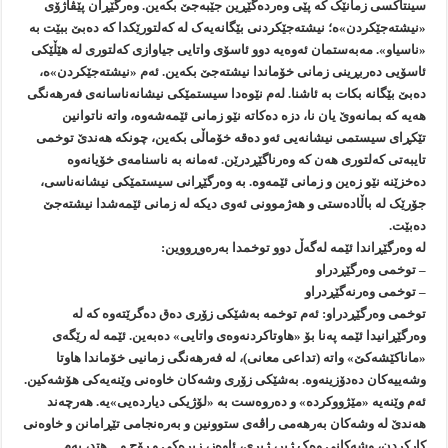
سینتاکسی زمانێک کە پێی وەردەگێڕین جێبەجێ بکەین. وەرگێڕان پێڤاژۆی
«نیشتەجێکردن»ە؛ نیشتەجێکردنی بێگانەیەک لە کەلتورێکدا کە دەبێ ببێت بە
«ناسیاو». مەبەستمان ئەوەیە دوو ئاسۆی واتایی جیاوازی کەلتوری لە هێڵێکی
ئاسۆیی دەربڕینی زمانی خۆماندا نیشتەجێ بکەین. ئەم «نیشتەجێکردن»ە،
دەبێ بێگانە بکات بە ئاشنا. لەم نێوەدا سیستمێکی نیشانەناسانەی فەرهەنگی
هەیە کە بمانەوێ یان نا، دزە دەکاتە نێو زمانی ئێمەشەوە، واتە ناتوانین
تێکڕای سیستمی نیشانەیی ئەو دەقە خۆماڵی بکەین، چونکە هەندێ توخمی
تایبەتی کەلتوری هەن کە وەرناگێڕدرێن. ئەمانە بە ناسنامەی خۆیانەوە
دەخزێنە نێو زەین و زمانی ئێمەوە. بە وەرگێڕانی سیستمێکی نیشانەناسی،
جۆرێک لە باڵادەستی و هەژموونی ئەوی دیکە لە زمانی ئێمەشدا نیشتەجێ
دەبێت.
لە وەرگێڕاندا ئێمە لەگەڵ دوو توخمدا بەرەوڕووین:
– توخمی وەرگێڕدراو
– توخمی وەرنەگێڕدراو
توخمی وەرگێڕدراو: ئەم توخمە بەشێکی زۆری دەق دەگرێتەوە کە لە
وەرگێڕانیدا ئێمە پەنا بۆ «هاوتاکردنەوەی واتایی» دەبەین. ئێمە لە رێگەی
«ماناکێشەکێ» واتە (تداعی معانی)، لە فەرهەنگی زمانیی خۆماندا هاوتا
وشەییەکان دەدۆزینەوە. بەشێکی زۆری وشەکان خاوەنی وێنەیەکی هۆشەکین.
ئەم وێنەیە «مێژووکردە» و دەروەست بە «لۆژیکی دیاردەیی»یە. هەرچەند
هەندێ لە وشەکان بەرهەمی راڤەی ستوونین و بەرەنجامی تێڕامانن و خاوەنی
کارکردن، وشەکانی وەک ژیر، ژیری، ئاوەز، زیرەکی و رۆح و…هتد، بەم