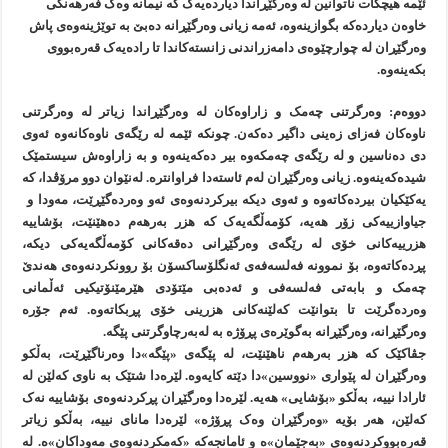
ئێمە هیچکات ناتوانین لە وەرگێڕاندا دیاردەیەک کە نیمانە وەک فەرهەنگی
خاوەن دیاردەکە بگوازینەوە، ئەمە زیانی وەرگێڕانە دەبێ بە توێژینەوەی پاش
وەرگێڕان لە چوارچێوەی دامەزراندنی زانستەکاندا تا رادەیەک قەرەبووی
بکەینەوە.
دووەم: وەرگرتنی چەمک و زاراوەکان لە وەرگێڕاندا زیاتر لە وەرگرتنی
ناوەکان فەزای زەینی داگیر دەکەن. چونکە ئێمە لە رێگەی ناوەکانەوە ئەوی
دی دەناسین و لە رێگەی چەمکەوە بیر دەکەینەوە و بە زاراوەش سیستمێک
شیدەکەینەوە. زیانی وەرگێڕان لەم ئاستەدا فراوانترە. لەنێوان دوو مرۆڤدا، کە
یەکێکیان بیردەکاتەوە و ئەوی دیکە بیرکردنەوەی ئەو وەردەگێڕێت، مەودا و
جیاوازییەکی زۆر هەیە، کۆمەڵگەیەک کە هزر بەرهەم دەهێنێت، بۆشاییە
هزرییەکانی خۆی لە رێگەی وەرگێڕانی دەقەکانی کۆمەڵگەیەکی دیکە،
پڕدەکاتەوە، بۆ نموونە فەلسەفەی ئەنگلۆساکسۆن بۆ روونکردنەوەی هەندێ
چەمک و بابەتی فەلسەفی و ئەدەبی مێتۆدی هێرمێنۆتیکیی ئەڵمانی
وەردەگرێت تا بتوانێت کەلێنەکانی هزرینی خۆی پڕبکاتەوە. ئەم جۆرە
وەرگێڕانە، وەرگێڕانە بەگوێرەی پڕۆژە بە لەبەرچاوگرتنی پێگە.
جڤاکێک کە هزر بەرهەم ناهێنێت، لە پێگەی «پێگە»دا وەرناگێڕێت، بەڵکو
وەرگێڕان لە پێواری «نووسین»دا دێتە کایەوە. لێرەدا شتێک بە ناوی کەلێن لە
ئارادا نییە، بەڵکو «بۆشایی» هەیە. لێرەدا وەرگێڕان پڕکردنەوەی بۆشاییە نەک
کەلێن، هەر بۆیە «وەرگێڕان وەک پڕۆژە» لێرەدا مانای نییە، بەڵکو زیاتر
قەرەبووکردنەوەی «بەجێمان»ە و ئامانجەکە «کەمکردنەوەی مەوداکان»ە. لە