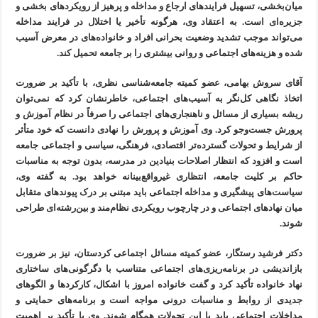
میان‌بخشی، تسهیل فرایندهای ارجاع و مداخله و پرهیز از رویکردهای بخشی و
جزیره‌ای است. به اعتقاد وی، هرگونه تأخیر یا اختلال در فرایند مداخله
می‌تواند موجب تشدید وضعیت بحرانی افراد و خانواده‌های در معرض آسیب
شده و هزینه‌های اجتماعی و روانی بیشتری را بر جامعه تحمیل کند.
آقای سروش بهامی، عضو کمیته جامعه‌شناسی نظری، با تأکید بر ضرورت
اتخاذ نگاهی کل‌نگر به آسیب‌های اجتماعی، خاطرنشان کرد که نمی‌توان
ریشه بسیاری از مسائل و ناهنجاری‌های اجتماعی را صرفاً در نظام آموزش و
پرورش جست‌وجو کرد. وی آموزش و پرورش را نهادی دانست که خود متأثر
از شرایط و تحولات گسترده‌تر اقتصادی، فرهنگی، سیاسی و اجتماعی جامعه
است و افزود که انتظار اصلاحات بنیادین در مدرسه، بدون توجه به مناسبات
حاکم بر کلیت جامعه، انتظاری غیرواقع‌بینانه خواهد بود. به گفته وی،
سیاست‌های پیشگیری و مداخله اجتماعی باید مبتنی بر درک پیوندهای متقابل
میان نهادهای اجتماعی و در چارچوب رویکردی نظام‌مند و بین‌رشته‌ای طراحی
شوند.
دکتر فرشید رستگار، عضو کمیته مسائل اجتماعی کردستان، نیز بر ضرورت
بازاندیشی در برنامه‌ریزی‌های اجتماعی متناسب با دگرگونی‌های ساختاری
نهاد خانواده تأکید کرد و گفت خانواده امروز با اشکال، کارکردها و الگوهای
جدیدی از روابط و مناسبات درونی مواجه است و برنامه‌های حمایتی و
مداخلات اجتماعی باید با این تحولات همگام شوند. وی با تأکید بر اهمیت