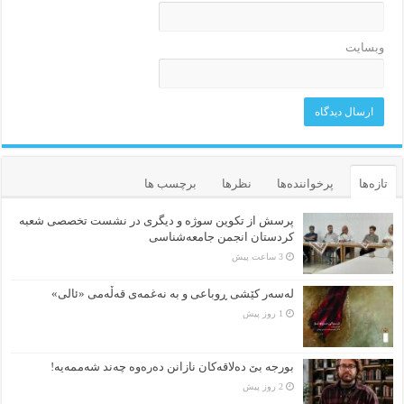
وبسایت
تازه‌ها
پرخواننده‌ها
نظرها
برچسب ها
پرسش از تکوین سوژه و دیگری در نشست تخصصی شعبه
کردستان انجمن جامعه‌شناسی
3 ساعت پیش
لەسەر کێشی ڕوباعی و به نەغمەی قەڵەمی «ئالی»
1 روز پیش
بورجە بێ دەلاقەکان نازانن دەرەوە چەند شەممەیە!
2 روز پیش