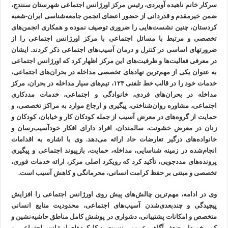
سرکار خانم ناهیده آویردی، رئیس مرکز اورژانس اجتماعی شهرستان سنندج،
ضمن خیرمقدم و قدردانی از حضور اعضای انجمن جامعه‌شناسی ایران-شعبه
کردستان، چنین نشست‌هایی را ضروری توصیف نموده و همکاری انجمن‌های
تخصصی و مرتبط با مسائل اجتماعی با مرکز اورژانس اجتماعی را از
ضرورتهای اساسی در کنترل و درمان آسیب‌های اجتماعی ذکر کردند. ایشان
در معرفی فعالیت‌ها و ظرفیت‌های این مرکز اظهار کرد که اورژانس اجتماعی
به عنوان یکی از مهم‌ترین نهادهای تخصصی مداخله در بحران‌های اجتماعی،
خدمات خود را در قالب خط تلفنی ۱۲۳، تیم‌های سیار مداخله در بحران، مرکز
مداخله در بحران‌های فردی، خانوادگی و اجتماعی، خدمات مددکاری
اجتماعی، مشاوره روان‌شناختی، پیگیری و ارجاع موارد به مراکز تخصصی، و
حمایت از گروه‌های در معرض آسیب از جمله کودکان کار و خیابان، کودکان و
زنان در معرض خشونت، سالمندان، افراد دارای افکار خودآسیب‌رسان و
خانواده‌های درگیر تعارضات حاد ارائه می‌دهد. وی با اشاره به اقدامات
انجام‌شده در زمینه شناسایی، مداخله، حمایت، بازپیوند اجتماعی و پیگیری
پرونده‌های مددجویی، تأکید کرد که رویکرد اصلی مرکز، ارائه خدمات فوری،
تخصصی و مبتنی بر حفظ کرامت انسانی، محرمانگی و کاهش آسیب است.
وی در ادامه، مهم‌ترین چالش‌های پیش روی اورژانس اجتماعی را افزایش
پیچیدگی و چندبعدی‌شدن آسیب‌های اجتماعی، محدودیت منابع انسانی
متخصص و امکانات پشتیبانی، دشواری در پوشش کامل مناطق حاشیه‌نشین و
کم‌برخوردار، ضعف آگاهی عمومی نسبت به کارکردهای اورژانس اجتماعی، و