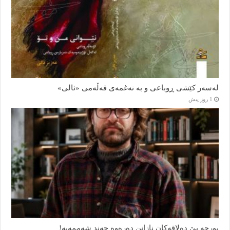
لەسەر کێشی ڕوباعی و به نەغمەی قەڵەمی «ئالی»
1 روز پیش
بورجە بێ دەلاقەکان نازانن دەرەوە چەند شەممەیە!