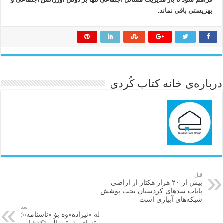
بهزیستی باقی نماند.
درباره‌ی خانه کتاب کُردی
قبل
بیش از ۲۰ هزار هکتار از اراضی
پایاب سدهای کردستان تحت پوشش
شبکه‌های آبیاری است
بعد
لە «ئیرادە»وە بۆ «ناسنامە»؛
پیرۆزبای بۆ نۆ ساڵ تێکۆشانی