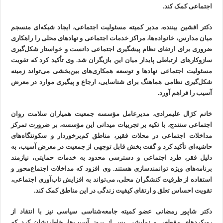
اجتماعی کمک کند.
دکتر افشین بیننده، مدیر کمیته مسئولیت اجتماعی، ایجاد شبکه‌ای منسجم
میان مدارس، خانواده‌ها، مراکز خدمات اجتماعی و نهادهای محلی را راهکاری
ضروری برای ارتقای نظام پیشگیری اجتماعی دانست و خواستار شکل‌گیری
سازوکارهای ارتباطی پایدار میان این بازیگران شد. وی تأکید کرد که تقویت
مسئولیت اجتماعی نهادها و توسعه همکاری‌های بین‌بخشی می‌تواند زمینه
شکل‌گیری نظامی هماهنگ برای شناسایی، ارجاع و پیگیری موارد در معرض
آسیب را فراهم آورد.
خانم کژال علیمرادی، مدیرعامل مؤسسه جمعیت همیاران سلامت روان
اجتماعی سنندج، با تکیه بر تجربیات میدانی این مؤسسه، بر ضرورت تمرکز
مداخلات اجتماعی در محلات فقیر، مناطق کم‌برخوردار و سکونتگاه‌های
حاشیه‌ای تأکید کرد و گفت بخش قابل توجهی از جمعیت در معرض آسیب، به
دلیل فقر، طرد اجتماعی و دسترسی محدود به خدمات حمایتی، نیازمند
برنامه‌های ویژه توانمندسازی هستند. وی افزود که مداخلات اجتماع‌محور و
استفاده از ظرفیت کنشگران محلی، می‌تواند به افزایش تاب‌آوری اجتماعی،
تقویت احساس تعلق و ارتقای کیفیت زندگی در این مناطق کمک کند.
دکتر شاپور رمضانی عضو کمیته جامعه‌شناسی سیاسی نیز با انتقاد از
رویکردهای مقطعی و نمایشی پس از بروز آسیب‌ها، خاطرنشان کرد که