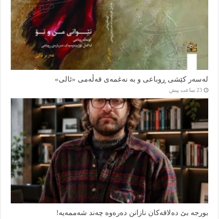
لەسەر کێشی ڕوباعی و به نەغمەی قەڵەمی «ئالی»
23 ساعت پیش
بورجە بێ دەلاقەکان نازانن دەرەوە چەند شەممەیە!