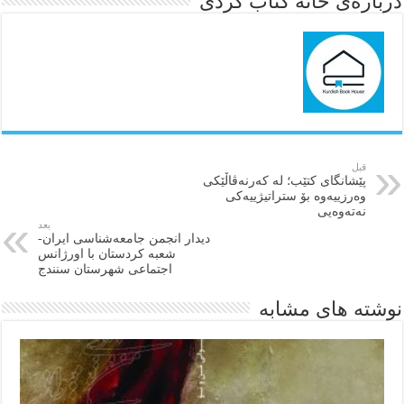
درباره‌ی خانه کتاب کُردی
قبل
پێشانگای کتێب؛ لە کەرنەڤاڵێکی
وەرزییەوە بۆ ستراتیژییەکی
نەتەوەیی
بعد
دیدار انجمن جامعه‌شناسی ایران-
شعبه کردستان با اورژانس
اجتماعی شهرستان سنندج
نوشته های مشابه