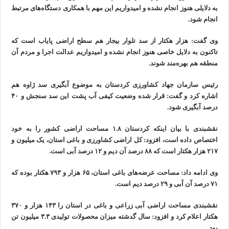
به دلایلی هنوز انجام نشده و امیدواریم این مهم با همکاری دستگاه‌های مرتبط
انجام شود.
وی گفت: هزار هکتار از سد تلوار بیجار هم سطح اراضی پایاب است که
تاکنون به دلایل خاصی هنوز انجام نشده و امیدواریم عدالت اجرا و مردم آن
منطقه هم بهره‌مند شوند.
رئیس سازمان جهاد کشاورزی کردستان به موضوع آبگیری سد ژاوه هم
اشاره کرد و گفت: قرار شده وضعیت کیفی آب پشت این سد سنجش و ۴۰
درصد آبگیری شود.
نقشبندی با بیان اینکه کردستان ۱.۸ مساحت اراضی کشور را به خود
اختصاص داده است، افزود: کل اراضی کشاورزی و باغی استان، یک میلیون و
۲۱۷ هزار هکتار است که ۸۸ درصد آن دیم و ۱۲ درصد آبی است.
وی ادامه داد: مساحت عرضه‌های باغی استان، ۶۵ هزار و ۷۹۳ هکتار بوده که
۷۱ درصد آن آبی و ۲۹ درصد دیم است.
نقشبندی مساحت اراضی آبی زراعی و باغی در استان را ۱۴۳ هزار و ۳۷۰
هکتار اعلام کرد و افزود: سال گدشته میزان محصولات تولیدی ۳.۳ میلیون تن
بود.