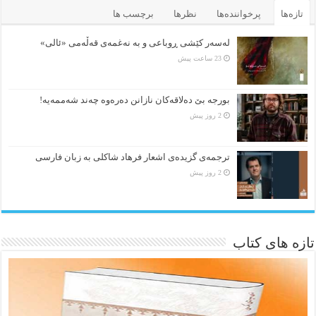
تازه‌ها
پرخواننده‌ها
نظرها
برچسب ها
لەسەر کێشی ڕوباعی و به نەغمەی قەڵەمی «ئالی»
23 ساعت پیش
بورجە بێ دەلاقەکان نازانن دەرەوە چەند شەممەیە!
2 روز پیش
ترجمه‌ی گزیده‌‌ی اشعار فرهاد شاکلی به زبان فارسی
2 روز پیش
تازه های کتاب