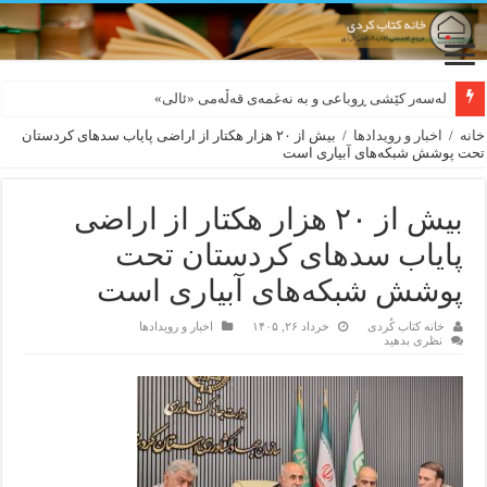
لەسەر کێشی ڕوباعی و به نەغمەی قەڵەمی «ئالی»
بورجە بێ دەلاقەکان نازانن دەرەوە چەند شەممەیە!
خانه
/
اخبار و رویدادها
/
بیش از ۲۰ هزار هکتار از اراضی پایاب سدهای کردستان
تحت پوشش شبکه‌های آبیاری است
بیش از ۲۰ هزار هکتار از اراضی
پایاب سدهای کردستان تحت
پوشش شبکه‌های آبیاری است
خانه کتاب کُردی
خرداد ۲۶, ۱۴۰۵
اخبار و رویدادها
نظری بدهید