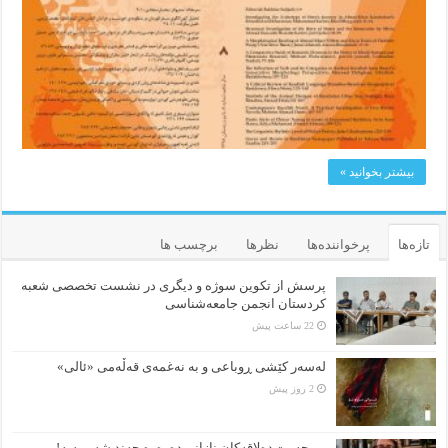
بیشتر بخوانید »
تازه‌ها
پرخواننده‌ها
نظرها
برچسب ها
پرسش از تکوین سوژه و دیگری در نشست تخصصی شعبه
کردستان انجمن جامعه‌شناسی
22 ساعت پیش
لەسەر کێشی ڕوباعی و به نەغمەی قەڵەمی «ئالی»
2 روز پیش
بورجە بێ دەلاقەکان نازانن دەرەوە چەند شەممەیە!